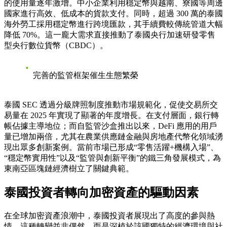
的使用量逐年激增。中小企業利用穩定幣與越南、寮國等周邊
國家進行高效、低成本的貨款支付。同時，超過 300 萬的泰國
海外勞工採用穩定幣進行跨境匯款，其手續費較傳統管道大幅
降低 70%。這一龐大需求直接推動了泰國央行加速研發零售
型央行數位貨幣（CBDC）。
完善的監管框架催生生態繁榮
泰國 SEC 透過分級牌照制度推動市場規範化，促使交易所交
易量在 2025 年實現了顯著的年度增長。在支付層面，銀行轉
帳佔據主導地位；而自監管沙盒推出以來，DeFi 應用的用戶
量已增加兩倍，尤其在農業供應鏈金融與房地產代幣化領域湧
現出眾多創新案例。當前市場已形成“零售活躍+機構入場”、
“穩定幣實用性”以及“監管與創新平衡”的鐵三角發展模式，為
東南亞區塊鏈經濟樹立了關鍵典範。
泰國投資者轉向加密資產的驅動因素
在全球加密資產浪潮中，泰國投資者展現出了高度的參與熱
情。這種轉變並非偶然，而是深植於該國獨特的經濟環境與社