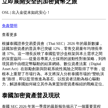
立即展開安全的加密貨幣之旅
OSL | 出入金從未如此安心！
免責聲明
查看更多
根據泰國證券交易委員會（Thai SEC）2026 年的最新數據，
該國加密資產的普及率已突破 12%，零售交易量年均增長率
達 37%。這一增長反映了泰國監管沙盒框架與本土需求之間
的深度協同——從曼谷專業人士採用的波動性對衝策略，到跨
境貿易中由穩定幣驅動的結算網絡。數位資產法案（Digital
Asset Act）在鼓勵創新與防範系統性風險之間取得了平衡，從
根本上重塑了市場行為。本文將深入分析泰國市場的“雙軌演
進”路徑，即以監管推進為基石、以投資者活動為核心驅動
力，解讀泰國如何確立其作為東盟加密資產樞紐的戰略定位。
泰國加密資產普及現狀
泰國 SEC 2026 年第一季度的最新報告揭示了一個重要里程