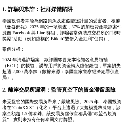
1. 詐騙與欺詐：社群媒體陷阱
泰國投資者常淪為網路釣魚及虛假贈送計畫的受害者。根據
《曼谷郵報》2025 年的一項調查，37% 的加密資產欺詐案件
源自 Facebook 與 Line 群組，詐騙者常偽裝成交易所的“限時
獎勵”活動（例如虛構的 Bitkub“雙倍入金紅利”促銷）。
案例分析：
2024 年清邁詐騙案：欺詐團夥冒充本地知名意見領袖
（KOL）的帳號，誘導用戶將資金轉入虛假錢包，單案損失
超過 2,000 萬泰銖（數據來源：泰國皇家警察經濟犯罪偵查
局）。
2. 離岸交易所漏洞：監管真空下的資金滯留風險
未受監管的國際交易所帶來了嚴峻風險。2025 年，泰國投資
者在“CoinXXX”（化名）平台上遭遇了大規模提幣凍結，涉
案金額超 1.5 億泰銖。該交易所虛假宣稱具備“歐盟合規資
質”，實則未持有任何泰國支付牌照。