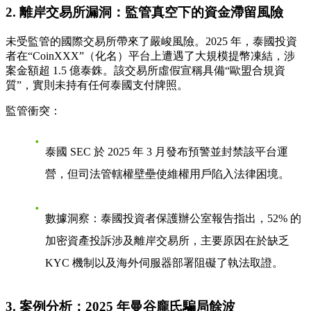
2. 離岸交易所漏洞：監管真空下的資金滯留風險
未受監管的國際交易所帶來了嚴峻風險。2025 年，泰國投資
者在“CoinXXX”（化名）平台上遭遇了大規模提幣凍結，涉
案金額超 1.5 億泰銖。該交易所虛假宣稱具備“歐盟合規資
質”，實則未持有任何泰國支付牌照。
監管衝突：
泰國 SEC 於 2025 年 3 月發布預警並封禁該平台運
營，但司法管轄權壁壘使維權用戶陷入法律困境。
數據洞察：泰國投資者保護辦公室報告指出，52% 的
加密資產投訴涉及離岸交易所，主要原因在於缺乏
KYC 機制以及海外伺服器部署阻礙了執法取證。
3. 案例分析：2025 年曼谷龐氏騙局餘波