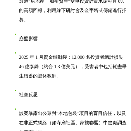
透過“房地產 + 加密資產”雙重投資計畫承諾每月 8%
的高額回報，利用線下研討會及金字塔式傳銷進行招
募。
崩盤影響
：
2025 年 1 月資金鏈斷裂：12,000 名投資者總計損失
46 億泰銖（約合 1.3 億美元），受害者中包括耗盡畢
生積蓄的退休教師。
社會反思
：
該案暴露出公眾對“本地包裝”項目的盲目信任，以及
在非正式網絡（如寺廟社區、家族聯盟）中盡職調查