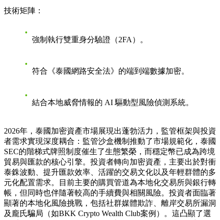
技術矩陣：
強制執行雙重身分驗證（2FA）。
符合《泰國網路安全法》的端到端數據加密。
結合本地威脅情報的 AI 驅動型風險偵測系統。
2026年，泰國加密資產市場展現出蓬勃活力，監管框架與投資
者需求實現深度耦合：監管沙盒機制推動了市場規範化，泰國
SEC的階梯式牌照制度催生了生態繁榮，而穩定幣已成為跨境
貿易與匯款的核心引擎。投資者轉向加密資產，主要出於對衝
泰銖波動、提升匯款效率、活躍的交易文化以及年輕群體的多
元化配置需求。目前主要的購買管道為本地化交易所與銀行轉
帳，但同時也伴隨著較高的手續費與相關風險。投資者面臨著
顯著的本地化風險挑戰，包括社群媒體欺詐、離岸交易所漏洞
及龐氏騙局（如BKK Crypto Wealth Club案例）。這凸顯了選