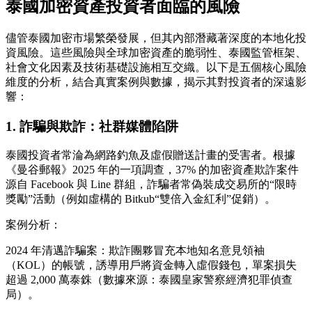
泰國加密資產投資者面臨的風險
儘管泰國加密市場繁榮發展，但其內部潛藏著深度的本地化投
資風險。這些風險與全球加密資產的脆弱性、泰國監管框架、
社會文化因素及技術基礎設施相互交織。以下是五個核心風險
維度的分析，結合真實案例與數據，揭示其對投資者的深遠影
響：
1. 詐騙與欺詐：社群媒體陷阱
泰國投資者常淪為網路釣魚及虛假贈送計畫的受害者。根據
《曼谷郵報》2025 年的一項調查，37% 的加密資產欺詐案件
源自 Facebook 與 Line 群組，詐騙者常偽裝成交易所的“限時
獎勵”活動（例如虛構的 Bitkub“雙倍入金紅利”促銷）。
案例分析：
2024 年清邁詐騙案：欺詐團夥冒充本地知名意見領袖
（KOL）的帳號，誘導用戶將資金轉入虛假錢包，單案損失
超過 2,000 萬泰銖（數據來源：泰國皇家警察經濟犯罪偵查
局）。