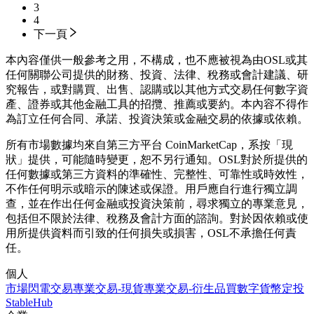
3
4
下一頁
本內容僅供一般參考之用，不構成，也不應被視為由OSL或其
任何關聯公司提供的財務、投資、法律、稅務或會計建議、研
究報告，或對購買、出售、認購或以其他方式交易任何數字資
產、證券或其他金融工具的招攬、推薦或要約。本內容不得作
為訂立任何合同、承諾、投資決策或金融交易的依據或依賴。
所有市場數據均來自第三方平台 CoinMarketCap，系按「現
狀」提供，可能隨時變更，恕不另行通知。OSL對於所提供的
任何數據或第三方資料的準確性、完整性、可靠性或時效性，
不作任何明示或暗示的陳述或保證。用戶應自行進行獨立調
查，並在作出任何金融或投資決策前，尋求獨立的專業意見，
包括但不限於法律、稅務及會計方面的諮詢。對於因依賴或使
用所提供資料而引致的任何損失或損害，OSL不承擔任何責
任。
個人
市場
閃電交易
專業交易-現貨
專業交易-衍生品
買數字貨幣
定投
StableHub