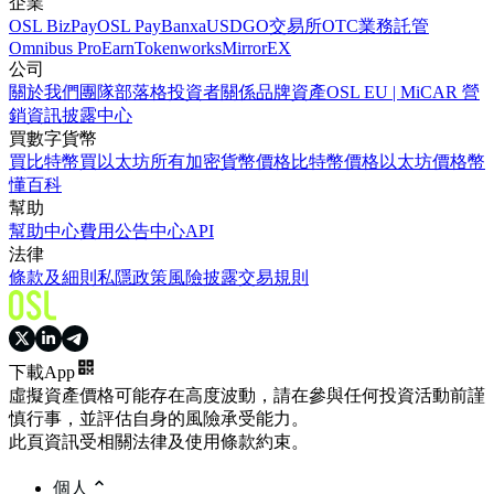
企業
OSL BizPay
OSL Pay
Banxa
USDGO
交易所
OTC業務
託管
Omnibus Pro
Earn
Tokenworks
MirrorEX
公司
關於我們
團隊
部落格
投資者關係
品牌資產
OSL EU | MiCAR 營
銷資訊披露中心
買數字貨幣
買比特幣
買以太坊
所有加密貨幣價格
比特幣價格
以太坊價格
幣
懂百科
幫助
幫助中心
費用
公告中心
API
法律
條款及細則
私隱政策
風險披露
交易規則
下載App
虛擬資產價格可能存在高度波動，請在參與任何投資活動前謹
慎行事，並評估自身的風險承受能力。
此頁資訊受相關法律及使用條款約束。
個人