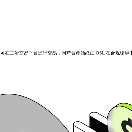
 讓機構可在主流交易平台進行交易，同時資產始終由 OSL 在合規環