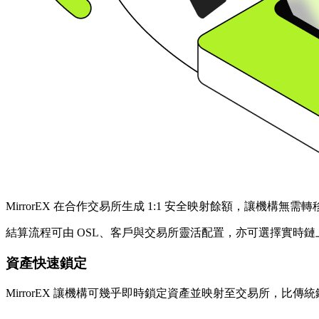
MirrorEX 在合作交易所生成 1:1 安全映射餘額，讓機構
結算流程可由 OSL、客戶與交易所靈活配置，亦可選擇實時
資產快速鎖定
MirrorEX 讓機構可幾乎即時鎖定資產並映射至交易所，比