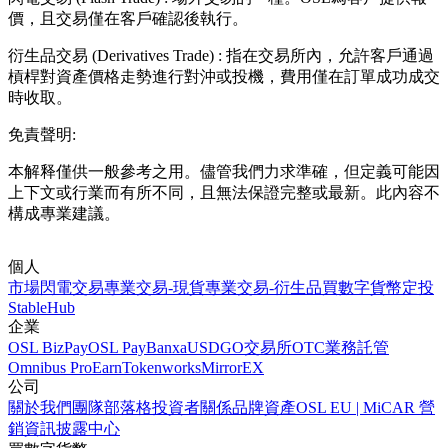
價，且交易僅在客戶確認後執行。
衍生品交易
(Derivatives Trade)
:
指在交易所內，允許客戶通過
槓桿對資產價格走勢進行對沖或投機，費用僅在訂單成功成交
時收取。
免責聲明
:
本解释僅供一般參考之用。儘管我們力求準確，但定義可能因
上下文或行業而有所不同，且無法保證完整或最新。此內容不
構成專業建議。
個人
市場
閃電交易
專業交易-現貨
專業交易-衍生品
買數字貨幣
定投
StableHub
企業
OSL BizPay
OSL Pay
Banxa
USDGO
交易所
OTC業務
託管
Omnibus Pro
Earn
Tokenworks
MirrorEX
公司
關於我們
團隊
部落格
投資者關係
品牌資產
OSL EU | MiCAR 營
銷資訊披露中心