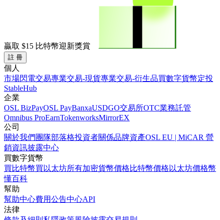
贏取
$15
比特幣迎新獎賞
註 冊
個人
市場
閃電交易
專業交易-現貨
專業交易-衍生品
買數字貨幣
定投
StableHub
企業
OSL BizPay
OSL Pay
Banxa
USDGO
交易所
OTC業務
託管
Omnibus Pro
Earn
Tokenworks
MirrorEX
公司
關於我們
團隊
部落格
投資者關係
品牌資產
OSL EU | MiCAR 營
銷資訊披露中心
買數字貨幣
買比特幣
買以太坊
所有加密貨幣價格
比特幣價格
以太坊價格
幣
懂百科
幫助
幫助中心
費用
公告中心
API
法律
條款及細則
私隱政策
風險披露
交易規則