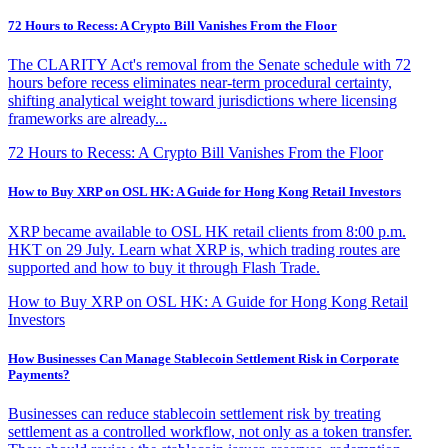
72 Hours to Recess: A Crypto Bill Vanishes From the Floor
The CLARITY Act's removal from the Senate schedule with 72
hours before recess eliminates near-term procedural certainty,
shifting analytical weight toward jurisdictions where licensing
frameworks are already...
72 Hours to Recess: A Crypto Bill Vanishes From the Floor
How to Buy XRP on OSL HK: A Guide for Hong Kong Retail Investors
XRP became available to OSL HK retail clients from 8:00 p.m.
HKT on 29 July. Learn what XRP is, which trading routes are
supported and how to buy it through Flash Trade.
How to Buy XRP on OSL HK: A Guide for Hong Kong Retail
Investors
How Businesses Can Manage Stablecoin Settlement Risk in Corporate
Payments?
Businesses can reduce stablecoin settlement risk by treating
settlement as a controlled workflow, not only as a token transfer.