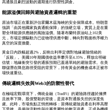
高通脹且劇烈波動的週期進行防禦性調倉。
能源溢價回歸與避險資產邏輯的重塑
原油市場正在重新評估霍爾木茲海峽的安全保障成本。特朗普
強調「由其他國家負責通航保障」的強硬立場，實質上是在重
塑全球能源供應鏈的風險溢價。隨著布蘭特原油站上102美
元，市場定價驅動力已從物理供應中斷，轉向對戰後秩序權力
真空的深度擔憂。
黃金日內跌幅超過2%，反映出利率定價對地緣避險情緒的
「反殺」。美國10年期國債收益率攀升至4.35%，釋放出明確
信號：地緣衝突引發的通脹預期已蓋過單純的避險需求。在美
聯儲潛在降息路徑受阻的背景下，持有黃金的機會成本正被市
場快速重估。
傳統邏輯失效與Web3的防禦性替代
在極端宏觀環境下，傳統金融（TradFi）的避險路徑趨於擁擠
且效率下降。股債雙殺的背後，是資本對通脹失控的深度焦
慮。此時，市場焦點正悄然轉移：當傳統避險資產在利率高壓
下受挫，具備強流動性與抗審查屬性的數字資產，正成為機構