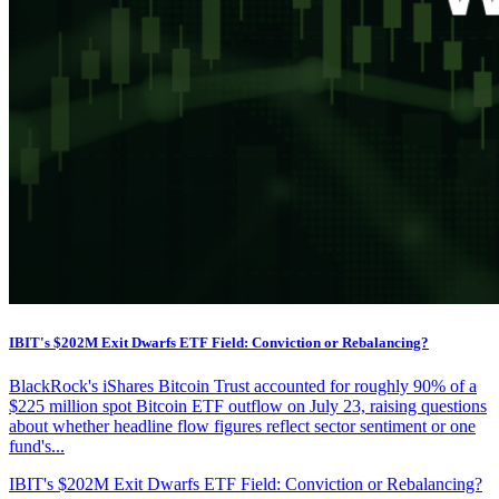
IBIT's $202M Exit Dwarfs ETF Field: Conviction or Rebalancing?
BlackRock's iShares Bitcoin Trust accounted for roughly 90% of a
$225 million spot Bitcoin ETF outflow on July 23, raising questions
about whether headline flow figures reflect sector sentiment or one
fund's...
IBIT's $202M Exit Dwarfs ETF Field: Conviction or Rebalancing?