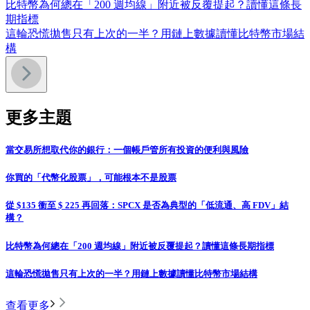
比特幣為何總在「200 週均線」附近被反覆提起？讀懂這條長
期指標
這輪恐慌拋售只有上次的一半？用鏈上數據讀懂比特幣市場結
構
更多主題
當交易所想取代你的銀行：一個帳戶管所有投資的便利與風險
你買的「代幣化股票」，可能根本不是股票
從 $135 衝至 $ 225 再回落：SPCX 是否為典型的「低流通、高 FDV」結
構？
比特幣為何總在「200 週均線」附近被反覆提起？讀懂這條長期指標
這輪恐慌拋售只有上次的一半？用鏈上數據讀懂比特幣市場結構
查看更多