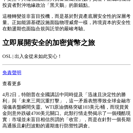
投資者對沖地緣政治「黑天鵝」的新錨點。
這種轉變並非盲目投機，而是基於對資產底層安全性的深層考
量。正如能源基礎設施面臨物理威脅一樣，跨境資本的安全性
在動盪期也面臨
合規
與
託管
的嚴峻考驗。
立即展開安全的加密貨幣之旅
OSL | 出入金從未如此安心！
免責聲明
查看更多
4月2日，特朗普在全國講話中同時提及「迅速且決定性的勝
利」與「未來三周沉重打擊」，這一矛盾表態導致全球金融市
場儀表盤瞬間失靈。WTI原油價格突破103美元/桶，而現貨黃
金則意外跌破4700美元關口。此類行情走勢揭示了一個殘酷現
實：市場並未盲目相信所謂的「收官」，而是在針對一個長期
高通脹且劇烈波動的週期進行防禦性調倉。