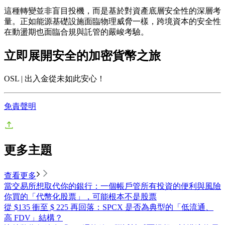
這種轉變並非盲目投機，而是基於對資產底層安全性的深層考
量。正如能源基礎設施面臨物理威脅一樣，跨境資本的安全性
在動盪期也面臨
合規
與
託管
的嚴峻考驗。
立即展開安全的加密貨幣之旅
OSL | 出入金從未如此安心！
免責聲明
更多主題
查看更多
當交易所想取代你的銀行：一個帳戶管所有投資的便利與風險
你買的「代幣化股票」，可能根本不是股票
從 $135 衝至 $ 225 再回落：SPCX 是否為典型的「低流通、
高 FDV」結構？