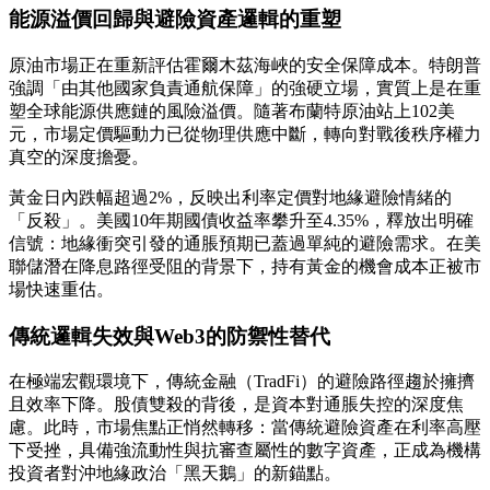
能源溢價回歸與避險資產邏輯的重塑
原油市場正在重新評估霍爾木茲海峽的安全保障成本。特朗普
強調「由其他國家負責通航保障」的強硬立場，實質上是在重
塑全球能源供應鏈的風險溢價。隨著布蘭特原油站上102美
元，市場定價驅動力已從物理供應中斷，轉向對戰後秩序權力
真空的深度擔憂。
黃金日內跌幅超過2%，反映出利率定價對地緣避險情緒的
「反殺」。美國10年期國債收益率攀升至4.35%，釋放出明確
信號：地緣衝突引發的通脹預期已蓋過單純的避險需求。在美
聯儲潛在降息路徑受阻的背景下，持有黃金的機會成本正被市
場快速重估。
傳統邏輯失效與Web3的防禦性替代
在極端宏觀環境下，傳統金融（TradFi）的避險路徑趨於擁擠
且效率下降。股債雙殺的背後，是資本對通脹失控的深度焦
慮。此時，市場焦點正悄然轉移：當傳統避險資產在利率高壓
下受挫，具備強流動性與抗審查屬性的數字資產，正成為機構
投資者對沖地緣政治「黑天鵝」的新錨點。