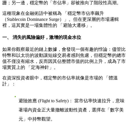
跚；另一邊，穩定幣的「市佔率」卻被推向了階段性高潮。
這種現象在金融術語中被稱為
「穩定幣市佔率飆升
（Stablecoin Dominance Surge）」
。但在更深層的市場邏輯
裡，這其實是一場集體性的
「避險大遷移」
。
一、 消失的風險偏好，激增的現金水位
如果你觀察最近的鏈上數據，會發現一個有趣的悖論：儘管比
特幣和以太坊的波動讓短線交易者感到焦慮，但穩定幣的總市
值不僅沒有縮水，反而因其佔整體市值的比例上升，成為了市
場實質上的
「定海神針」
。
在資深投資者眼中，穩定幣的市佔率就像是市場的
「體溫
計」
：
避險效應 (Flight to Safety)：
當市佔率快速拉升，意味
著場內資金正大量撤離波動性資產，選擇在「數字美
元」中持幣觀望。