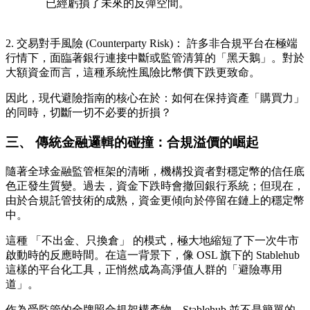
已經虧損了未來的反彈空間。
2. 交易對手風險 (Counterparty Risk)：
許多非合規平台在極端
行情下，面臨著銀行連接中斷或監管清算的「黑天鵝」。對於
大額資金而言，這種系統性風險比幣價下跌更致命。
因此，現代避險指南的核心在於：
如何在保持資產「購買力」
的同時，切斷一切不必要的折損？
三、 傳統金融邏輯的碰撞：合規溢價的崛起
隨著全球金融監管框架的清晰，機構投資者對穩定幣的信任底
色正發生質變。過去，資金下跌時會撤回銀行系統；但現在，
由於合規託管技術的成熟，資金更傾向於停留在鏈上的穩定幣
中。
這種
「不出金、只換倉」
的模式，極大地縮短了下一次牛市
啟動時的反應時間。在這一背景下，像 OSL 旗下的
Stablehub
這樣的平台化工具，正悄然成為高淨值人群的「避險專用
道」。
作為受監管的全牌照合規架構產物，Stablehub 並不是簡單的