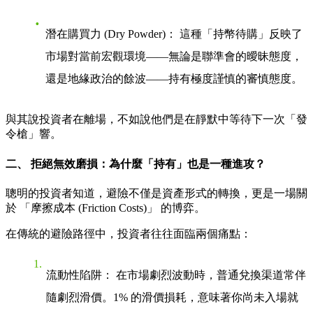
潛在購買力 (Dry Powder)：
這種「持幣待購」反映了
市場對當前宏觀環境——無論是聯準會的曖昧態度，
還是地緣政治的餘波——持有極度謹慎的審慎態度。
與其說投資者在離場，不如說他們是在靜默中等待下一次「發
令槍」響。
二、 拒絕無效磨損：為什麼「持有」也是一種進攻？
聰明的投資者知道，避險不僅是資產形式的轉換，更是一場關
於
「摩擦成本 (Friction Costs)」
的博弈。
在傳統的避險路徑中，投資者往往面臨兩個痛點：
流動性陷阱：
在市場劇烈波動時，普通兌換渠道常伴
隨劇烈滑價。1% 的滑價損耗，意味著你尚未入場就