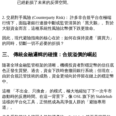
已經虧損了未來的反彈空間。
2. 交易對手風險 (Counterparty Risk)：
許多非合規平台在極端
行情下，面臨著銀行連接中斷或監管清算的「黑天鵝」。對於
大額資金而言，這種系統性風險比幣價下跌更致命。
因此，現代避險指南的核心在於：
如何在保持資產「購買力」
的同時，切斷一切不必要的折損？
三、 傳統金融邏輯的碰撞：合規溢價的崛起
隨著全球金融監管框架的清晰，機構投資者對穩定幣的信任底
色正發生質變。過去，資金下跌時會撤回銀行系統；但現在，
由於合規託管技術的成熟，資金更傾向於停留在鏈上的穩定幣
中。
這種
「不出金、只換倉」
的模式，極大地縮短了下一次牛市
啟動時的反應時間。在這一背景下，像 OSL 旗下的
Stablehub
這樣的平台化工具，正悄然成為高淨值人群的「避險專用
道」。