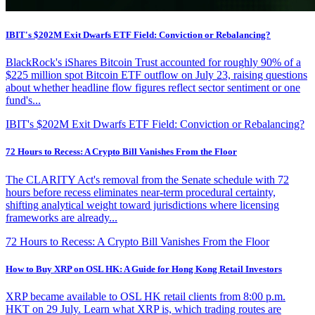
IBIT's $202M Exit Dwarfs ETF Field: Conviction or Rebalancing?
BlackRock's iShares Bitcoin Trust accounted for roughly 90% of a
$225 million spot Bitcoin ETF outflow on July 23, raising questions
about whether headline flow figures reflect sector sentiment or one
fund's...
IBIT's $202M Exit Dwarfs ETF Field: Conviction or Rebalancing?
72 Hours to Recess: A Crypto Bill Vanishes From the Floor
The CLARITY Act's removal from the Senate schedule with 72
hours before recess eliminates near-term procedural certainty,
shifting analytical weight toward jurisdictions where licensing
frameworks are already...
72 Hours to Recess: A Crypto Bill Vanishes From the Floor
How to Buy XRP on OSL HK: A Guide for Hong Kong Retail Investors
XRP became available to OSL HK retail clients from 8:00 p.m.
HKT on 29 July. Learn what XRP is, which trading routes are