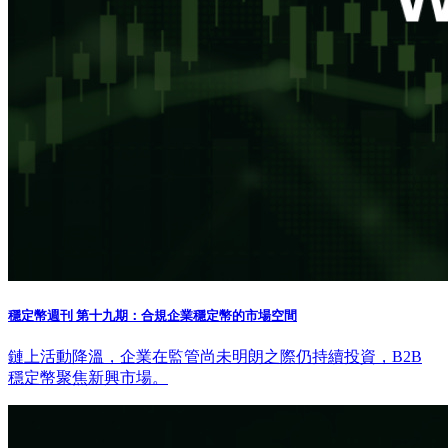
穩定幣週刊 第十九期：合規企業穩定幣的市場空間
鏈上活動降溫，企業在監管尚未明朗之際仍持續投資，B2B
穩定幣聚焦新興市場。