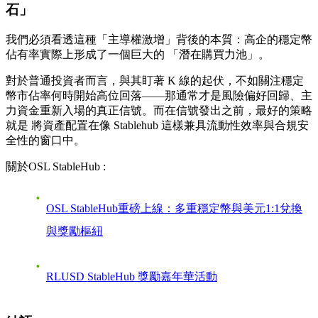
石」
我們必須看透這種「主導權激增」背後的本質：高企的穩定幣
佔有率實際上形成了一個巨大的
「潛在購買力池」
。
對於普通投資者而言，與其盯著 K 線的起伏，不如關注穩定
幣市佔率何時開始高位回落——那通常才是風險偏好回歸、主
力資金重新入場的真正信號。而在信號發出之前，最好的策略
就是
將資產配置在像 Stablehub 這樣兼具流動性效率與合規安
全性的窗口中。
關於OSL StableHub :
OSL StableHub重磅上線：多重穩定幣與美元1:1兌換
與獎勵樞紐
RLUSD StableHub 獎勵嘉年華活動