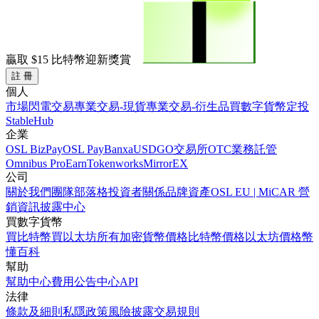
贏取
$15
比特幣迎新獎賞
註 冊
個人
市場
閃電交易
專業交易-現貨
專業交易-衍生品
買數字貨幣
定投
StableHub
企業
OSL BizPay
OSL Pay
Banxa
USDGO
交易所
OTC業務
託管
Omnibus Pro
Earn
Tokenworks
MirrorEX
公司
關於我們
團隊
部落格
投資者關係
品牌資產
OSL EU | MiCAR 營
銷資訊披露中心
買數字貨幣
買比特幣
買以太坊
所有加密貨幣價格
比特幣價格
以太坊價格
幣
懂百科
幫助
幫助中心
費用
公告中心
API
法律
條款及細則
私隱政策
風險披露
交易規則