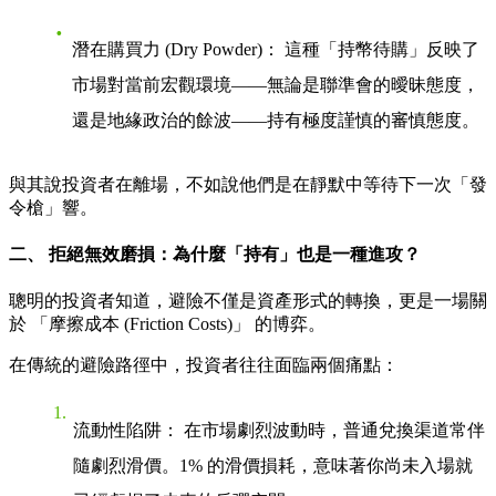
潛在購買力 (Dry Powder)：
這種「持幣待購」反映了
市場對當前宏觀環境——無論是聯準會的曖昧態度，
還是地緣政治的餘波——持有極度謹慎的審慎態度。
與其說投資者在離場，不如說他們是在靜默中等待下一次「發
令槍」響。
二、 拒絕無效磨損：為什麼「持有」也是一種進攻？
聰明的投資者知道，避險不僅是資產形式的轉換，更是一場關
於
「摩擦成本 (Friction Costs)」
的博弈。
在傳統的避險路徑中，投資者往往面臨兩個痛點：
流動性陷阱：
在市場劇烈波動時，普通兌換渠道常伴
隨劇烈滑價。1% 的滑價損耗，意味著你尚未入場就