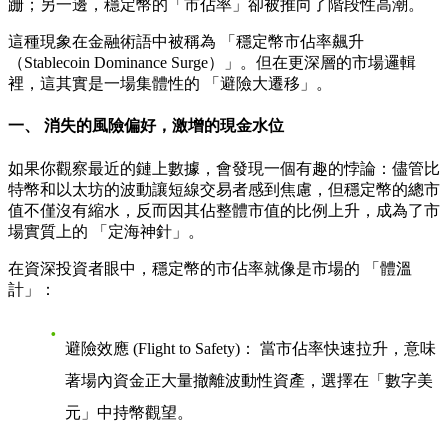
跚；另一邊，穩定幣的「市佔率」卻被推向了階段性高潮。
這種現象在金融術語中被稱為
「穩定幣市佔率飆升
（Stablecoin Dominance Surge）」
。但在更深層的市場邏輯
裡，這其實是一場集體性的
「避險大遷移」
。
一、 消失的風險偏好，激增的現金水位
如果你觀察最近的鏈上數據，會發現一個有趣的悖論：儘管比
特幣和以太坊的波動讓短線交易者感到焦慮，但穩定幣的總市
值不僅沒有縮水，反而因其佔整體市值的比例上升，成為了市
場實質上的
「定海神針」
。
在資深投資者眼中，穩定幣的市佔率就像是市場的
「體溫
計」
：
避險效應 (Flight to Safety)：
當市佔率快速拉升，意味
著場內資金正大量撤離波動性資產，選擇在「數字美
元」中持幣觀望。