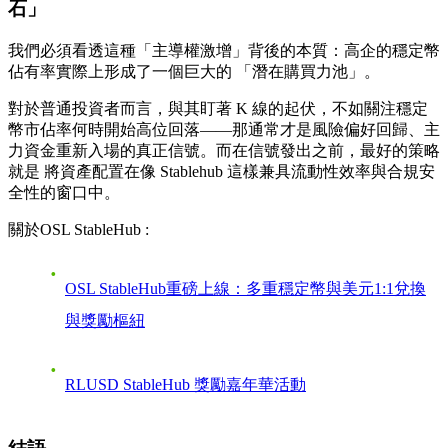
石」
我們必須看透這種「主導權激增」背後的本質：高企的穩定幣
佔有率實際上形成了一個巨大的
「潛在購買力池」
。
對於普通投資者而言，與其盯著 K 線的起伏，不如關注穩定
幣市佔率何時開始高位回落——那通常才是風險偏好回歸、主
力資金重新入場的真正信號。而在信號發出之前，最好的策略
就是
將資產配置在像 Stablehub 這樣兼具流動性效率與合規安
全性的窗口中。
關於OSL StableHub :
OSL StableHub重磅上線：多重穩定幣與美元1:1兌換
與獎勵樞紐
RLUSD StableHub 獎勵嘉年華活動