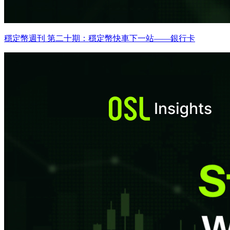
穩定幣週刊 第二十期：穩定幣快車下一站——銀行卡