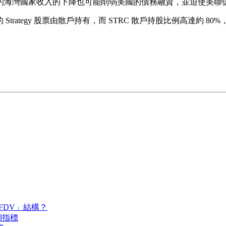
的海灣國家收入的下降也可能削弱美國的債務融資，並迫使美聯
示，約 40% 的 Strategy 股票由散戶持有，而 STRC 散戶持股
 FDV」結構？
期指標