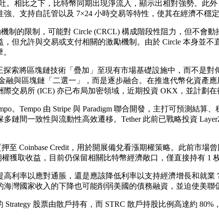
全回吐。相比之下，比特幣同期出現淨流入，顯示出相對強勢。此
強、支持自託管以及 7×24 小時交易等特性，使其在經濟不穩
勵機制的限制，可能對 Circle (CRCL) 構成階段性阻力
允許與交易或支付相關的激勵機制。由於 Circle 本身並不直
擊。
ick 表示，目前正探索將區塊鏈技術「疊加」至現有市場基礎設施中
傳統金融與區塊鏈「二選一」，而是逐步融合。在推進代幣化資產應
交易所 (ICE) 亦已布局加密領域，近期投資 OKX，並計
mpo。Tempo 由 Stripe 與 Paradigm 聯合開發，主打可預測
確保多鏈間一致性與流動性高效遷移。Tether 此前已戰略投資 LayerZ
C 質押至 Coinbase Credit，用於開展備兌看漲期權策略。此前市場曾
期期權獲取收益，目前仍保留相關比特幣經濟敞口，僅直接持有 1 枚
該提高利率以應對通脹，還是應該降低利率以支持經濟增長和就
的海灣國家收入的下降也可能削弱美國的債務融資，並迫使美聯
示，約 40% 的 Strategy 股票由散戶持有，而 STRC 散戶持股