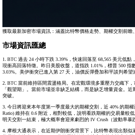
獲取最新加密市場資訊：涵蓋比特幣價格走勢、期權交割前瞻
市場資訊匯總
1. BTC 過去 24 小時下跌 3.39%，快速回落至 68,565 
現衝高回落特徵。昨日美股收盤，道指跌 1.01%，標普 500 指數跌 
3.03%。美伊衝突已進入第 27 天，油價反彈疊加和平談
2. BTC 當前維持區間震盪格局。在宏觀環境多重壓力交
「觀望期」。當前市場並非缺乏結構，而是缺乏增量資金。近期
突破。
3. 今日將迎來本年度第一季度最大的期權交割，近 40% 的期權面臨
Ratio) 維持在 0.6 附近，相對較低，說明看跌期權的交易量較低，
明天交割一結束，極大概率會迎來劇烈的 IV Crush（波動率
4. 摩根大通表示，在近期伊朗衝突背景下，比特幣表現出類似避險