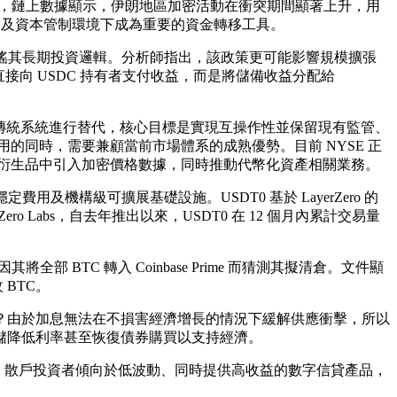
外，鏈上數據顯示，伊朗地區加密活動在衝突期間顯著上升，用
定及資本管制環境下成為重要的資金轉移工具。
，但不會動搖其長期投資邏輯。分析師指出，該政策更可能影響規模擴張
接向 USDC 持有者支付收益，而是將儲備收益分配給
，而不是對傳統系統進行替代，核心目標是實現互操作性並保留現有監管、
用的同時，需要兼顧當前市場體系的成熟優勢。目前 NYSE 正
劃在衍生品中引入加密價格數據，同時推動代幣化資產相關業務。
結算、穩定費用及機構級可擴展基礎設施。USDT0 基於 LayerZero 的
ero Labs，自去年推出以來，USDT0 在 12 個月內累計交易量
因其將全部 BTC 轉入 Coinbase Prime 而猜測其擬清倉。文件顯
 BTC。
業？由於加息無法在不損害經濟增長的情況下緩解供應衝擊，所以
儲降低利率甚至恢復債券購買以支持經濟。
比例高達約 80%，散戶投資者傾向於低波動、同時提供高收益的數字信貸產品，