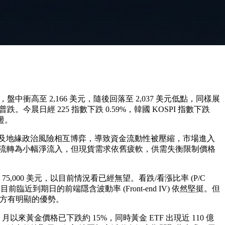
6%，盤中衝高至 2,166 美元，隨後回落至 2,037 美元低點，同樣展
跌。今晨日經 225 指數下跌 0.59%，韓國 KOSPI 指數下跌
盪。
策及地緣政治風險相互博弈，導致資金流動性被壓縮，市場進入
金流轉為小幅淨流入，但現貨需求依舊疲軟，供需失衡限制價格
75,000 美元，以目前情況看已經無望。看跌/看漲比率 (P/C
目前臨近到期日的前端隱含波動率 (Front-end IV) 依然堅挺。但
而賣方有明顯的優勢。
黃金價格已下跌約 15%，同時黃金 ETF 出現近 110 億