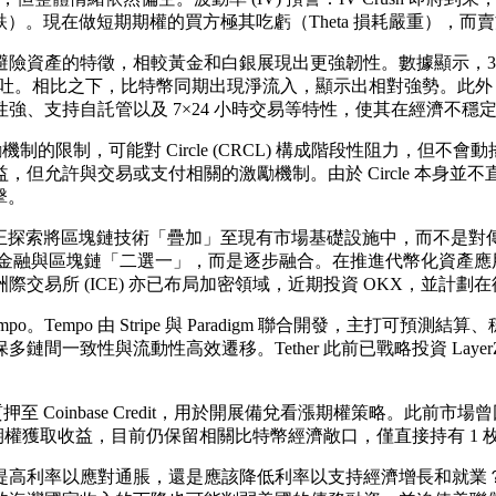
暴跌）。現在做短期期權的買方極其吃虧（Theta 損耗嚴重），
資產的特徵，相較黃金和白銀展現出更強韌性。數據顯示，3 月以來
全回吐。相比之下，比特幣同期出現淨流入，顯示出相對強勢。此
強、支持自託管以及 7×24 小時交易等特性，使其在經濟不穩
勵機制的限制，可能對 Circle (CRCL) 構成階段性阻力
允許與交易或支付相關的激勵機制。由於 Circle 本身並不直
擊。
ick 表示，目前正探索將區塊鏈技術「疊加」至現有市場基礎設施中
傳統金融與區塊鏈「二選一」，而是逐步融合。在推進代幣化資產應
交易所 (ICE) 亦已布局加密領域，近期投資 OKX，並計
mpo。Tempo 由 Stripe 與 Paradigm 聯合開發，主打可預測
確保多鏈間一致性與流動性高效遷移。Tether 此前已戰略投資 LayerZ
C 質押至 Coinbase Credit，用於開展備兌看漲期權策略。此前市場曾
期期權獲取收益，目前仍保留相關比特幣經濟敞口，僅直接持有 1 枚
該提高利率以應對通脹，還是應該降低利率以支持經濟增長和就