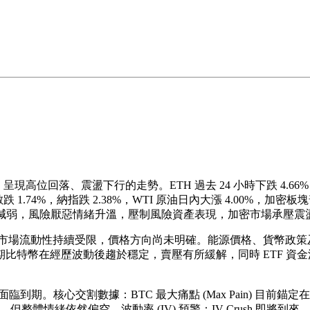
美元低點，呈現高位回落、震盪下行的走勢。ETH 過去 24 小時下跌 4.6
1.74%，納指跌 2.38%，WTI 原油日內大漲 4.00%，加密板塊普
判希望減弱，風險厭惡情緒升溫，壓制風險資產表現，加密市場承壓震
織下，市場流動性持續受限，價格方向尚未明確。能源價格、貨幣政
比特幣在經歷波動後趨於穩定，賣壓有所緩解，同時 ETF 資
到期。核心交割數據：BTC 最大痛點 (Max Pain) 目前錨定在 
但整體情緒依然偏空。波動率 (IV) 預警：IV Crush 即將到來，