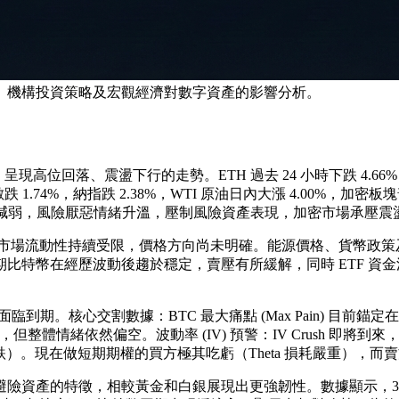
、機構投資策略及宏觀經濟對數字資產的影響分析。
美元低點，呈現高位回落、震盪下行的走勢。ETH 過去 24 小時下跌 4.6
1.74%，納指跌 2.38%，WTI 原油日內大漲 4.00%，加密板塊普
判希望減弱，風險厭惡情緒升溫，壓制風險資產表現，加密市場承壓震
織下，市場流動性持續受限，價格方向尚未明確。能源價格、貨幣政
比特幣在經歷波動後趨於穩定，賣壓有所緩解，同時 ETF 資
到期。核心交割數據：BTC 最大痛點 (Max Pain) 目前錨定在 
但整體情緒依然偏空。波動率 (IV) 預警：IV Crush 即將到來，
暴跌）。現在做短期期權的買方極其吃虧（Theta 損耗嚴重），
資產的特徵，相較黃金和白銀展現出更強韌性。數據顯示，3 月以來