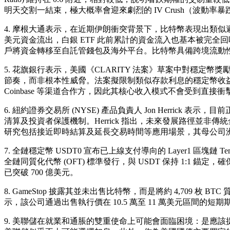
明天交割一結束，極大概率會迎來劇烈的 IV Crush（波動率
4. 摩根大通表示，在近期伊朗衝突背景下，比特幣表現出類似避險
美元資金流出，白銀 ETF 此前累計的資金流入也基本被完
戶將資金轉移至自託管錢包及海外平台。比特幣具備跨境流動性
5. 花旗銀行表示，美國《CLARITY 法案》草案中對穩定幣獎
節奏，而非根本性威脅。法案擬限制類似存款利息的穩定幣收益，但
Coinbase 等渠道合作方，因此其核心收入模式不會受到直接衝
6. 紐約證券交易所 (NYSE) 產品負責人 Jon Herr
清算及投資者保護機制。Herrick 指出，未來發展路徑並非
研究包括接近即時結算及延長交易時間等應用場景，其母公司洲際
7. 全鏈穩定幣 USDT0 宣布已上線支付導向的 Layer1 區塊鏈 Te
全鏈同質化代幣 (OFT) 標準發行，與 USDT 保持 1:1 錨定，
已突破 700 億美元。
8. GameStop 披露其並未出售比特幣，而是將約 4,709 枚 BT
示，該公司通過出售執行價在 10.5 萬至 11 萬美元區間的短
9. 美聯儲在就業和通脹的雙重使命上可能會面臨困境：是應