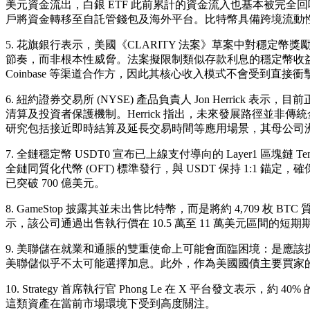
美元資金流出，白銀 ETF 此前累計的資金流入也基本被完
戶將資金轉移至自託管錢包及海外平台。比特幣具備跨境流動性
5. 花旗銀行表示，美國《CLARITY 法案》草案中對穩定幣獎
節奏，而非根本性威脅。法案擬限制類似存款利息的穩定幣收益，但
Coinbase 等渠道合作方，因此其核心收入模式不會受到直接衝
6. 紐約證券交易所 (NYSE) 產品負責人 Jon Herr
清算及投資者保護機制。Herrick 指出，未來發展路徑並非
研究包括接近即時結算及延長交易時間等應用場景，其母公司洲際
7. 全鏈穩定幣 USDT0 宣布已上線支付導向的 Layer1 區塊鏈 Te
全鏈同質化代幣 (OFT) 標準發行，與 USDT 保持 1:1 錨定，
已突破 700 億美元。
8. GameStop 披露其並未出售比特幣，而是將約 4,709 枚 BT
示，該公司通過出售執行價在 10.5 萬至 11 萬美元區間的短
9. 美聯儲在就業和通脹的雙重使命上可能會面臨困境：是應
美聯儲似乎不太可能選擇加息。此外，作為美國國債主要買家
10. Strategy 首席執行官 Phong Le 在 X 平台發文表
這類資產在當前市場環境下受到高度關注。