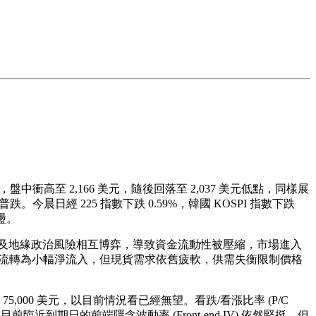
6%，盤中衝高至 2,166 美元，隨後回落至 2,037 美元低點，同樣展
跌。今晨日經 225 指數下跌 0.59%，韓國 KOSPI 指數下跌
盪。
策及地緣政治風險相互博弈，導致資金流動性被壓縮，市場進入
金流轉為小幅淨流入，但現貨需求依舊疲軟，供需失衡限制價格
75,000 美元，以目前情況看已經無望。看跌/看漲比率 (P/C
目前臨近到期日的前端隱含波動率 (Front-end IV) 依然堅挺。但