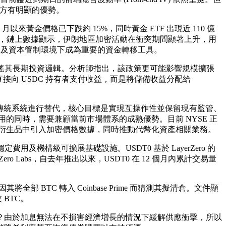
而賣方有明顯的優勢。
黃金價格已下跌約 15%，同時黃金 ETF 出現近 110 億
外，鏈上數據顯示，伊朗地區加密活動在衝突期間顯著上升，用
定及資本管制環境下成為重要的資金轉移工具。
，但不會動搖其長期投資邏輯。分析師指出，該政策更可能影響規模擴張
接向 USDC 持有者支付收益，而是將儲備收益分配給
，而不是對傳統系統進行替代，核心目標是實現互操作性並保留現有監管、
用的同時，需要兼顧當前市場體系的成熟優勢。目前 NYSE 正
劃在衍生品中引入加密價格數據，同時推動代幣化資產相關業務。
結算、穩定費用及機構級可擴展基礎設施。USDT0 基於 LayerZero 的
ero Labs，自去年推出以來，USDT0 在 12 個月內累計交易量
因其將全部 BTC 轉入 Coinbase Prime 而猜測其擬清倉。文件顯
 BTC。
業？由於加息無法在不損害經濟增長的情況下緩解供應衝擊，所以