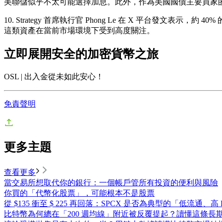
美聯儲似乎不太可能選擇加息。此外，作為美國國債主要買家
10. Strategy 首席執行官 Phong Le 在 X 平台發文表
這類資產在當前市場環境下受到高度關注。
立即展開安全的加密貨幣之旅
OSL | 出入金從未如此安心！
免責聲明
更多主題
查看更多
當交易所想取代你的銀行：一個帳戶管所有投資的便利與風險
你買的「代幣化股票」，可能根本不是股票
從 $135 衝至 $ 225 再回落：SPCX 是否為典型的「低流通、高
比特幣為何總在「200 週均線」附近被反覆提起？讀懂這條長