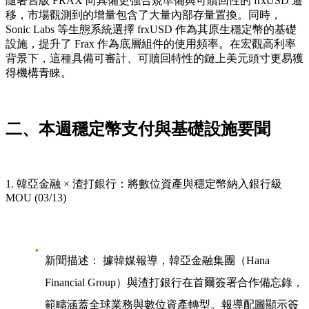
隨著舊版 FRAX 向具備更強合規準備與可贖回性的 frxUSD 遷
移，市場觀測到的增量包含了大量內部存量置換。同時，
Sonic Labs 等生態系統選擇 frxUSD 作為其原生穩定幣的基礎
設施，提升了 Frax 作為底層組件的使用頻率。在宏觀高利率
背景下，這種具備可審計、可贖回特性的鏈上美元頭寸更易獲
得機構青睞。
二、本週穩定幣支付與基礎設施要聞
1. 韓亞金融 × 渣打銀行：將數位資產與穩定幣納入銀行級
MOU (03/13)
新聞描述：
據韓媒報導，韓亞金融集團（Hana
Financial Group）與渣打銀行在首爾簽署合作備忘錄，
範疇涵蓋全球業務與數位資產轉型。報導配圖顯示簽