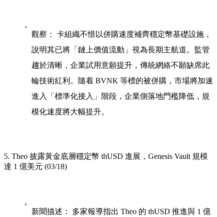
觀察：
卡組織不惜以併購速度補齊穩定幣基礎設施，
說明其已將「鏈上價值流動」視為長期主航道。監管
趨於清晰，企業試用意願提升，傳統網絡不願缺席此
輪技術紅利。隨着 BVNK 等標的被併購，市場將加速
進入「標準化接入」階段，企業側落地門檻降低，規
模化速度將大幅提升。
5. Theo 披露黃金底層穩定幣 thUSD 進展，Genesis Vault 規模
達 1 億美元 (03/18)
新聞描述：
多家報導指出 Theo 的 thUSD 推進與 1 億