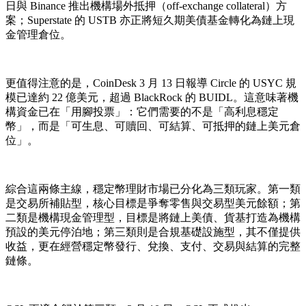
日與 Binance 推出機構場外抵押（off-exchange collateral）方
案；Superstate 的 USTB 亦正將短久期美債基金轉化為鏈上現
金管理倉位。
更值得注意的是，CoinDesk 3 月 13 日報導 Circle 的 USYC 規
模已達約 22 億美元，超過 BlackRock 的 BUIDL。這意味著機
構資金已在「用腳投票」：它們需要的不是「高利息穩定
幣」，而是「可生息、可贖回、可結算、可抵押的鏈上美元倉
位」。
綜合這兩條主線，穩定幣理財市場已分化為三類玩家。第一類
是交易所補貼型，核心目標是爭奪零售與交易型美元餘額；第
二類是機構現金管理型，目標是將鏈上美債、貨基打造為機構
預設的美元停泊地；第三類則是合規基礎設施型，其不僅提供
收益，更在經營穩定幣發行、兌換、支付、交易與結算的完整
鏈條。