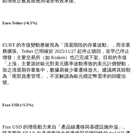
給增長正被實際應用場景有效承接。
Euro Tether (+6.5%)
EUR₮ 的市值變動應被視為「清退階段的存量波動」，而非業
務擴張。Tether 已明確於
2025/11/27
起停止贖回，並早已停止
增發；主要交易所（如 Kraken）也已完成下架。目前的市值
「上漲」主要源於歐元對美元匯率波動導致的美元計價變動，
加之清退期存量集中，數據易被少量遷移放大。建議將其歸類
為「尾部資產管理」，不宜解讀為歐元穩定幣需求的回暖信
號。
Frax USD (+5.5%)
Frax USD 的增長動力來自「產品線遷移與基礎設施外溢」。