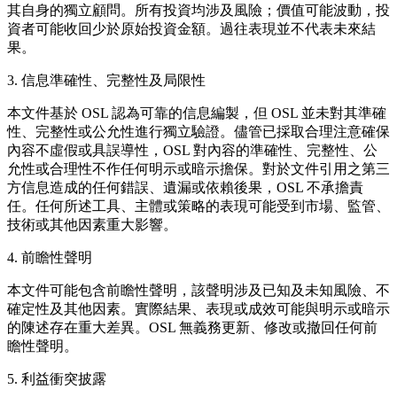
其自身的獨立顧問。所有投資均涉及風險；價值可能波動，投
資者可能收回少於原始投資金額。過往表現並不代表未來結
果。
3. 信息準確性、完整性及局限性
本文件基於 OSL 認為可靠的信息編製，但 OSL 並未對其準確
性、完整性或公允性進行獨立驗證。儘管已採取合理注意確保
內容不虛假或具誤導性，OSL 對內容的準確性、完整性、公
允性或合理性不作任何明示或暗示擔保。對於文件引用之第三
方信息造成的任何錯誤、遺漏或依賴後果，OSL 不承擔責
任。任何所述工具、主體或策略的表現可能受到市場、監管、
技術或其他因素重大影響。
4. 前瞻性聲明
本文件可能包含前瞻性聲明，該聲明涉及已知及未知風險、不
確定性及其他因素。實際結果、表現或成效可能與明示或暗示
的陳述存在重大差異。OSL 無義務更新、修改或撤回任何前
瞻性聲明。
5. 利益衝突披露