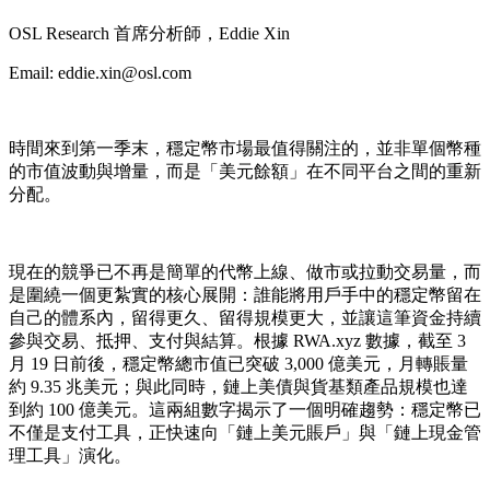
OSL Research 首席分析師，Eddie Xin
Email: eddie.xin@osl.com
時間來到第一季末，穩定幣市場最值得關注的，並非單個幣種
的市值波動與增量，而是「美元餘額」在不同平台之間的重新
分配。
現在的競爭已不再是簡單的代幣上線、做市或拉動交易量，而
是圍繞一個更紮實的核心展開：誰能將用戶手中的穩定幣留在
自己的體系內，留得更久、留得規模更大，並讓這筆資金持續
參與交易、抵押、支付與結算。根據 RWA.xyz 數據，截至 3
月 19 日前後，穩定幣總市值已突破 3,000 億美元，月轉賬量
約 9.35 兆美元；與此同時，鏈上美債與貨基類產品規模也達
到約 100 億美元。這兩組數字揭示了一個明確趨勢：穩定幣已
不僅是支付工具，正快速向「鏈上美元賬戶」與「鏈上現金管
理工具」演化。