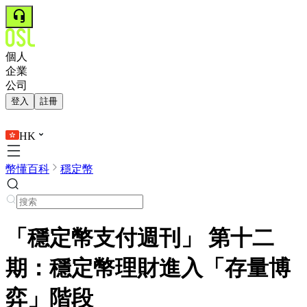
個人
企業
公司
登入
註冊
HK
幣懂百科
穩定幣
「穩定幣支付週刊」 第十二
期：穩定幣理財進入「存量博
弈」階段