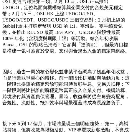
OSL 更適合歸於第三類。2 月 10 日，OSL 正式推出
USDGO，定位為面向機構結算與企業支付的合規美元穩定
幣；2 月 25 日，OSL HK 上線 USDGO/USD、
USDGO/USDT、USDGO/USDC 三個交易對；2 月初上線的
StableHub 主打穩定幣與 USD 的 1:1、零滑點、零手續費兌
換，並推出 RLUSD 最高 18% APY、USDGO 階段性最高
100% 年化（含額度與期限上限）等活動。結合年初收購
Banxa，OSL 的戰略已清晰：它參與「搶資沉」，但最終目標
是構建一張可落實於交易、支付與合規出入金的穩定幣網絡。
因此，過去一周的核心變化並非某平台調高了幾點年化收益，
而是行業競爭重心的轉移。前一階段比拼補貼與活動力度；這
一階段比拼誰的穩定幣餘額能同時兼顧生息、交易與抵押；下
一階段則將比拼誰能將穩定幣真正嵌入企業支付、機構結算、
跨境收付與資產負債管理。屆時，收益率將從主角變為配角，
合規性、流動性、抵押效率與場景覆蓋將成為長線勝負手。
接下來 6 到 12 個月，市場將呈現三個明確趨勢： 第一，高補
貼持續，但將收斂為限額活動、VIP 專屬或新客激勵，不會成