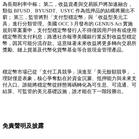
為長期利率中樞； 第二，收益資產與交易賬戶將加速融合，
類似 BFUSD、BYUSDT、USYC 作為抵押品的結構將層出不
窮； 第三，監管將對「支付型穩定幣」與「收益型美元工
具」進行分類管理。美國 OCC 3 月發布的 GENIUS Act 實施
規則草案重申，支付型穩定幣發行人不得僅因用戶持有或使用
穩定幣而支付利息；路透社亦報導美國銀行業反對收益型穩定
幣，因其可能分流存款。這意味著未來收益將更多轉向交易所
獎勵、鏈上貨基及代幣化貨幣基金等合規現金管理產品。
穩定幣市場已從「支付工具競爭」演進至「美元餘額競爭」，
理財僅是表象，核心爭奪點在於資金沉澱、抵押能力與未來支
付入口。誰能將穩定幣從靜態籌碼轉化為可生息、可流通、可
結算、可監管的美元基礎設施，誰才能在下一階段勝出。
免責聲明及披露