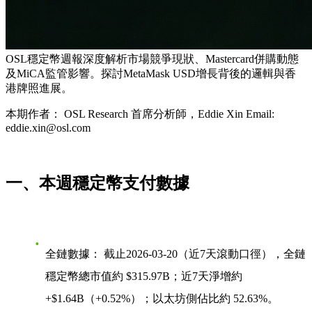
OSL穩定幣週報深度解析市場競爭現狀、Mastercard併購動態
及MiCA監管影響。探討MetaMask USD增長背後的邏輯與香
港牌照進展。
本期作者： OSL Research 首席分析師，Eddie Xin Email:
eddie.xin@osl.com
一、本週穩定幣支付數據
全鏈數據：
截止2026-03-20（近7天滾動口徑），全鏈
穩定幣總市值約
$315.97B
；近7天淨增約
+$1.64B
（+0.52%）；以太坊側佔比約 52.63%。