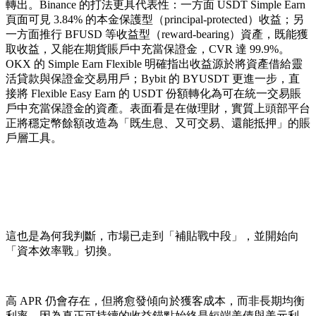
轉出。Binance 的打法更具代表性：一方面 USDT Simple Earn
頁面可見 3.84% 的本金保護型（principal-protected）收益；另
一方面推行 BFUSD 等收益型（reward-bearing）資產，既能獲
取收益，又能在期貨賬戶中充當保證金，CVR 達 99.9%。
OKX 的 Simple Earn Flexible 明確指出收益源於將資產借給靈
活貸款與保證金交易用戶；Bybit 的 BYUSDT 更進一步，直
接將 Flexible Easy Earn 的 USDT 份額轉化為可在統一交易賬
戶中充當保證金的資產。表面看是在做理財，實質上頭部平台
正將穩定幣餘額改造為「既生息、又可交易、還能抵押」的賬
戶層工具。
這也是為何我判斷，市場已走到「補貼戰中段」，並開始向
「資本效率戰」切換。
高 APR 仍會存在，但將愈發傾向於獲客成本，而非長期均衡
利率。因為真正可持續的收益錨點始終是短端美債與美元利