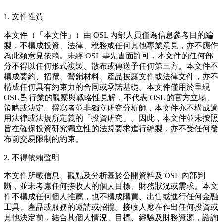
1. 文件性質
本文件（「本文件」）由 OSL 內部人員僅為信息參考目的編
製，不構成投資、法律、稅務或任何其他專業意見，亦不應作
為此類意見依賴。未經 OSL 事先書面許可，本文件的任何部
分不得以任何形式複製、散布或傳送予任何第三方。本文件不
構成要約、招攬、營銷材料、產品披露文件或法律文件，亦不
構成任何具有約束力的合同或承諾基礎。本文件僅用於呈現
OSL 對行業的觀察與戰略性見解，不代表 OSL 的官方立場、
策略或決定。撰寫者並非獨立研究分析師，本文件亦不構成適
用法律或法規所定義的「投資研究」。因此，本文件並未按照
旨在確保投資研究獨立性的法規要求進行編製，亦不受任何發
布前交易限制的約束。
2. 不得依賴聲明
本文件所載信息、觀點及分析基於公開資料及 OSL 內部判
斷，並未考慮任何接收人的個人目標、財務狀況或需求。本文
件不構成任何個人推薦，也不構成購買、出售或進行任何金融
工具、產品或服務的邀請或招攬。接收人應在作出任何投資或
其他決定前，結合其個人情況、目標、經驗及財務資源，諮詢