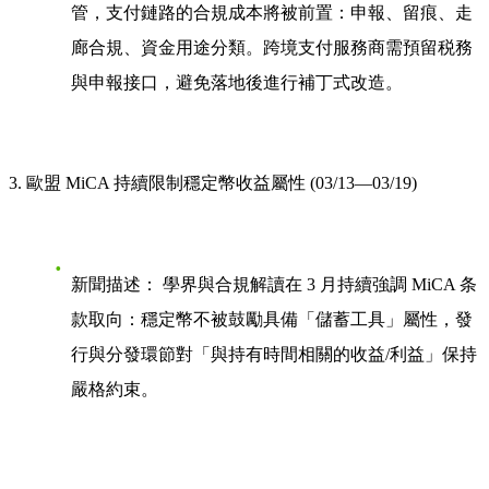
管，支付鏈路的合規成本將被前置：申報、留痕、走
廊合規、資金用途分類。跨境支付服務商需預留税務
與申報接口，避免落地後進行補丁式改造。
3. 歐盟 MiCA 持續限制穩定幣收益屬性 (03/13—03/19)
新聞描述：
學界與合規解讀在 3 月持續強調 MiCA 条
款取向：穩定幣不被鼓勵具備「儲蓄工具」屬性，發
行與分發環節對「與持有時間相關的收益/利益」保持
嚴格約束。