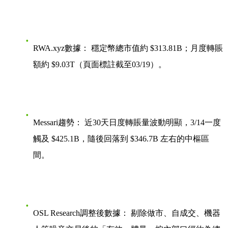
RWA.xyz數據：
穩定幣總市值約
$313.81B
；月度轉賬
額約
$9.03T
（頁面標註截至03/19）。
Messari趨勢：
近30天日度轉賬量波動明顯，3/14一度
觸及
$425.1B
，隨後回落到
$346.7B
左右的中樞區
間。
OSL Research調整後數據：
剔除做市、自成交、機器