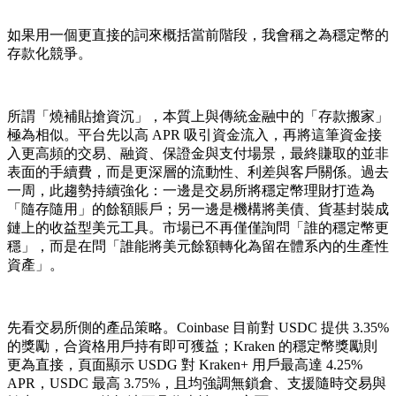
如果用一個更直接的詞來概括當前階段，我會稱之為
穩定幣的
存款化競爭
。
所謂「燒補貼搶資沉」，本質上與傳統金融中的「存款搬家」
極為相似。平台先以高 APR 吸引資金流入，再將這筆資金接
入更高頻的交易、融資、保證金與支付場景，最終賺取的並非
表面的手續費，而是更深層的流動性、利差與客戶關係。過去
一周，此趨勢持續強化：一邊是交易所將穩定幣理財打造為
「隨存隨用」的餘額賬戶；另一邊是機構將美債、貨基封裝成
鏈上的收益型美元工具。市場已不再僅僅詢問「誰的穩定幣更
穩」，而是在問「誰能將美元餘額轉化為留在體系內的生產性
資產」。
先看交易所側的產品策略。Coinbase 目前對 USDC 提供 3.35%
的獎勵，合資格用戶持有即可獲益；Kraken 的穩定幣獎勵則
更為直接，頁面顯示 USDG 對 Kraken+ 用戶最高達 4.25%
APR，USDC 最高 3.75%，且均強調無鎖倉、支援隨時交易與