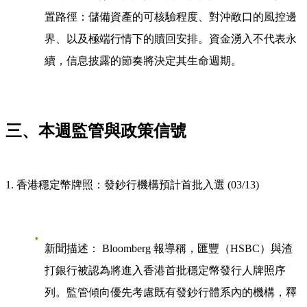
置路徑：儲備資產的可核驗程度、對沖敞口的風控邊
界、以及極端行情下的贖回安排。資金湧入不代表永
續，信息披露的節奏將決定其生命週期。
三、本週監管與政策信號
1. 香港穩定幣牌照：發鈔行機構預計首批入選 (03/13)
新聞描述：
Bloomberg 報導稱，匯豐（HSBC）與渣
打銀行被認為將進入香港首批穩定幣發行人牌照序
列。監管傾向優先考慮既有發鈔行體系內的機構，釋