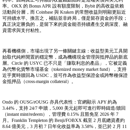
率。OKX 的 Bonus APR 設有額度限制，Bybit 的高收益依賴
活動與分層，而 Coinbase 與 Kraken 的常態收益則明顯更貼近
可持續水平。換言之，補貼並非終局，僅是留存資金的手段；
真正決定勝負的，是留下來的資金能否持續產生交易深度、融
資需求與支付粘性。
再看機構側，市場出現了另一條關鍵主線：收益型美元工具開
始取代純粹閒置的穩定幣，成為機構現金管理與抵押品的新底
層。Circle 的 USYC 已不只是「賺取利息的產品」，它被定義
為代幣化貨幣市場基金（tokenized money market fund），支持
近乎實時贖回為 USDC，並可作為收益型保證金或跨幣種保證
金抵押品（cross-margin collateral）。
Ondo 的 OUSG/rOUSG 亦具代表性：官網顯示 APY 約為
3.44%，支持 24/7 申贖，5,000 美元起即可進行即時鑄造/贖回
（instant mint/redeem），管理費 0.15% 且豁免至 2026 年 7
月。Franklin Templeton 的 Benji/FOBXX 截至 2 月底總資產約
8.64 億美元，3 月初 7 日年化收益率為 3.58%，並已於 2 月 11