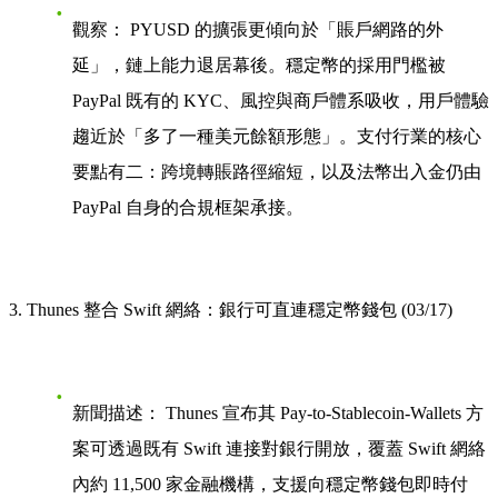
觀察：
PYUSD 的擴張更傾向於「賬戶網路的外
延」，鏈上能力退居幕後。穩定幣的採用門檻被
PayPal 既有的 KYC、風控與商戶體系吸收，用戶體驗
趨近於「多了一種美元餘額形態」。支付行業的核心
要點有二：跨境轉賬路徑縮短，以及法幣出入金仍由
PayPal 自身的合規框架承接。
3. Thunes 整合 Swift 網絡：銀行可直連穩定幣錢包 (03/17)
新聞描述：
Thunes 宣布其 Pay-to-Stablecoin-Wallets 方
案可透過既有 Swift 連接對銀行開放，覆蓋 Swift 網絡
內約 11,500 家金融機構，支援向穩定幣錢包即時付