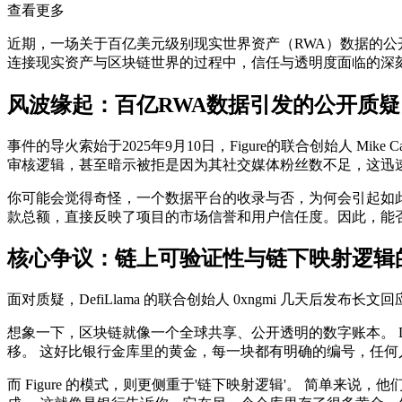
查看更多
近期，一场关于百亿美元级别现实世界资产（RWA）数据的公开争议，
连接现实资产与区块链世界的过程中，信任与透明度面临的深刻挑战。这场
风波缘起：百亿RWA数据引发的公开质疑
事件的导火索始于2025年9月10日，Figure的联合创始人 Mike 
审核逻辑，甚至暗示被拒是因为其社交媒体粉丝数不足，这迅
你可能会觉得奇怪，一个数据平台的收录与否，为何会引起如此
款总额，直接反映了项目的市场信誉和用户信任度。因此，能否被 
核心争议：链上可验证性与链下映射逻辑
面对质疑，DefiLlama 的联合创始人 0xngmi 几天后
想象一下，区块链就像一个全球共享、公开透明的数字账本。 De
移。 这好比银行金库里的黄金，每一块都有明确的编号，任何
而 Figure 的模式，则更侧重于'链下映射逻辑'。 简单