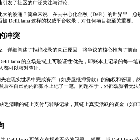
速引发了社区的广泛关注与讨论。
大的波澜？简单来说，在去中心化金融（DeFi）的世界里，总
DefiLlama 这样的权威平台收录，对任何项目都至关重要。
的冲突
发布长文回应，详细阐述了拒绝收录的真正原因，将争议的核心推向了前
fiLlama 的立场是'链上可验证性'优先，即账本上记录的
人都可以核对查证。
来说，他们先在现实世界中完成资产（如房屋抵押贷款）的确权和管理
然后在自己的内部账本上记了一笔。问题在于，外部观察者无法轻
，绝大部分都缺乏清晰的链上支付与转移记录，其链上真实活跃的资金（
向
认为 DefiLlama 可能存在标准不公的问题。 然而，当 Defi