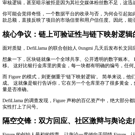
审核逻辑，甚至暗示被拒是因为其社交媒体粉丝数不足，这迅
你可能会觉得奇怪，一个数据平台的收录与否，为何会引起如此
款总额，直接反映了项目的市场信誉和用户信任度。因此，能否被 
核心争议：链上可验证性与链下映射逻辑
面对质疑，DefiLlama 的联合创始人 0xngmi 几天后
想象一下，区块链就像一个全球共享、公开透明的数字账本。 De
移。 这好比银行金库里的黄金，每一块都有明确的编号，任何
而 Figure 的模式，则更侧重于'链下映射逻辑'。 简单
成。 这就像是银行告诉你，它在另一个仓库里存了很多黄金，
量是否准确。
DefiLlama 的调查发现，Figure 声称的百亿资产中
实性打上了问号。
隔空交锋：双方回应、社区激辩与舆论走
Figure 的创始人最初的指责，让舆论一度倾向于同情 Figure，