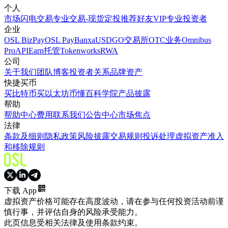
个人
市场
闪电交易
专业交易-现货
定投
推荐好友
VIP
专业投资者
企业
OSL BizPay
OSL Pay
Banxa
USDGO
交易所
OTC业务
Omnibus
Pro
API
Earn
托管
Tokenworks
RWA
公司
关于我们
团队
博客
投资者关系
品牌资产
快捷买币
买比特币
买以太坊
币懂百科
学院
产品披露
帮助
帮助中心
费用
联系我们
公告中心
市场焦点
法律
条款及细则
隐私政策
风险披露
交易规则
投诉处理
虚拟资产准入
和移除规则
下载 App
虚拟资产价格可能存在高度波动，请在参与任何投资活动前谨
慎行事，并评估自身的风险承受能力。
此页信息受相关法律及使用条款约束。