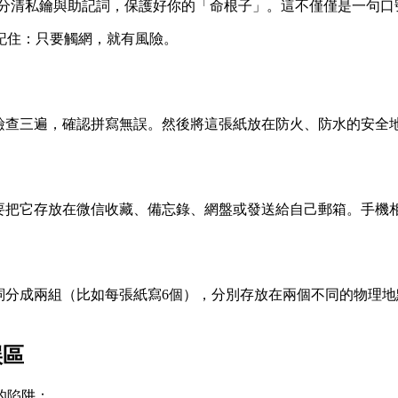
分清私鑰與助記詞，保護好你的「命根子」
。這不僅僅是一句口
記住：
只要觸網，就有風險
。
檢查三遍，確認拼寫無誤。然後將這張紙放在防火、防水的安全
要把它存放在微信收藏、備忘錄、網盤或發送給自己郵箱。手機
單詞分成兩組（比如每張紙寫6個），分別存放在兩個不同的物理
誤區
的陷阱：