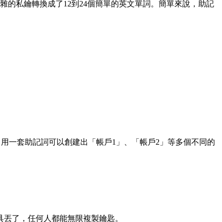
雜的私鑰轉換成了12到24個簡單的英文單詞。
簡單來說
，助記
用一套助記詞可以創建出「帳戶1」、「帳戶2」等多個不同的
具丟了，任何人都能無限複製鑰匙。