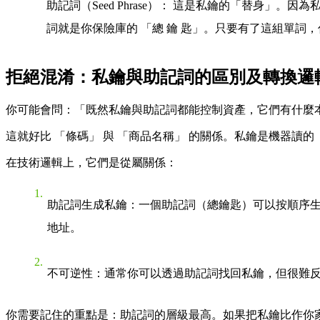
助記詞（Seed Phrase）
： 這是私鑰的「替身」。因為私
詞就是你保險庫的
「總 鑰 匙」
。只要有了這組單詞，
拒絕混淆：私鑰與助記詞的區別及轉換邏
你可能會問：「既然私鑰與助記詞都能控制資產，它們有什麼
這就好比
「條碼」
與
「商品名稱」
的關係。私鑰是機器讀的
在技術邏輯上，它們是從屬關係：
助記詞生成私鑰
：一個助記詞（總鑰匙）可以按順序生
地址。
不可逆性
：通常你可以透過助記詞找回私鑰，但很難
你需要記住的重點是
：助記詞的層級最高。如果把私鑰比作你