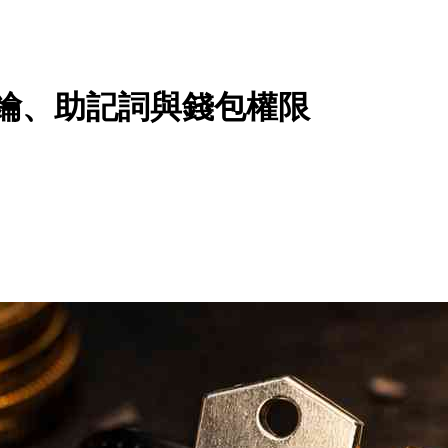
私鑰、助記詞與錢包權限