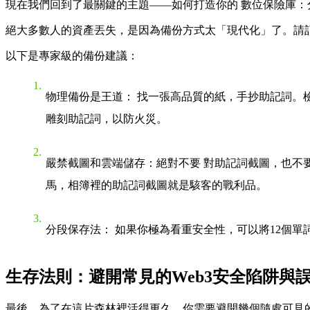
現在我們回到了最關鍵的主題——如何打造你的
數位保險庫：
絕大多數人的資產丟失，是因為備份方式太「現代化」了。請
以下是專家級的備份建議：
物理備份是王道
： 找一張高品質的紙，手抄助記詞。
雕刻助記詞，以防火災。
嚴禁截圖和雲端儲存
：
絕對不要
對助記詞截圖，也不
馬，相簿裡的助記詞截圖就是駭客的戰利品。
分段保存法
： 如果你極為看重安全性，可以將12個
生存法則：避開常見的Web3安全陷阱與
最後，為了在這片森林裡活得更久，你需要避開幾個隨處可見