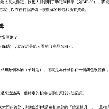
鑰太長太難記，技術人員發明了助記詞標準（如BIP-39），將複
你就可以在任何新設備上恢復你的錢包和所有資產。
輯
本質區別？」
（條碼），助記詞是給人看的（商品名稱）。
成無數個私鑰（子鑰匙）。這就是為什麼你在一個錢包軟體裡，
反過來透過某一個特定的私鑰推導出原始的助記詞。
家大門的鑰匙，那助記詞就是這把鑰匙的「鑄造模具」。一旦模