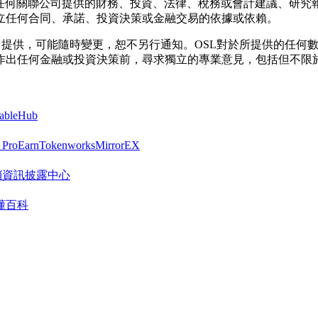
其任何關聯公司提供的財務、投資、法律、稅務或會計建議、研究
立任何合同、承諾、投資決策或金融交易的依據或依賴。
按「現狀」提供，可能隨時變更，恕不另行通知。OSL對於所提供的
作出任何金融或投資決策前，尋求獨立的專業意見，包括但不限
tableHub
 Pro
Earn
Tokenworks
MirrorEX
R 營銷資訊披露中心
懂百科