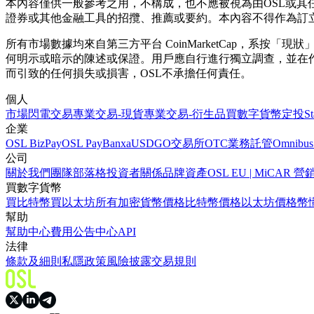
本內容僅供一般參考之用，不構成，也不應被視為由OSL或
證券或其他金融工具的招攬、推薦或要約。本內容不得作為訂
所有市場數據均來自第三方平台 CoinMarketCap，系
何明示或暗示的陳述或保證。用戶應自行進行獨立調查，並在
而引致的任何損失或損害，OSL不承擔任何責任。
個人
市場
閃電交易
專業交易-現貨
專業交易-衍生品
買數字貨幣
定投
S
企業
OSL BizPay
OSL Pay
Banxa
USDGO
交易所
OTC業務
託管
Omnibus
公司
關於我們
團隊
部落格
投資者關係
品牌資產
OSL EU | MiCA
買數字貨幣
買比特幣
買以太坊
所有加密貨幣價格
比特幣價格
以太坊價格
幣
幫助
幫助中心
費用
公告中心
API
法律
條款及細則
私隱政策
風險披露
交易規則