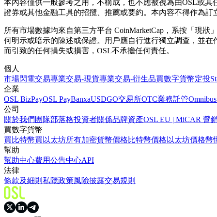
本內容僅供一般參考之用，不構成，也不應被視為由OSL或
證券或其他金融工具的招攬、推薦或要約。本內容不得作為訂
所有市場數據均來自第三方平台 CoinMarketCap，系
何明示或暗示的陳述或保證。用戶應自行進行獨立調查，並在
而引致的任何損失或損害，OSL不承擔任何責任。
個人
市場
閃電交易
專業交易-現貨
專業交易-衍生品
買數字貨幣
定投
S
企業
OSL BizPay
OSL Pay
Banxa
USDGO
交易所
OTC業務
託管
Omnibus
公司
關於我們
團隊
部落格
投資者關係
品牌資產
OSL EU | MiCA
買數字貨幣
買比特幣
買以太坊
所有加密貨幣價格
比特幣價格
以太坊價格
幣
幫助
幫助中心
費用
公告中心
API
法律
條款及細則
私隱政策
風險披露
交易規則