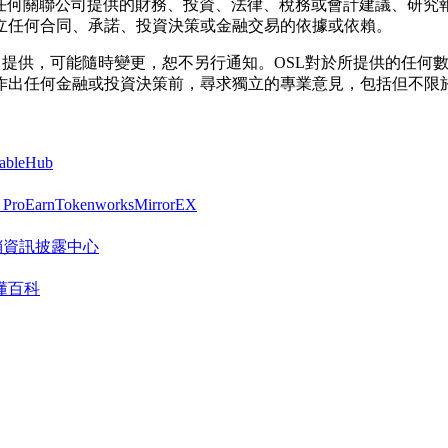
其任何關聯公司提供的財務、投資、法律、稅務或會計建議、研究
立任何合同、承諾、投資決策或金融交易的依據或依賴。
按「現狀」提供，可能隨時變更，恕不另行通知。OSL對於所提供的
作出任何金融或投資決策前，尋求獨立的專業意見，包括但不限
tableHub
 Pro
Earn
Tokenworks
MirrorEX
R 營銷資訊披露中心
懂百科