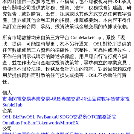
本內容僅供一般參考之用，不構成，也不應被視為由OSL或其
任何關聯公司提供的財務、投資、法律、稅務或會計建議、研
究報告，或對購買、出售、認購或以其他方式交易任何數字資
產、證券或其他金融工具的招攬、推薦或要約。本內容不得作
為訂立任何合同、承諾、投資決策或金融交易的依據或依賴。
所有市場數據均來自第三方平台 CoinMarketCap，系按「現
狀」提供，可能隨時變更，恕不另行通知。OSL對於所提供的
任何數據或第三方資料的準確性、完整性、可靠性或時效性，
不作任何明示或暗示的陳述或保證。用戶應自行進行獨立調
查，並在作出任何金融或投資決策前，尋求獨立的專業意見，
包括但不限於法律、稅務及會計方面的諮詢。對於因依賴或使
用所提供資料而引致的任何損失或損害，OSL不承擔任何責
任。
個人
市場
閃電交易
專業交易-現貨
專業交易-衍生品
買數字貨幣
定投
StableHub
企業
OSL BizPay
OSL Pay
Banxa
USDGO
交易所
OTC業務
託管
Omnibus Pro
Earn
Tokenworks
MirrorEX
公司