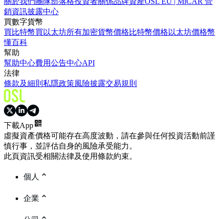
關於我們
團隊
部落格
投資者關係
品牌資產
OSL EU | MiCAR 營
銷資訊披露中心
買數字貨幣
買比特幣
買以太坊
所有加密貨幣價格
比特幣價格
以太坊價格
幣
懂百科
幫助
幫助中心
費用
公告中心
API
法律
條款及細則
私隱政策
風險披露
交易規則
下載App
虛擬資產價格可能存在高度波動，請在參與任何投資活動前謹
慎行事，並評估自身的風險承受能力。
此頁資訊受相關法律及使用條款約束。
個人
企業