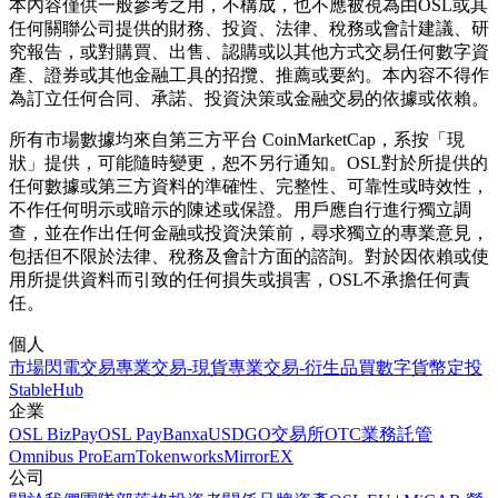
本內容僅供一般參考之用，不構成，也不應被視為由OSL或其
任何關聯公司提供的財務、投資、法律、稅務或會計建議、研
究報告，或對購買、出售、認購或以其他方式交易任何數字資
產、證券或其他金融工具的招攬、推薦或要約。本內容不得作
為訂立任何合同、承諾、投資決策或金融交易的依據或依賴。
所有市場數據均來自第三方平台 CoinMarketCap，系按「現
狀」提供，可能隨時變更，恕不另行通知。OSL對於所提供的
任何數據或第三方資料的準確性、完整性、可靠性或時效性，
不作任何明示或暗示的陳述或保證。用戶應自行進行獨立調
查，並在作出任何金融或投資決策前，尋求獨立的專業意見，
包括但不限於法律、稅務及會計方面的諮詢。對於因依賴或使
用所提供資料而引致的任何損失或損害，OSL不承擔任何責
任。
個人
市場
閃電交易
專業交易-現貨
專業交易-衍生品
買數字貨幣
定投
StableHub
企業
OSL BizPay
OSL Pay
Banxa
USDGO
交易所
OTC業務
託管
Omnibus Pro
Earn
Tokenworks
MirrorEX
公司