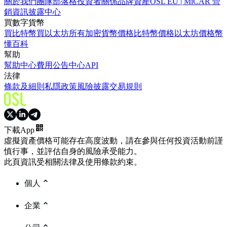
關於我們
團隊
部落格
投資者關係
品牌資產
OSL EU | MiCAR 營
銷資訊披露中心
買數字貨幣
買比特幣
買以太坊
所有加密貨幣價格
比特幣價格
以太坊價格
幣
懂百科
幫助
幫助中心
費用
公告中心
API
法律
條款及細則
私隱政策
風險披露
交易規則
下載App
虛擬資產價格可能存在高度波動，請在參與任何投資活動前謹
慎行事，並評估自身的風險承受能力。
此頁資訊受相關法律及使用條款約束。
個人
企業