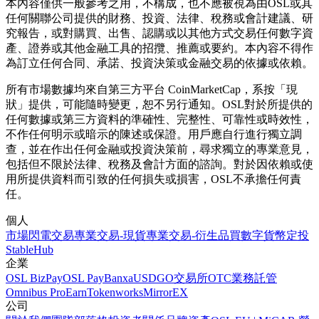
本內容僅供一般參考之用，不構成，也不應被視為由OSL或其
任何關聯公司提供的財務、投資、法律、稅務或會計建議、研
究報告，或對購買、出售、認購或以其他方式交易任何數字資
產、證券或其他金融工具的招攬、推薦或要約。本內容不得作
為訂立任何合同、承諾、投資決策或金融交易的依據或依賴。
所有市場數據均來自第三方平台 CoinMarketCap，系按「現
狀」提供，可能隨時變更，恕不另行通知。OSL對於所提供的
任何數據或第三方資料的準確性、完整性、可靠性或時效性，
不作任何明示或暗示的陳述或保證。用戶應自行進行獨立調
查，並在作出任何金融或投資決策前，尋求獨立的專業意見，
包括但不限於法律、稅務及會計方面的諮詢。對於因依賴或使
用所提供資料而引致的任何損失或損害，OSL不承擔任何責
任。
個人
市場
閃電交易
專業交易-現貨
專業交易-衍生品
買數字貨幣
定投
StableHub
企業
OSL BizPay
OSL Pay
Banxa
USDGO
交易所
OTC業務
託管
Omnibus Pro
Earn
Tokenworks
MirrorEX
公司