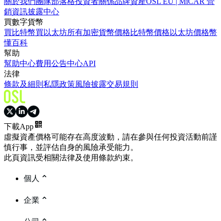
關於我們
團隊
部落格
投資者關係
品牌資產
OSL EU | MiCAR 營
銷資訊披露中心
買數字貨幣
買比特幣
買以太坊
所有加密貨幣價格
比特幣價格
以太坊價格
幣
懂百科
幫助
幫助中心
費用
公告中心
API
法律
條款及細則
私隱政策
風險披露
交易規則
下載App
虛擬資產價格可能存在高度波動，請在參與任何投資活動前謹
慎行事，並評估自身的風險承受能力。
此頁資訊受相關法律及使用條款約束。
個人
企業