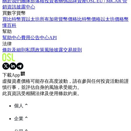
關於我們
團隊
部落格
投資者關係
品牌資產
OSL EU | MiCAR 營
銷資訊披露中心
買數字貨幣
買比特幣
買以太坊
所有加密貨幣價格
比特幣價格
以太坊價格
幣
懂百科
幫助
幫助中心
費用
公告中心
API
法律
條款及細則
私隱政策
風險披露
交易規則
下載App
虛擬資產價格可能存在高度波動，請在參與任何投資活動前謹
慎行事，並評估自身的風險承受能力。
此頁資訊受相關法律及使用條款約束。
個人
企業