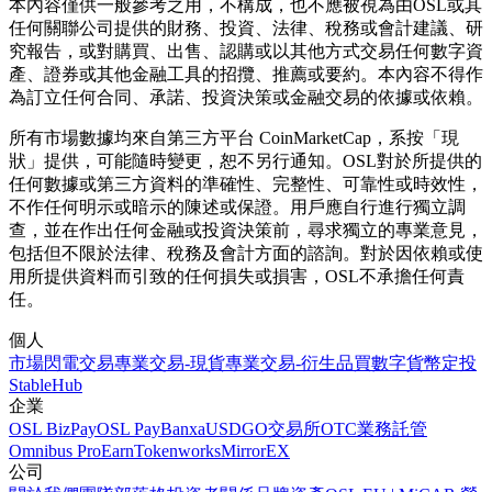
本內容僅供一般參考之用，不構成，也不應被視為由OSL或其
任何關聯公司提供的財務、投資、法律、稅務或會計建議、研
究報告，或對購買、出售、認購或以其他方式交易任何數字資
產、證券或其他金融工具的招攬、推薦或要約。本內容不得作
為訂立任何合同、承諾、投資決策或金融交易的依據或依賴。
所有市場數據均來自第三方平台 CoinMarketCap，系按「現
狀」提供，可能隨時變更，恕不另行通知。OSL對於所提供的
任何數據或第三方資料的準確性、完整性、可靠性或時效性，
不作任何明示或暗示的陳述或保證。用戶應自行進行獨立調
查，並在作出任何金融或投資決策前，尋求獨立的專業意見，
包括但不限於法律、稅務及會計方面的諮詢。對於因依賴或使
用所提供資料而引致的任何損失或損害，OSL不承擔任何責
任。
個人
市場
閃電交易
專業交易-現貨
專業交易-衍生品
買數字貨幣
定投
StableHub
企業
OSL BizPay
OSL Pay
Banxa
USDGO
交易所
OTC業務
託管
Omnibus Pro
Earn
Tokenworks
MirrorEX
公司