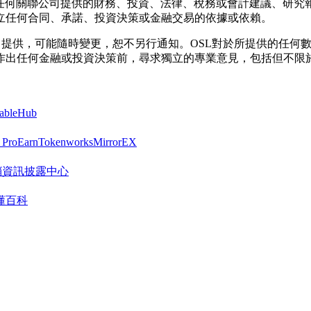
其任何關聯公司提供的財務、投資、法律、稅務或會計建議、研究
立任何合同、承諾、投資決策或金融交易的依據或依賴。
按「現狀」提供，可能隨時變更，恕不另行通知。OSL對於所提供的
作出任何金融或投資決策前，尋求獨立的專業意見，包括但不限
tableHub
 Pro
Earn
Tokenworks
MirrorEX
R 營銷資訊披露中心
懂百科