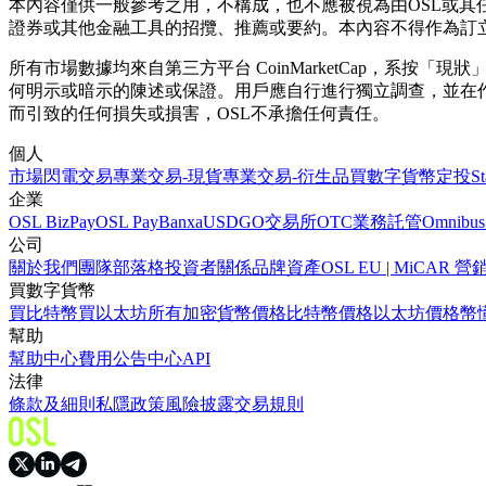
本內容僅供一般參考之用，不構成，也不應被視為由OSL或
證券或其他金融工具的招攬、推薦或要約。本內容不得作為訂
所有市場數據均來自第三方平台 CoinMarketCap，系
何明示或暗示的陳述或保證。用戶應自行進行獨立調查，並在
而引致的任何損失或損害，OSL不承擔任何責任。
個人
市場
閃電交易
專業交易-現貨
專業交易-衍生品
買數字貨幣
定投
S
企業
OSL BizPay
OSL Pay
Banxa
USDGO
交易所
OTC業務
託管
Omnibus
公司
關於我們
團隊
部落格
投資者關係
品牌資產
OSL EU | MiCA
買數字貨幣
買比特幣
買以太坊
所有加密貨幣價格
比特幣價格
以太坊價格
幣
幫助
幫助中心
費用
公告中心
API
法律
條款及細則
私隱政策
風險披露
交易規則