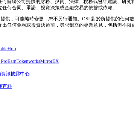
其任何關聯公司提供的財務、投資、法律、稅務或會計建議、研究
立任何合同、承諾、投資決策或金融交易的依據或依賴。
按「現狀」提供，可能隨時變更，恕不另行通知。OSL對於所提供的
作出任何金融或投資決策前，尋求獨立的專業意見，包括但不限
tableHub
 Pro
Earn
Tokenworks
MirrorEX
R 營銷資訊披露中心
懂百科