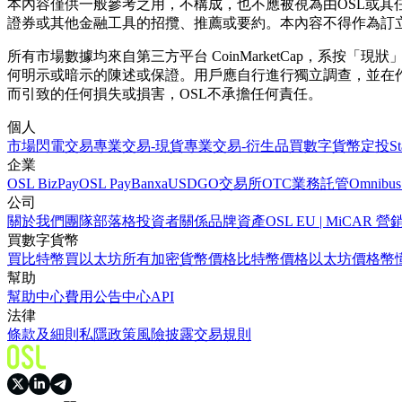
本內容僅供一般參考之用，不構成，也不應被視為由OSL或
證券或其他金融工具的招攬、推薦或要約。本內容不得作為訂
所有市場數據均來自第三方平台 CoinMarketCap，系
何明示或暗示的陳述或保證。用戶應自行進行獨立調查，並在
而引致的任何損失或損害，OSL不承擔任何責任。
個人
市場
閃電交易
專業交易-現貨
專業交易-衍生品
買數字貨幣
定投
S
企業
OSL BizPay
OSL Pay
Banxa
USDGO
交易所
OTC業務
託管
Omnibus
公司
關於我們
團隊
部落格
投資者關係
品牌資產
OSL EU | MiCA
買數字貨幣
買比特幣
買以太坊
所有加密貨幣價格
比特幣價格
以太坊價格
幣
幫助
幫助中心
費用
公告中心
API
法律
條款及細則
私隱政策
風險披露
交易規則