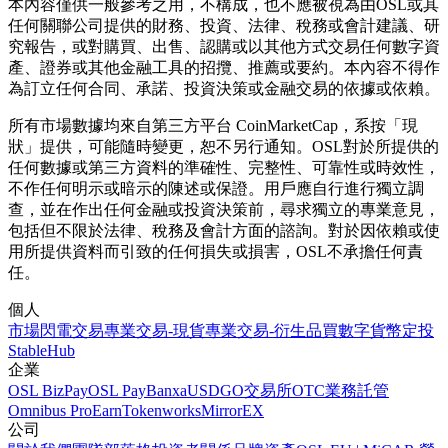
本內容僅供一般參考之用，不構成，也不應被視為由OSL或其
任何關聯公司提供的財務、投資、法律、稅務或會計建議、研
究報告，或對購買、出售、認購或以其他方式交易任何數字資
產、證券或其他金融工具的招攬、推薦或要約。本內容不得作
為訂立任何合同、承諾、投資決策或金融交易的依據或依賴。
所有市場數據均來自第三方平台 CoinMarketCap，系按「現
狀」提供，可能隨時變更，恕不另行通知。OSL對於所提供的
任何數據或第三方資料的準確性、完整性、可靠性或時效性，
不作任何明示或暗示的陳述或保證。用戶應自行進行獨立調
查，並在作出任何金融或投資決策前，尋求獨立的專業意見，
包括但不限於法律、稅務及會計方面的諮詢。對於因依賴或使
用所提供資料而引致的任何損失或損害，OSL不承擔任何責
任。
個人
市場
閃電交易
專業交易-現貨
專業交易-衍生品
買數字貨幣
定投
StableHub
企業
OSL BizPay
OSL Pay
Banxa
USDGO
交易所
OTC業務
託管
Omnibus Pro
Earn
Tokenworks
MirrorEX
公司