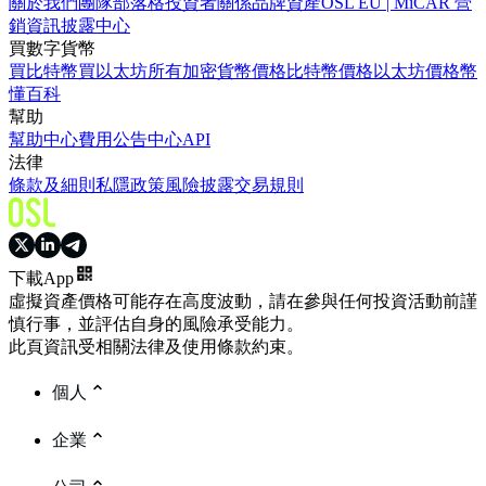
關於我們
團隊
部落格
投資者關係
品牌資產
OSL EU | MiCAR 營
銷資訊披露中心
買數字貨幣
買比特幣
買以太坊
所有加密貨幣價格
比特幣價格
以太坊價格
幣
懂百科
幫助
幫助中心
費用
公告中心
API
法律
條款及細則
私隱政策
風險披露
交易規則
下載App
虛擬資產價格可能存在高度波動，請在參與任何投資活動前謹
慎行事，並評估自身的風險承受能力。
此頁資訊受相關法律及使用條款約束。
個人
企業