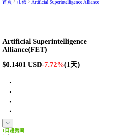
首頁
币價
Artificial Superintelligence Alliance
Artificial Superintelligence
Alliance
(
FET
)
$0.1401 USD
-7.72%
(
1天
)
1日趨勢圖