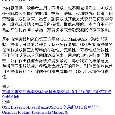
本內容僅供一般參考之用，不構成，也不應被視為由OSL或其
任何關聯公司提供的財務、投資、法律、稅務或會計建議、研
究報告，或對購買、出售、認購或以其他方式交易任何數字資
產、證券或其他金融工具的招攬、推薦或要約。本內容不得作
為訂立任何合同、承諾、投資決策或金融交易的依據或依賴。
所有市場數據均來自第三方平台 CoinMarketCap，系按「現
狀」提供，可能隨時變更，恕不另行通知。OSL對於所提供的
任何數據或第三方資料的準確性、完整性、可靠性或時效性，
不作任何明示或暗示的陳述或保證。用戶應自行進行獨立調
查，並在作出任何金融或投資決策前，尋求獨立的專業意見，
包括但不限於法律、稅務及會計方面的諮詢。對於因依賴或使
用所提供資料而引致的任何損失或損害，OSL不承擔任何責
任。
個人
市場
閃電交易
專業交易-現貨
專業交易-衍生品
買數字貨幣
定投
StableHub
企業
OSL BizPay
OSL Pay
Banxa
USDGO
交易所
OTC業務
託管
Omnibus Pro
Earn
Tokenworks
MirrorEX