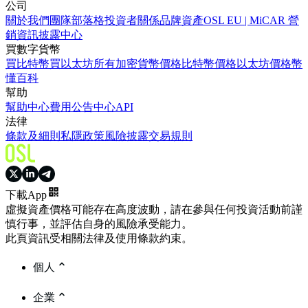
公司
關於我們
團隊
部落格
投資者關係
品牌資產
OSL EU | MiCAR 營
銷資訊披露中心
買數字貨幣
買比特幣
買以太坊
所有加密貨幣價格
比特幣價格
以太坊價格
幣
懂百科
幫助
幫助中心
費用
公告中心
API
法律
條款及細則
私隱政策
風險披露
交易規則
下載App
虛擬資產價格可能存在高度波動，請在參與任何投資活動前謹
慎行事，並評估自身的風險承受能力。
此頁資訊受相關法律及使用條款約束。
個人
企業