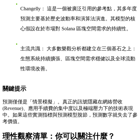
Changelly：
這是一個被廣泛引用的參考點，其多年度
預測主要基於歷史波動率和
演算法演進
。其模型的核
心假設在於市場對 Solana 區塊空間需求的持續性。
主流共識：
大多數樂觀分析都建立在三個基石之上：
生態系統持續擴張
、
區塊空間需求穩健
以及
全球流動
性環境改善
。
關鍵提示
預測僅僅是「情景模擬」。真正的訊號隱藏在
網絡營收
(Revenue)
、
應用手續費的集中度
以及
極端壓力下的技術表現
中。如果這些實測指標與預測模型脫節，預測數字就失去了參
考價值。
理性觀察清單：你可以關注什麼？