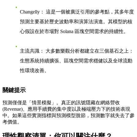
Changelly：
這是一個被廣泛引用的參考點，其多年度
預測主要基於歷史波動率和
演算法演進
。其模型的核
心假設在於市場對 Solana 區塊空間需求的持續性。
主流共識：
大多數樂觀分析都建立在三個基石之上：
生態系統持續擴張
、
區塊空間需求穩健
以及
全球流動
性環境改善
。
關鍵提示
預測僅僅是「情景模擬」。真正的訊號隱藏在
網絡營收
(Revenue)
、
應用手續費的集中度
以及
極端壓力下的技術表現
中。如果這些實測指標與預測模型脫節，預測數字就失去了參
考價值。
理性觀察清單：你可以關注什麼？