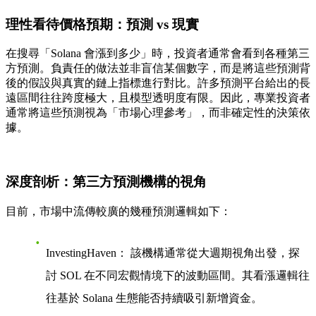
理性看待價格預期：預測 vs 現實
在搜尋「Solana 會漲到多少」時，投資者通常會看到各種第三
方預測。負責任的做法並非盲信某個數字，而是將這些預測背
後的
假設
與真實的
鏈上指標
進行對比。許多預測平台給出的長
遠區間往往跨度極大，且模型透明度有限。因此，專業投資者
通常將這些預測視為「市場心理參考」，而非確定性的決策依
據。
深度剖析：第三方預測機構的視角
目前，市場中流傳較廣的幾種預測邏輯如下：
InvestingHaven：
該機構通常從大週期視角出發，探
討 SOL 在不同
宏觀情境
下的波動區間。其看漲邏輯往
往基於 Solana 生態能否持續吸引新增資金。