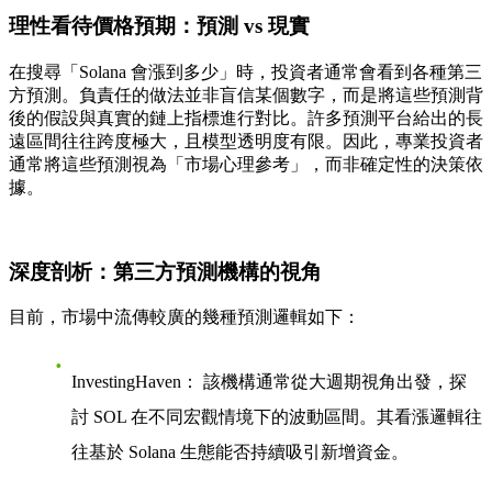
理性看待價格預期：預測 vs 現實
在搜尋「Solana 會漲到多少」時，投資者通常會看到各種第三
方預測。負責任的做法並非盲信某個數字，而是將這些預測背
後的
假設
與真實的
鏈上指標
進行對比。許多預測平台給出的長
遠區間往往跨度極大，且模型透明度有限。因此，專業投資者
通常將這些預測視為「市場心理參考」，而非確定性的決策依
據。
深度剖析：第三方預測機構的視角
目前，市場中流傳較廣的幾種預測邏輯如下：
InvestingHaven：
該機構通常從大週期視角出發，探
討 SOL 在不同
宏觀情境
下的波動區間。其看漲邏輯往
往基於 Solana 生態能否持續吸引新增資金。