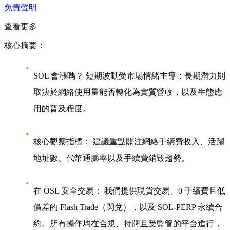
免責聲明
查看更多
核心摘要：
SOL 會漲嗎？
短期波動受市場情緒主導；長期潛力則
取決於網絡使用量能否轉化為實質營收，以及生態應
用的普及程度。
核心觀察指標：
建議重點關注網絡
手續費收入
、
活躍
地址數
、
代幣通膨率
以及
手續費銷毀趨勢
。
在 OSL 安全交易：
我們提供現貨交易、0 手續費且低
價差的
Flash Trade（閃兌）
，以及
SOL-PERP 永續合
約
。所有操作均在合規、持牌且受監管的平台進行，