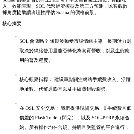
入、效能表現、SOL 代幣經濟模型及第三方預測，以客觀數
據角度協助讀者理性評估 Solana 的價格前景。
核心摘要：
SOL 會漲嗎？
短期波動受市場情緒主導；長期潛力則
取決於網絡使用量能否轉化為實質營收，以及生態應
用的普及程度。
核心觀察指標：
建議重點關注網絡
手續費收入
、
活躍
地址數
、
代幣通膨率
以及
手續費銷毀趨勢
。
在 OSL 安全交易：
我們提供現貨交易、0 手續費且低
價差的
Flash Trade（閃兌）
，以及
SOL-PERP 永續合
約
。所有操作均在合規、持牌且受監管的平台進行，