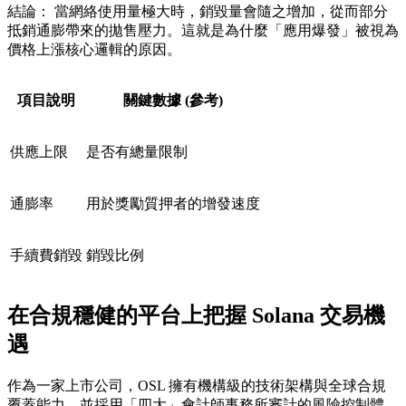
結論：
當網絡使用量極大時，銷毀量會隨之增加，從而部分
抵銷通膨帶來的拋售壓力。這就是為什麼「應用爆發」被視為
價格上漲核心邏輯的原因。
項目說明
關鍵數據 (參考)
供應上限
是否有總量限制
通膨率
用於獎勵質押者的增發速度
手續費銷毀
銷毀比例
在合規穩健的平台上把握 Solana 交易機
遇
作為一家上市公司，
OSL
擁有機構級的技術架構與全球合規
覆蓋能力，並採用「四大」會計師事務所審計的風險控制體