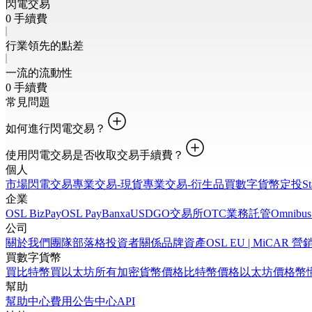
閃電交易
0 手續費
行業領先的點差
一流的流動性
0 手續費
常見問題
如何進行閃電交易？
使用閃電交易是否收取交易手續費？
個人
市場
閃電交易
專業交易-現貨
專業交易-衍生品
買數字貨幣
定投
S
企業
OSL BizPay
OSL Pay
Banxa
USDGO
交易所
OTC業務
託管
Omnibus
公司
關於我們
團隊
部落格
投資者關係
品牌資產
OSL EU | MiCA
買數字貨幣
買比特幣
買以太坊
所有加密貨幣價格
比特幣價格
以太坊價格
幣
幫助
幫助中心
費用
公告中心
API