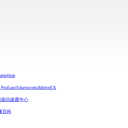
tableHub
 Pro
Earn
Tokenworks
MirrorEX
R 營銷資訊披露中心
懂百科