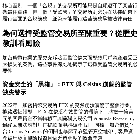
核心區別
：一個「合規」的交易所可能只是自願遵守了某些行
業最佳實踐，但一個「受監管」的交易所則必須在法律約束下
履行全面的合規義務，並為未能履行這些義務承擔法律責任。
為何選擇受監管交易所至關重要？從歷史
教訓看風險
加密貨幣行業的歷史充斥著因監管缺失而導致用戶資產遭受巨
大損失的案例。這些事件深刻地揭示了選擇受監管交易所的必
要性。
資金安全的「黑箱」：FTX 與 Celsius 崩盤的監管
缺失警示
2022年，加密貨幣交易所 FTX 的突然崩潰震驚了整個行業。
據路透社報導，FTX 在缺乏有效監管的環境下，將數十億美
元的客戶資金不當轉移至其關聯交易公司 Alameda Research，
最終因無法應對用戶提款而申請破產 [2]。同樣，加密借貸平
台 Celsius Network 的倒閉也暴露了在監管真空地帶，客戶資
產被用於高風險投資且缺乏透明度的致命問題。