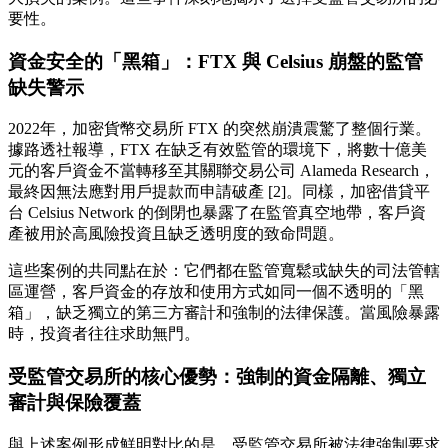
要性。
資金安全的「黑箱」：FTX 與 Celsius 崩盤的監管
缺失警示
2022年，加密貨幣交易所 FTX 的突然崩潰震驚了整個行業。
據路透社報導，FTX 在缺乏有效監管的環境下，將數十億美
元的客戶資金不當轉移至其關聯交易公司 Alameda Research，
最終因無法應對用戶提款而申請破產 [2]。同樣，加密借貸平
台 Celsius Network 的倒閉也暴露了在監管真空地帶，客戶資
產被用於高風險投資且缺乏透明度的致命問題。
這些案例的共同點在於：它們都在監管寬鬆或缺失的司法管轄
區運營，客戶資金的存放和使用方式如同一個不透明的「黑
箱」，缺乏獨立的第三方審計和強制的法律保護。當風險暴露
時，投資者往往求助無門。
受監管交易所的核心優勢：強制的資金隔離、獨立
審計與保險覆蓋
與上述案例形成鮮明對比的是，受監管交易所被法律強制要求