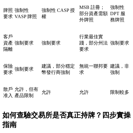
MSB 註冊；
強制性
牌照
強制性
強制性 CASP 授
部分資產需額
DPT 服
要求
VASP 牌照
權
外牌照
務牌照
客戶
行業最佳實
資產
強制要求
強制要求
踐，部分州法
強制要求
隔離
要求
保險
建議，部分穩定
無統一聯邦要
建議，非
強制要求
要求
幣發行商強制
求
強制
散戶
允許，但有
允許
允許
限制較多
准入
產品限制
如何查驗交易所是否真正持牌？四步實操
指南