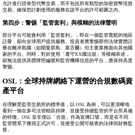
允許進行證券型代幣交易，而不包括所有類型的加密貨幣現貨
交易。確保您計劃使用的服務在該平台的許可範圍之內。
第四步：警惕「監管套利」與模糊的法律聲明
部分平台可能會利用「監管套利」，即在一個監管寬鬆的地區
註冊，卻向全球用戶提供服務。投資者應警惕那些法律實體註
冊在離岸島國（如開曼群島、塞舌爾）但主要業務面向其他國
家的平台。同時，對於使用「遵守XX國法規」等模糊表述，
卻無法提供具體牌照編號和監管機構信息的平台，應保持高度
警惕。
OSL：全球持牌網絡下運營的合規數碼資
產平台
在理解受監管交易所的標準後，以 OSL 為例，可以更清晰地
看到一個在
多司法管轄區持牌、並接受持續監管
的平台所具備
的特徵。OSL 並非僅以「合規」作為宣傳口號，而是在不同
監管體系下獲得正式許可，並接受公開可核查的法律與財務監
督。