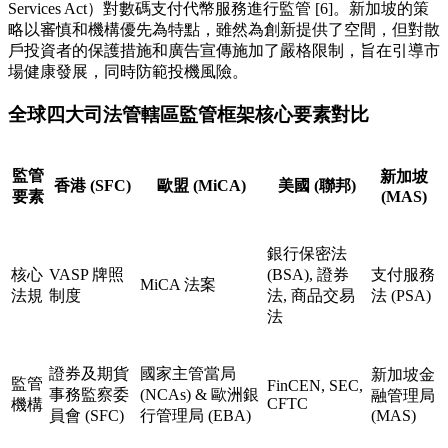
Services Act）對數碼支付代幣服務進行監管 [6]。新加坡的策
略以審慎和機構優先為特點，雖然為創新提供了空間，但對散
戶投資者的保護措施和廣告宣傳施加了嚴格限制，旨在引導市
場健康發展，同時防範投機風險。
全球四大司法管轄區監管框架核心要素對比
監管
新加坡
香港 (SFC)
歐盟 (MiCA)
美國 (聯邦)
要素
(MAS)
銀行保密法
核心
VASP 牌照
(BSA), 證券
支付服務
MiCA 法案
法規
制度
法, 商品交易
法 (PSA)
法
證券及期貨
國家主管當局
新加坡金
監管
FinCEN, SEC,
事務監察委
(NCAs) & 歐洲銀
融管理局
CFTC
機構
員會 (SFC)
行管理局 (EBA)
(MAS)