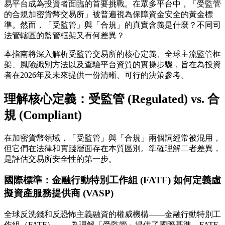
易平台成為投資者面臨的首要挑戰。在眾多平台中，「受監管
的合規加密貨幣交易所」被普遍視為保障資金安全的黃金標
準。然而，「受監管」與「合規」的真實含義是什麼？不同司
法管轄區的監管框架又有何差異？
本指南將深入解析受監管交易所的核心定義、全球主流監管框
架、風險識別方法以及查驗平台資質的實操步驟，旨在為投資
者在2026年及未來提供一份清晰、可行的決策參考。
理解核心定義：受監管 (Regulated) vs. 合
規 (Compliant)
在加密貨幣領域，「受監管」與「合規」兩個詞經常被混用，
但它們在法律和實踐層面存在本質區別。準確理解二者差異，
是評估交易所安全性的第一步。
國際標準：金融行動特別工作組 (FATF) 如何定義虛
擬資產服務提供商 (VASP)
全球反洗錢和反恐怖主義融資的權威機構——金融行動特別工
作組（FATF）——為理解「受監管」提供了國際基準。FATF