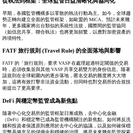
從執法到框架：全球監管日益清晰化與協同化
早期，各國監管機構多以零散的執法行動為主。如今，全球趨
勢正轉向建立全面的監管框架，如歐盟的 MiCA。預計未來幾
年，更多國家將出台類似的系統性法規，國際間的監管協同
（如信息共享、聯合執法）也將更加頻繁，以應對加密資產的
跨境特性。
FATF 旅行規則 (Travel Rule) 的全面落地與影響
FATF 的「旅行規則」要求 VASP 在處理超過特定閾值的交易
時，必須收集並與其他 VASP 共享交易雙方的身份信息。隨著
該規則在全球範圍內的逐步落地，匿名交易的難度將大大增
加，這將有效打擊非法資金流動，但同時也對交易所的合規技
術提出了更高要求。
DeFi 與穩定幣監管成為新焦點
隨著中心化交易所的監管框架日漸成熟，去中心化金融
（DeFi）和穩定幣已成為監管機構關注的新焦點。如何將反洗
錢和投資者保護原則應用於去中心化的協議，以及如何確保穩
定幣具備充足的儲備金和穩健的治理，將是未來幾年監管探索