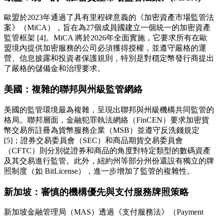
歐盟於2023年通過了具有里程碑意義的《加密資產市場監管法
案》（MiCA），旨在為27個成員國建立一個統一的加密資產
監管框架 [4]。MiCA 將於2026年全面實施，它要求所有在歐
盟境內提供加密服務的公司必須獲得授權，並遵守嚴格的運
營、信息披露和投資者保護規則，特別是對穩定幣發行商提出
了嚴格的儲備金和治理要求。
美國：複雜的聯邦與州級監管網絡
美國的監管環境最為複雜，呈現出聯邦與州級機構共同監管的
格局。聯邦層面，金融犯罪執法網絡（FinCEN）要求加密貨
幣交易所註冊為貨幣服務企業（MSB）並遵守反洗錢規定
[5]；證券交易委員會（SEC）和商品期貨交易委員會
（CFTC）則分別從證券和商品的角度對特定類型的數碼資產
及其交易進行監管。此外，紐約州等部分州份還設有獨立的牌
照制度（如 BitLicense），進一步增加了監管的複雜性。
新加坡：審慎的機構優先與支付服務牌照策略
新加坡金融管理局（MAS）透過《支付服務法》（Payment