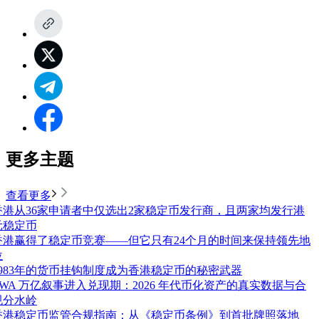
更多主题
查看更多
香港从36家申请者中仅选出2家稳定币发行商，且两家均发行港
元稳定币
香港赢得了稳定币竞赛——但它只有24个月的时间来保持领先地
位
1983年的货币挂钩制度成为香港稳定币的秘密武器
RWA 万亿叙事进入兑现期：2026 年代币化资产的真实数据与合
规分水岭
香港稳定币监管合规指南：从《稳定币条例》到首批牌照落地