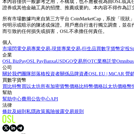
本內容僅供一般參考之用，不構成，也不應被視為由OSL或
證券或其他金融工具的招攬、推薦或要約。本內容不得作為訂
所有市場數據均來自第三方平台 CoinMarketCap，系
何明示或暗示的陳述或保證。用戶應自行進行獨立調查，並在
而引致的任何損失或損害，OSL不承擔任何責任。
個人
市場
閃電交易
專業交易-現貨
專業交易-衍生品
買數字貨幣
定投
S
企業
OSL BizPay
OSL Pay
Banxa
USDGO
交易所
OTC業務
託管
Omnibus
公司
關於我們
團隊
部落格
投資者關係
品牌資產
OSL EU | MiCA
買數字貨幣
買比特幣
買以太坊
所有加密貨幣價格
比特幣價格
以太坊價格
幣
幫助
幫助中心
費用
公告中心
API
法律
條款及細則
私隱政策
風險披露
交易規則