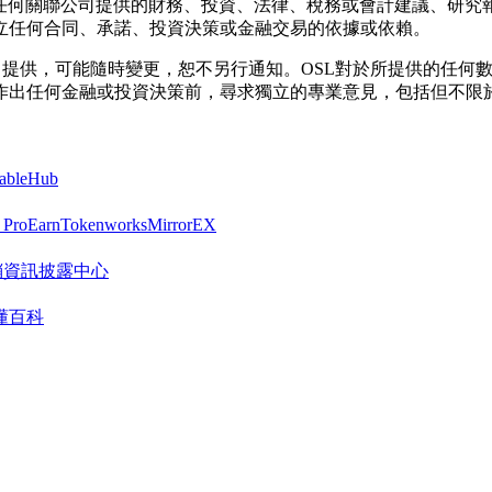
其任何關聯公司提供的財務、投資、法律、稅務或會計建議、研究
立任何合同、承諾、投資決策或金融交易的依據或依賴。
按「現狀」提供，可能隨時變更，恕不另行通知。OSL對於所提供的
作出任何金融或投資決策前，尋求獨立的專業意見，包括但不限
tableHub
 Pro
Earn
Tokenworks
MirrorEX
R 營銷資訊披露中心
懂百科