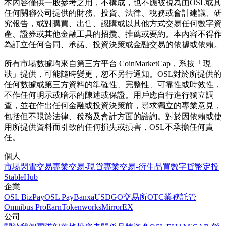
本內容僅供一般參考之用，不構成，也不應被視為由OSL或其
任何關聯公司提供的財務、投資、法律、稅務或會計建議、研
究報告，或對購買、出售、認購或以其他方式交易任何數字資
產、證券或其他金融工具的招攬、推薦或要約。本內容不得作
為訂立任何合同、承諾、投資決策或金融交易的依據或依賴。
所有市場數據均來自第三方平台 CoinMarketCap，系按「現
狀」提供，可能隨時變更，恕不另行通知。OSL對於所提供的
任何數據或第三方資料的準確性、完整性、可靠性或時效性，
不作任何明示或暗示的陳述或保證。用戶應自行進行獨立調
查，並在作出任何金融或投資決策前，尋求獨立的專業意見，
包括但不限於法律、稅務及會計方面的諮詢。對於因依賴或使
用所提供資料而引致的任何損失或損害，OSL不承擔任何責
任。
個人
市場
閃電交易
專業交易-現貨
專業交易-衍生品
買數字貨幣
定投
StableHub
企業
OSL BizPay
OSL Pay
Banxa
USDGO
交易所
OTC業務
託管
Omnibus Pro
Earn
Tokenworks
MirrorEX
公司