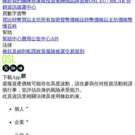
關於我們
團隊
部落格
投資者關係
品牌資產
OSL EU | MiCAR 營
銷資訊披露中心
買數字貨幣
買比特幣
買以太坊
所有加密貨幣價格
比特幣價格
以太坊價格
幣
懂百科
幫助
幫助中心
費用
公告中心
API
法律
條款及細則
私隱政策
風險披露
交易規則
下載App
虛擬資產價格可能存在高度波動，請在參與任何投資活動前謹
慎行事，並評估自身的風險承受能力。
此頁資訊受相關法律及使用條款約束。
個人
企業