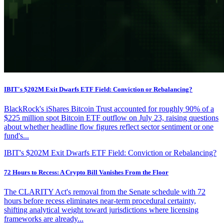
IBIT's $202M Exit Dwarfs ETF Field: Conviction or Rebalancing?
BlackRock's iShares Bitcoin Trust accounted for roughly 90% of a
$225 million spot Bitcoin ETF outflow on July 23, raising questions
about whether headline flow figures reflect sector sentiment or one
fund's...
IBIT's $202M Exit Dwarfs ETF Field: Conviction or Rebalancing?
72 Hours to Recess: A Crypto Bill Vanishes From the Floor
The CLARITY Act's removal from the Senate schedule with 72
hours before recess eliminates near-term procedural certainty,
shifting analytical weight toward jurisdictions where licensing
frameworks are already...