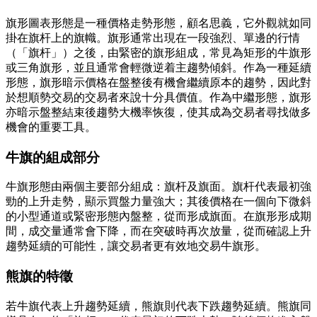
旗形圖表形態是一種價格走勢形態，顧名思義，它外觀就如同
掛在旗杆上的旗幟。旗形通常出現在一段強烈、單邊的行情
（「旗杆」）之後，由緊密的旗形組成，常見為矩形的牛旗形
或三角旗形，並且通常會輕微逆着主趨勢傾斜。作為一種延續
形態，旗形暗示價格在盤整後有機會繼續原本的趨勢，因此對
於想順勢交易的交易者來說十分具價值。作為中繼形態，旗形
亦暗示盤整結束後趨勢大機率恢復，使其成為交易者尋找做多
機會的重要工具。
牛旗的組成部分
牛旗形態由兩個主要部分組成：旗杆及旗面。旗杆代表最初強
勁的上升走勢，顯示買盤力量強大；其後價格在一個向下微斜
的小型通道或緊密形態內盤整，從而形成旗面。在旗形形成期
間，成交量通常會下降，而在突破時再次放量，從而確認上升
趨勢延續的可能性，讓交易者更有效地交易牛旗形。
熊旗的特徵
若牛旗代表上升趨勢延續，熊旗則代表下跌趨勢延續。熊旗同