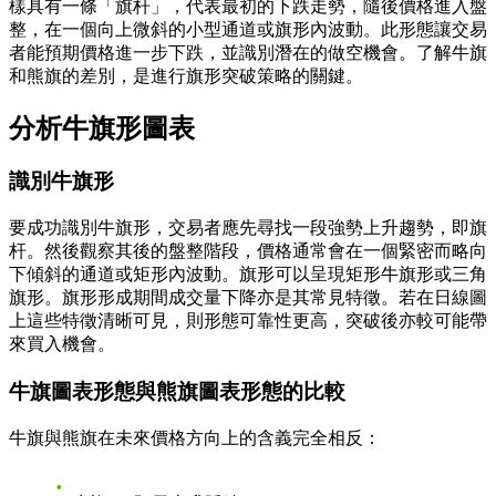
樣具有一條「旗杆」，代表最初的下跌走勢，隨後價格進入盤
整，在一個向上微斜的小型通道或旗形內波動。此形態讓交易
者能預期價格進一步下跌，並識別潛在的做空機會。了解牛旗
和熊旗的差別，是進行旗形突破策略的關鍵。
分析牛旗形圖表
識別牛旗形
要成功識別牛旗形，交易者應先尋找一段強勢上升趨勢，即旗
杆。然後觀察其後的盤整階段，價格通常會在一個緊密而略向
下傾斜的通道或矩形內波動。旗形可以呈現矩形牛旗形或三角
旗形。旗形形成期間成交量下降亦是其常見特徵。若在日線圖
上這些特徵清晰可見，則形態可靠性更高，突破後亦較可能帶
來買入機會。
牛旗圖表形態與熊旗圖表形態的比較
牛旗與熊旗在未來價格方向上的含義完全相反：