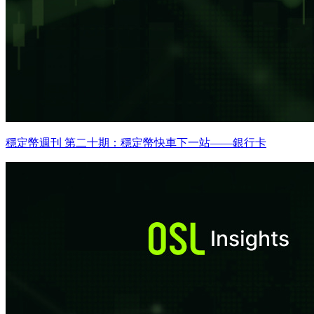
穩定幣週刊 第二十期：穩定幣快車下一站——銀行卡