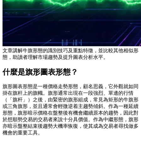
文章講解牛旗形態的識別技巧及重點特徵，並比較其他相似形
態，助讀者理解市場趨勢及提升圖表分析水平。
什麼是旗形圖表形態？
旗形圖表形態是一種價格走勢形態，顧名思義，它外觀就如同
掛在旗杆上的旗幟。旗形通常出現在一段強烈、單邊的行情
（「旗杆」）之後，由緊密的旗形組成，常見為矩形的牛旗形
或三角旗形，並且通常會輕微逆着主趨勢傾斜。作為一種延續
形態，旗形暗示價格在盤整後有機會繼續原本的趨勢，因此對
於想順勢交易的交易者來說十分具價值。作為中繼形態，旗形
亦暗示盤整結束後趨勢大機率恢復，使其成為交易者尋找做多
機會的重要工具。