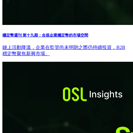
穩定幣週刊 第十九期：合規企業穩定幣的市場空間
鏈上活動降溫，企業在監管尚未明朗之際仍持續投資，B2B
穩定幣聚焦新興市場。