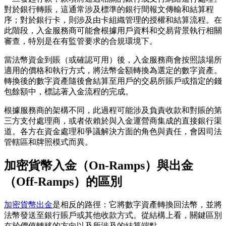
對於銀行轉賬，這通常涉及標準的銀行間報文傳輸和結算程
序；對於銀行卡，則涉及由卡組織管理的授權和結算流程。在
此階段，入金服務商可能會根據用戶資料和交易背景執行相關
審查，特別是在有監管要求的合規環境下。
當法幣資金到賬（或確認可用）後，入金服務商會按照該場所
適用的價格和執行方式，將法幣金額轉換為選定的數字資產。
轉換後的數字資產隨後會結算至用戶的交易所賬戶或指定的錢
包餘額中，標誌著入金流程的完成。
根據服務商的架構不同，此過程可能涉及負責收款和對賬的第
三方支付處理商，或者依賴於與入金運營商集成的直接銀行渠
道。各方在資金處理和爭議解決方面的角色與責任，會因司法
管轄區和牌照模式而異。
加密貨幣入金（On-Ramps）與出金
（Off-Ramps）的區別
加密貨幣出金
是相反的路徑：它將數字資產轉換回法幣，並將
法幣發送至銀行賬戶或其他收款方式。從結構上看，關鍵區別
在於價值轉移的方向以及所涉及的結算端點。