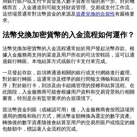
用銀行賬戶或支付卡資金進入數字資產市場的第一步。對於機
構而言，入金通道則可能支持財資管理、交易或支付工作流，
這些場景通常對法幣資金的來源及
資產兌換的合規性
有嚴格要
求。
法幣兌換加密貨幣的入金流程如何運作？
法幣兌換加密貨幣的入金流程通常始於用戶發起法幣存款。根
據入金服務商支持的渠道及用戶所在的司法管轄區，這可以通
過銀行轉賬、本地結算方式或銀行卡支付來完成。
一旦發起存款，款項將通過相關的銀行或支付網絡進行處理。
對於銀行轉賬，這通常涉及標準的銀行間報文傳輸和結算程
序；對於銀行卡，則涉及由卡組織管理的授權和結算流程。在
此階段，入金服務商可能會根據用戶資料和交易背景執行相關
審查，特別是在有監管要求的合規環境下。
當法幣資金到賬（或確認可用）後，入金服務商會按照該場所
適用的價格和執行方式，將法幣金額轉換為選定的數字資產。
轉換後的數字資產隨後會結算至用戶的交易所賬戶或指定的錢
包餘額中，標誌著入金流程的完成。