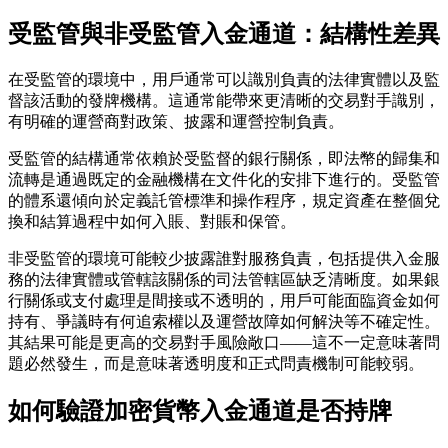
受監管與非受監管入金通道：結構性差異
在受監管的環境中，用戶通常可以識別負責的法律實體以及監
督該活動的發牌機構。這通常能帶來更清晰的交易對手識別，
有明確的運營商對政策、披露和運營控制負責。
受監管的結構通常依賴於受監督的銀行關係，即法幣的歸集和
流轉是通過既定的金融機構在文件化的安排下進行的。受監管
的體系還傾向於定義託管標準和操作程序，規定資產在整個兌
換和結算過程中如何入賬、對賬和保管。
非受監管的環境可能較少披露誰對服務負責，包括提供入金服
務的法律實體或管轄該關係的司法管轄區缺乏清晰度。如果銀
行關係或支付處理是間接或不透明的，用戶可能面臨資金如何
持有、爭議時有何追索權以及運營故障如何解決等不確定性。
其結果可能是更高的交易對手風險敞口——這不一定意味著問
題必然發生，而是意味著透明度和正式問責機制可能較弱。
如何驗證加密貨幣入金通道是否持牌