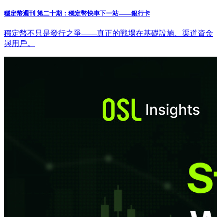
穩定幣週刊 第二十期：穩定幣快車下一站——銀行卡
穩定幣不只是發行之爭——真正的戰場在基礎設施、渠道資金
與用戶。