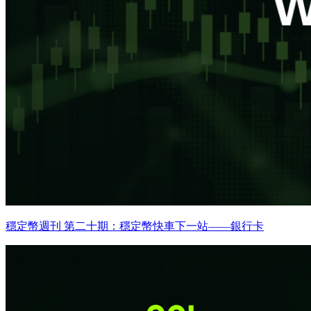
穩定幣週刊 第二十期：穩定幣快車下一站——銀行卡