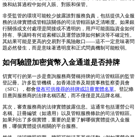
換和結算過程中如何入賬、對賬和保管。
非受監管的環境可能較少披露誰對服務負責，包括提供入金服
務的法律實體或管轄該關係的司法管轄區缺乏清晰度。如果銀
行關係或支付處理是間接或不透明的，用戶可能面臨資金如何
持有、爭議時有何追索權以及運營故障如何解決等不確定性。
其結果可能是更高的交易對手風險敞口——這不一定意味著問
題必然發生，而是意味著透明度和正式問責機制可能較弱。
如何驗證加密貨幣入金通道是否持牌
切實可行的第一步是查詢服務商聲稱持牌的司法管轄區的監管
登記冊。許多監管機構，如香港證券及期貨事務監察委員會
（SFC），都會
發布可供搜尋的持牌或註冊實體名單
。登記條
目應與服務商的法律名稱匹配，而不僅僅是其品牌名稱。
其次，審查服務商的法律實體披露信息。這通常包括運營公司
名稱、註冊編號（如適用）以及管轄服務條款的司法管轄區。
如果列出了多個實體，重要的是要了解哪個實體提供入金服
務，哪個實體提供相關的平台服務。