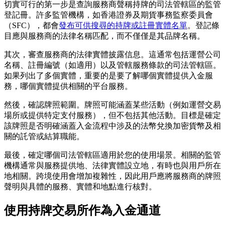
切實可行的第一步是查詢服務商聲稱持牌的司法管轄區的監管
登記冊。許多監管機構，如香港證券及期貨事務監察委員會
（SFC），都會
發布可供搜尋的持牌或註冊實體名單
。登記條
目應與服務商的法律名稱匹配，而不僅僅是其品牌名稱。
其次，審查服務商的法律實體披露信息。這通常包括運營公司
名稱、註冊編號（如適用）以及管轄服務條款的司法管轄區。
如果列出了多個實體，重要的是要了解哪個實體提供入金服
務，哪個實體提供相關的平台服務。
然後，確認牌照範圍。牌照可能涵蓋某些活動（例如運營交易
場所或提供特定支付服務），但不包括其他活動。目標是確定
該牌照是否明確涵蓋入金流程中涉及的法幣兌換加密貨幣及相
關的託管或結算職能。
最後，確定哪個司法管轄區適用於您的使用場景。相關的監管
機構通常與服務提供地、法律實體設立地，有時也與用戶所在
地相關。跨境使用會增加複雜性，因此用戶應將服務商的牌照
聲明與具體的服務、實體和地點進行核對。
使用持牌交易所作為入金通道