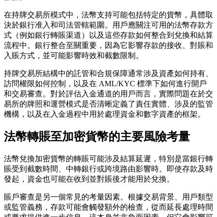
在持牌交易所模式中，法幣支持可能包括特定的貨幣，具體取
決於銀行准入和司法管轄範圍。用戶應關注可用的法幣存款方
式（例如銀行轉賬渠道）以及這些存款如何整合到兌換和結算
流程中。銀行整合至關重要，因為它影響存款的接收、對賬和
入賬方式，並可能影響時效和截數限制。
持牌交易所結構中的託管和合規保障通常涉及資產如何持有、
訪問權限如何控制，以及在 AML/KYC 標準下如何進行開戶
和交易審查。對於評估入金通道的用戶而言，實際問題在於交
易所的牌照和運營模式是否清晰定義了責任實體、涉及的監管
機構，以及在入金過程中用於處理資金和數字資產的框架。
法幣轉賬至加密貨幣的主要風險考量
法幣兌換加密貨幣的轉賬可能涉及結算延遲，特別是當銀行轉
賬受到截數時間、中轉銀行或跨境路由影響時。即使存款及時
發起，資金也可能在收到並對賬後才能用於兌換。
賬戶審查是另一個常見的考量因素。根據交易背景、用戶類型
或監管義務，存款可能會觸發額外的檢查，從而延長處理時間