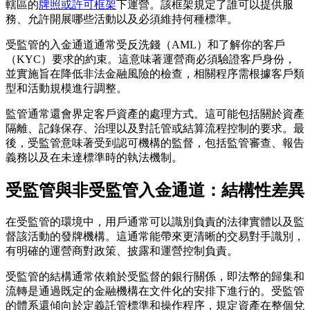
轄區的
牌照或許可框架
下運營。該框架規定了誰可以提供服
務、允許開展哪些活動以及必須維持何種標準。
受監管的入金通道通常受反洗錢（AML）和了解你的客戶
（KYC）要求的約束。這意味著運營商必須驗證客戶身份，
並實施旨在降低非法金融風險的檢查，相關程序需根據客戶類
型和活動規模進行調整。
監管通常還會界定客戶資產的處理方式。這可能包括關於資產
隔離、記錄保存、治理以及對託管或結算流程控制的要求。最
後，受監管意味著受到認可機構的監督，包括監管審查、報告
義務以及在未達標準時的執法機制。
受監管與非受監管入金通道：結構性差異
在受監管的環境中，用戶通常可以識別負責的法律實體以及監
督該活動的發牌機構。這通常能帶來更清晰的交易對手識別，
有明確的運營商對政策、披露和運營控制負責。
受監管的結構通常依賴於受監督的銀行關係，即法幣的歸集和
流轉是通過既定的金融機構在文件化的安排下進行的。受監管
的體系還傾向於定義託管標準和操作程序，規定資產在整個兌