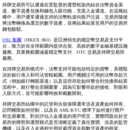
持牌交易所可以通過在受監督的運營框架內結合法幣資金渠
道、數字資產兌換和錢包入賬功能，充當入金通道。在這種結
構中，用戶通常通過支持的法幣軌道向賬戶注資，交易所隨後
將法幣轉換為選定的數字資產，並將結果結算至用戶的交易所
錢包餘額。
OSL 集團
（HKEX: 863）是亞洲領先的穩定幣交易及支付平
台，致力於在全球範圍內提供合規、高效的數字金融基礎設施
服務。其業務範圍涵蓋穩定幣支付、OTC 交易及持牌交易所
服務。
在持牌交易所模式中，法幣支持可能包括特定的貨幣，具體取
決於銀行准入和司法管轄範圍。用戶應關注可用的法幣存款方
式（例如銀行轉賬渠道）以及這些存款如何整合到兌換和結算
流程中。銀行整合至關重要，因為它影響存款的接收、對賬和
入賬方式，並可能影響時效和截數限制。
持牌交易所結構中的託管和合規保障通常涉及資產如何持有、
訪問權限如何控制，以及在 AML/KYC 標準下如何進行開戶
和交易審查。對於評估入金通道的用戶而言，實際問題在於交
易所的牌照和運營模式是否清晰定義了責任實體、涉及的監管
機構，以及在入金過程中用於處理資金和數字資產的框架。