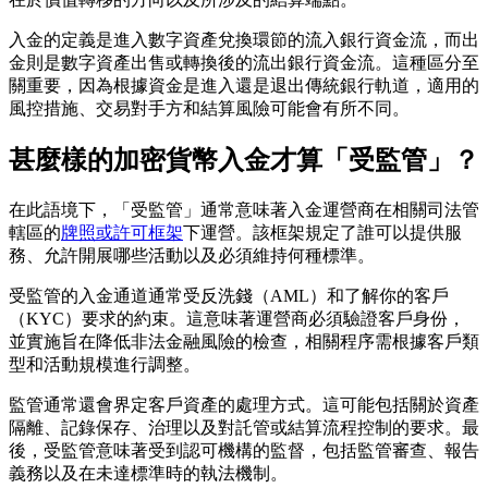
入金的定義是進入數字資產兌換環節的流入銀行資金流，而出
金則是數字資產出售或轉換後的流出銀行資金流。這種區分至
關重要，因為根據資金是進入還是退出傳統銀行軌道，適用的
風控措施、交易對手方和結算風險可能會有所不同。
甚麼樣的加密貨幣入金才算「受監管」？
在此語境下，「受監管」通常意味著入金運營商在相關司法管
轄區的
牌照或許可框架
下運營。該框架規定了誰可以提供服
務、允許開展哪些活動以及必須維持何種標準。
受監管的入金通道通常受反洗錢（AML）和了解你的客戶
（KYC）要求的約束。這意味著運營商必須驗證客戶身份，
並實施旨在降低非法金融風險的檢查，相關程序需根據客戶類
型和活動規模進行調整。
監管通常還會界定客戶資產的處理方式。這可能包括關於資產
隔離、記錄保存、治理以及對託管或結算流程控制的要求。最
後，受監管意味著受到認可機構的監督，包括監管審查、報告
義務以及在未達標準時的執法機制。