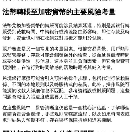
法幣轉賬至加密貨幣的主要風險考量
法幣兌換加密貨幣的轉賬可能涉及結算延遲，特別是當銀行轉
賬受到截數時間、中轉銀行或跨境路由影響時。即使存款及時
發起，資金也可能在收到並對賬後才能用於兌換。
賬戶審查是另一個常見的考量因素。根據交易背景、用戶類型
或監管義務，存款可能會觸發額外的檢查，從而延長處理時間
或要求提供進一步信息。這本身並非負面因素，但它會影響可
預測性，在進行對時間敏感的活動時應將其納入考量。
跨境銀行摩擦可能會引入額外的操作步驟，包括代理行依賴關
係、不同的本地規則以及轉賬格式的差異。此外，操作風險可
能源於收款人詳細信息不匹配、參考號錯誤或對賬問題，這些
問題會減慢入賬速度或需要人工干預。
在這些風險中，監管清晰度仍然是一個核心評估點：了解哪個
實體負責資金處理，哪些規則管轄該流程，以及如果時間表或
處理結果與預期不符，存在哪些保障措施和追索機制。