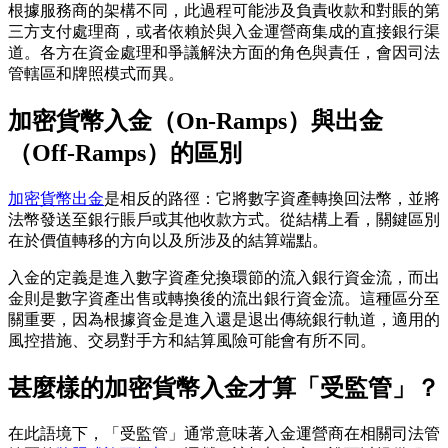
根據服務商的架構不同，此過程可能涉及負責收款和對賬的第
三方支付處理商，或者依賴於與入金運營商集成的直接銀行渠
道。各方在資金處理和爭議解決方面的角色與責任，會因司法
管轄區和牌照模式而異。
加密貨幣入金（On-Ramps）與出金
（Off-Ramps）的區別
加密貨幣出金
是相反的路徑：它將數字資產轉換回法幣，並將
法幣發送至銀行賬戶或其他收款方式。從結構上看，關鍵區別
在於價值轉移的方向以及所涉及的結算端點。
入金的定義是進入數字資產兌換環節的流入銀行資金流，而出
金則是數字資產出售或轉換後的流出銀行資金流。這種區分至
關重要，因為根據資金是進入還是退出傳統銀行軌道，適用的
風控措施、交易對手方和結算風險可能會有所不同。
甚麼樣的加密貨幣入金才算「受監管」？
在此語境下，「受監管」通常意味著入金運營商在相關司法管