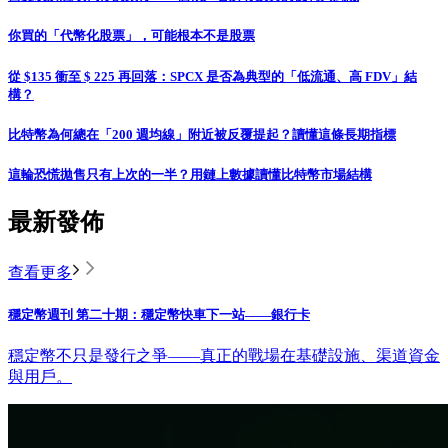
你買的「代幣化股票」，可能根本不是股票
從 $135 衝至 $ 225 再回落：SPCX 是否為典型的「低流通、高 FDV」結
構？
比特幣為何總在「200 週均線」附近被反覆提起？讀懂這條長期指標
這輪恐慌拋售只有上次的一半？用鏈上數據讀懂比特幣市場結構
最新發佈
查看更多
穩定幣週刊 第二十期：穩定幣快車下一站——銀行卡
穩定幣不只是發行之爭——真正的戰場在基礎設施、渠道資金
與用戶。