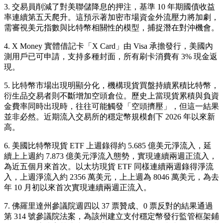
3. 交易員削減了對美聯儲降息的押注，基準 10 年期國債收益
率連續第五天爬升。這預示著加密市場資金外流壓力將加劇，
需審視美元指數與比特幣相關性的模型，捕捉潛在對沖機會。
4. X Money 實體借記卡「X Card」由 Visa 承擔發行，美國內
測用戶已可申請，支持多種封面，所有刷卡消費有 3% 現金返
現。
5. 比特幣市場出現明顯分化，機構現貨買盤持續累積比特幣，
衍生品交易者則不斷增加空頭倉位。歷史上當現貨累積與負資
金費率同時出現時，往往可能觸發「空頭擠壓」，但這一結果
並非必然。近期流入交易所的穩定幣規模創下 2026 年以來新
高。
6. 美國比特幣現貨 ETF 上週錄得約 5.685 億美元淨流入，延
續上上週約 7.873 億美元淨流入態勢，實現連續兩週正流入，
為近五個月來首次。以太坊現貨 ETF 同樣連續兩週錄得淨流
入，上週淨流入約 2356 萬美元，上上週為 8046 萬美元，為去
年 10 月初以來首次實現連續兩週正流入。
7. 佛羅里達州參議院週四以 37 票贊成、0 票反對的結果通過
第 314 號參議院法案，為該州建立支付穩定幣發行監管框架鋪