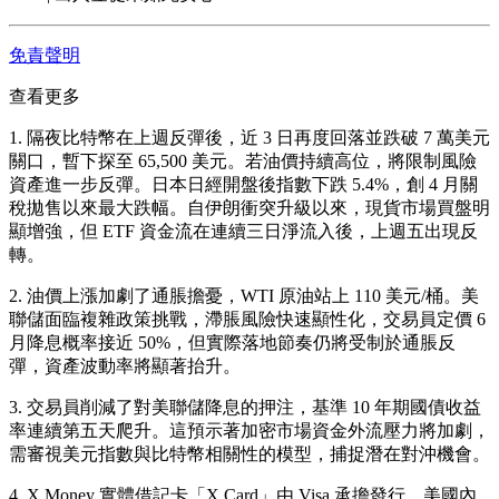
免責聲明
查看更多
1. 隔夜比特幣在上週反彈後，近 3 日再度回落並跌破 7 萬美元
關口，暫下探至 65,500 美元。若油價持續高位，將限制風險
資產進一步反彈。日本日經開盤後指數下跌 5.4%，創 4 月關
稅拋售以來最大跌幅。自伊朗衝突升級以來，現貨市場買盤明
顯增強，但 ETF 資金流在連續三日淨流入後，上週五出現反
轉。
2. 油價上漲加劇了通脹擔憂，WTI 原油站上 110 美元/桶。美
聯儲面臨複雜政策挑戰，滯脹風險快速顯性化，交易員定價 6
月降息概率接近 50%，但實際落地節奏仍將受制於通脹反
彈，資產波動率將顯著抬升。
3. 交易員削減了對美聯儲降息的押注，基準 10 年期國債收益
率連續第五天爬升。這預示著加密市場資金外流壓力將加劇，
需審視美元指數與比特幣相關性的模型，捕捉潛在對沖機會。
4. X Money 實體借記卡「X Card」由 Visa 承擔發行，美國內