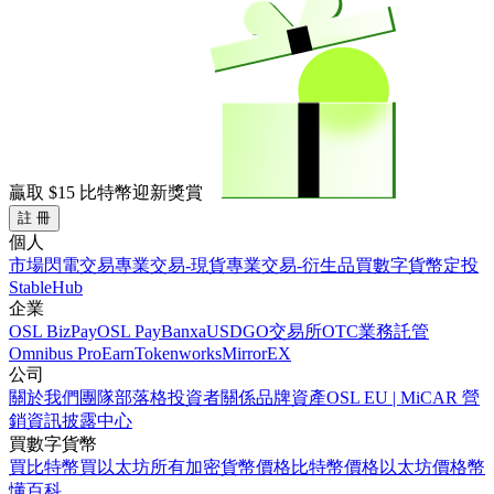
贏取
$15
比特幣迎新獎賞
註 冊
個人
市場
閃電交易
專業交易-現貨
專業交易-衍生品
買數字貨幣
定投
StableHub
企業
OSL BizPay
OSL Pay
Banxa
USDGO
交易所
OTC業務
託管
Omnibus Pro
Earn
Tokenworks
MirrorEX
公司
關於我們
團隊
部落格
投資者關係
品牌資產
OSL EU | MiCAR 營
銷資訊披露中心
買數字貨幣
買比特幣
買以太坊
所有加密貨幣價格
比特幣價格
以太坊價格
幣
懂百科