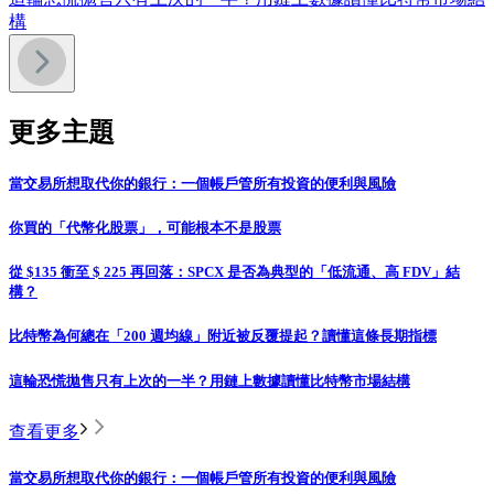
構
更多主題
當交易所想取代你的銀行：一個帳戶管所有投資的便利與風險
你買的「代幣化股票」，可能根本不是股票
從 $135 衝至 $ 225 再回落：SPCX 是否為典型的「低流通、高 FDV」結
構？
比特幣為何總在「200 週均線」附近被反覆提起？讀懂這條長期指標
這輪恐慌拋售只有上次的一半？用鏈上數據讀懂比特幣市場結構
查看更多
當交易所想取代你的銀行：一個帳戶管所有投資的便利與風險