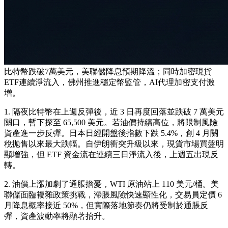
比特幣跌破7萬美元，美聯儲降息預期降溫；同時加密現貨
ETF連續淨流入，佛州推進穩定幣監管，AI代理加密支付激
增。
1. 隔夜比特幣在上週反彈後，近 3 日再度回落並跌破 7 萬美元
關口，暫下探至 65,500 美元。若油價持續高位，將限制風險
資產進一步反彈。日本日經開盤後指數下跌 5.4%，創 4 月關
稅拋售以來最大跌幅。自伊朗衝突升級以來，現貨市場買盤明
顯增強，但 ETF 資金流在連續三日淨流入後，上週五出現反
轉。
2. 油價上漲加劇了通脹擔憂，WTI 原油站上 110 美元/桶。美
聯儲面臨複雜政策挑戰，滯脹風險快速顯性化，交易員定價 6
月降息概率接近 50%，但實際落地節奏仍將受制於通脹反
彈，資產波動率將顯著抬升。