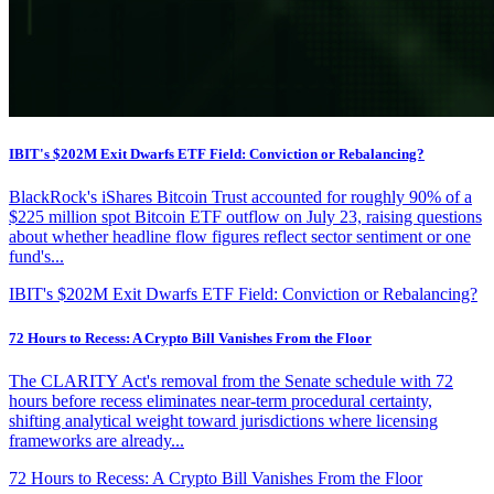
IBIT's $202M Exit Dwarfs ETF Field: Conviction or Rebalancing?
BlackRock's iShares Bitcoin Trust accounted for roughly 90% of a
$225 million spot Bitcoin ETF outflow on July 23, raising questions
about whether headline flow figures reflect sector sentiment or one
fund's...
IBIT's $202M Exit Dwarfs ETF Field: Conviction or Rebalancing?
72 Hours to Recess: A Crypto Bill Vanishes From the Floor
The CLARITY Act's removal from the Senate schedule with 72
hours before recess eliminates near-term procedural certainty,
shifting analytical weight toward jurisdictions where licensing
frameworks are already...
72 Hours to Recess: A Crypto Bill Vanishes From the Floor