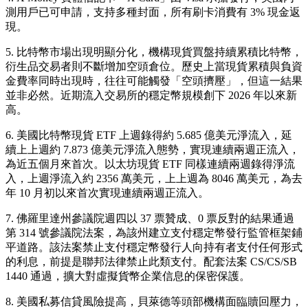
測用戶已可申請，支持多種封面，所有刷卡消費有 3% 現金返
現。
5. 比特幣市場出現明顯分化，機構現貨買盤持續累積比特幣，
衍生品交易者則不斷增加空頭倉位。歷史上當現貨累積與負資
金費率同時出現時，往往可能觸發「空頭擠壓」，但這一結果
並非必然。近期流入交易所的穩定幣規模創下 2026 年以來新
高。
6. 美國比特幣現貨 ETF 上週錄得約 5.685 億美元淨流入，延
續上上週約 7.873 億美元淨流入態勢，實現連續兩週正流入，
為近五個月來首次。以太坊現貨 ETF 同樣連續兩週錄得淨流
入，上週淨流入約 2356 萬美元，上上週為 8046 萬美元，為去
年 10 月初以來首次實現連續兩週正流入。
7. 佛羅里達州參議院週四以 37 票贊成、0 票反對的結果通過
第 314 號參議院法案，為該州建立支付穩定幣發行監管框架鋪
平道路。該法案禁止支付穩定幣發行人向持有者支付任何形式
的利息，前提是聯邦法律禁止此類支付。配套法案 CS/CS/SB
1440 通過，擴大對虛擬貨幣企業信息的保密保護。
8. 美國私募信貸風險提高，貝萊德等頭部機構面臨贖回壓力，