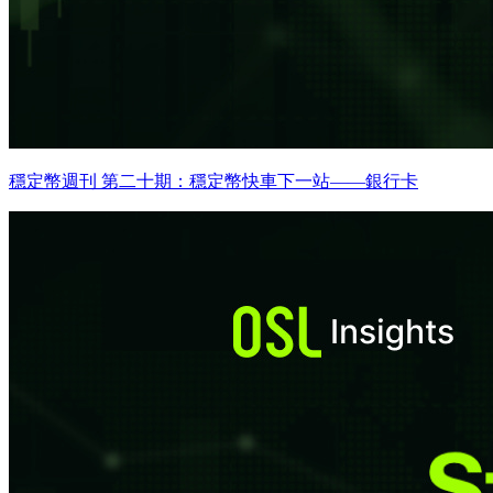
穩定幣週刊 第二十期：穩定幣快車下一站——銀行卡