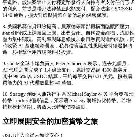
平道路。該法案禁止支付穩定幣發行人向持有者支付任何形式
的利息，前提是聯邦法律禁止此類支付。配套法案 CS/CS/SB
1440 通過，擴大對虛擬貨幣企業信息的保密保護。
8. 美國私募信貸風險提高，貝萊德等頭部機構面臨贖回壓力，
紛紛觸發或上調贖回上限、出售資產、自掏資金維穩，流動性
壓力集中顯現。高利率與降息緩慢加劇再融資與違約風險，同
時收緊 AI 基建融資環境，私募信貸流動性風險若持續發酵將
進一步衝擊信用市場與科技投資。
9. Circle 全球市場負責人 Peter Schroeder 表示，過去九個月，
AI 代理之間完成了 1.4 億筆支付，累計交易額 4300 萬美元。
其中 98.6% 以 USDC 結算，平均每筆交易 0.31 美元。擁有購
買能力的 AI 代理數量超 40 萬個。
10. Strategy 創始人兼執行主席 Michael Saylor 在 X 平台發布比
特幣 Tracker 相關信息，預示著 Strategy 將增持比特幣。若增
持規模超預期，將放大比特幣價格波動。
立即展開安全的加密貨幣之旅
OSL | 出入金從未如此安心！