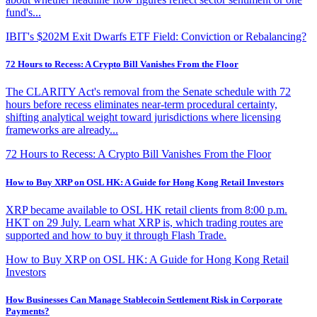
fund's...
IBIT's $202M Exit Dwarfs ETF Field: Conviction or Rebalancing?
72 Hours to Recess: A Crypto Bill Vanishes From the Floor
The CLARITY Act's removal from the Senate schedule with 72
hours before recess eliminates near-term procedural certainty,
shifting analytical weight toward jurisdictions where licensing
frameworks are already...
72 Hours to Recess: A Crypto Bill Vanishes From the Floor
How to Buy XRP on OSL HK: A Guide for Hong Kong Retail Investors
XRP became available to OSL HK retail clients from 8:00 p.m.
HKT on 29 July. Learn what XRP is, which trading routes are
supported and how to buy it through Flash Trade.
How to Buy XRP on OSL HK: A Guide for Hong Kong Retail
Investors
How Businesses Can Manage Stablecoin Settlement Risk in Corporate
Payments?