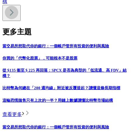
構
更多主題
當交易所想取代你的銀行：一個帳戶管所有投資的便利與風險
你買的「代幣化股票」，可能根本不是股票
從 $135 衝至 $ 225 再回落：SPCX 是否為典型的「低流通、高 FDV」結
構？
比特幣為何總在「200 週均線」附近被反覆提起？讀懂這條長期指標
這輪恐慌拋售只有上次的一半？用鏈上數據讀懂比特幣市場結構
查看更多
當交易所想取代你的銀行：一個帳戶管所有投資的便利與風險