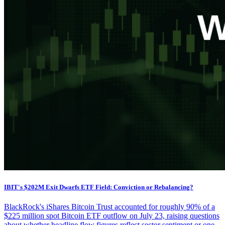
IBIT's $202M Exit Dwarfs ETF Field: Conviction or Rebalancing?
BlackRock's iShares Bitcoin Trust accounted for roughly 90% of a
$225 million spot Bitcoin ETF outflow on July 23, raising questions
about whether headline flow figures reflect sector sentiment or one