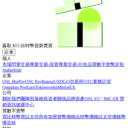
贏取
$15
比特幣迎新獎賞
註 冊
個人
市場
閃電交易
專業交易-現貨
專業交易-衍生品
買數字貨幣
定投
StableHub
企業
OSL BizPay
OSL Pay
Banxa
USDGO
交易所
OTC業務
託管
Omnibus Pro
Earn
Tokenworks
MirrorEX
公司
關於我們
團隊
部落格
投資者關係
品牌資產
OSL EU | MiCAR 營
銷資訊披露中心
買數字貨幣
買比特幣
買以太坊
所有加密貨幣價格
比特幣價格
以太坊價格
幣
懂百科