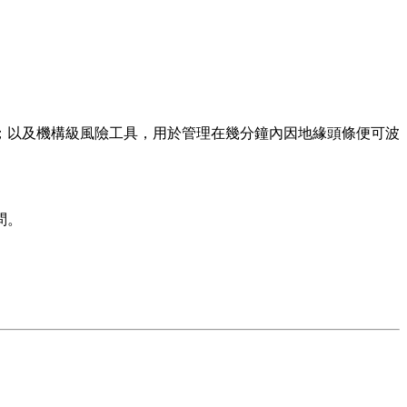
；以及
機構級風險工具
，用於管理在幾分鐘內因地緣頭條便可波
問。