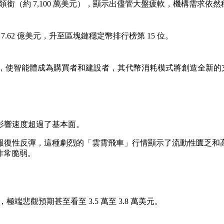
L 領銜（約 7,100 萬美元），顯示出儘管大盤疲軟，機構需求依
7.62 億美元，升至區塊鏈穩定幣排行榜第 15 位。
施，使智能體成為購買者和建設者，其代幣消耗模式將創造全新的
影響速度超過了基本面。
報復性反彈，這種劇烈的「雲霄飛車」行情顯示了流動性匱乏和
得非常脆弱。
，極端悲觀預期甚至看至 3.5 萬至 3.8 萬美元。