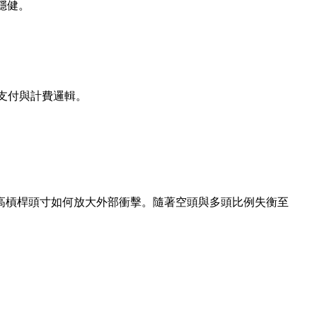
然穩健。
支付與計費邏輯。
高槓桿頭寸如何放大外部衝擊。隨著空頭與多頭比例失衡至