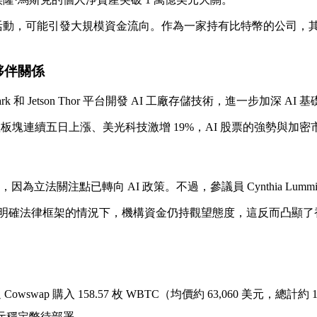
技股上市活動，可能引發大規模資金流向。作為一家持有比特幣的公
作夥伴關係
 Spark 和 Jetson Thor 平台開發 AI 工廠存儲技術，進一步加深
體板塊連續五日上漲、美光科技激增 19%，AI 股票的強勢與
為立法關注點已轉向 AI 政策。不過，參議員 Cynthia Lum
明確法律框架的情況下，機構資金仍持觀望態度，這反而凸顯了
 Cowswap 購入 158.57 枚 WBTC（均價約 63,060 美元，總計約 
萬美元穩定幣待部署。