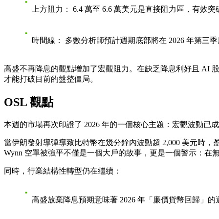
上方阻力：
6.4 萬至 6.6 萬美元是直接阻力區，有效
時間線：
多數分析師預計週期底部將在 2026 年第三
高盛不再降息的觀點增加了宏觀阻力。在缺乏降息利好且 AI
才能打破目前的盤整僵局。
OSL 觀點
本週的市場再次印證了 2026 年的一個核心主題：
宏觀波動已成
當伊朗發射導彈導致比特幣在幾分鐘內波動超 2,000 美元
Wynn 空單被強平不僅是一個大戶的故事，更是一個警示：
同時，行業結構性轉型仍在繼續：
高盛放棄降息預期
意味著 2026 年「廉價貨幣回歸」