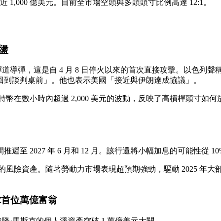
近 1,000 億美元。目前全市場空頭與多頭頭寸比例高達 12:1。
盪
了彈道導彈，這是自 4 月 8 日停火以來的首次直接攻擊。以色
回到談判桌前」。他也表示美國「接近與伊朗達成協議」。
幣在數小時內超過 2,000 美元的波動，反映了高槓桿頭寸如
027 年 6 月和 12 月。該行還將小幅加息的可能性從 10% 上
險資產。隨著勞動力市場表現超預期強勁，驅動 2025 年大部
為全球首位萬億富翁
可能使埃隆·馬斯克的個人淨資產突破 1 萬億美元大關。