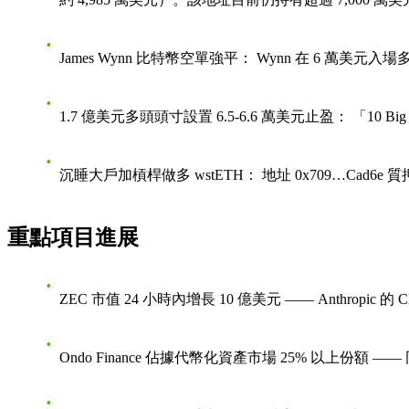
James Wynn 比特幣空單強平：
Wynn 在 6 萬美元
1.7 億美元多頭頭寸設置 6.5-6.6 萬美元止盈：
「10 B
沉睡大戶加槓桿做多 wstETH：
地址 0x709…Cad6e 質
重點項目進展
ZEC 市值 24 小時內增長 10 億美元
—— Anthropic
Ondo Finance 佔據代幣化資產市場 25% 以上份額
—— 