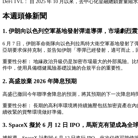
DeFi TVL：
自 2025 年 10 月以來，去中心化金融總鎖倉量縮水
本週頭條新聞
1. 伊朗向以色列空軍基地發射彈道導彈，市場劇烈震
6 月 7 日，伊朗革命衛隊向以色列拉馬特大衛空軍基地發射
亞胡要求保持克制，並告知伊朗「導彈已經發射，適可而止，
重要性分析：
地緣政治升級仍是加密市場最大的外部風險。比特
件中，使用具備穩健風險基礎設施的合規平台的重要性。
2. 高盛放棄 2026 年降息預期
高盛已撤回今年聯準會降息的預測，將其預期的下一次降息時間推遲至 2
重要性分析：
長期的高利率環境將持續施壓包括加密資產在內的風
續收緊的貨幣環境做好準備。
3. SpaceX 擬於 6 月 12 日 IPO，馬斯克有望成
據報導，SpaceX 計劃於 6 月 12 日進行 IPO。此次估值