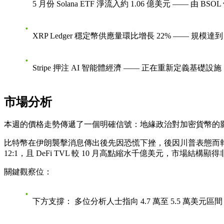
5 月份 Solana ETF 淨流入約 1.06 億美元
—— 由 BSO
XRP Ledger 穩定幣供應量環比增長 22%
—— 規模達到 
Stripe 押注 AI 智能體經濟
—— 正在重新定義基礎設
市場分析
本週的價格走勢傳遞了一個明確信號：
地緣政治對加密貨幣的
比特幣在伊朗襲擊消息傳出後先因恐慌下挫，後因川普表態而
12:1，且 DeFi TVL 較 10 月高點縮水千億美元，市場結構顯
關鍵觀察位：
下方支撐：
多位分析人士指向 4.7 萬至 5.5 萬美元區間