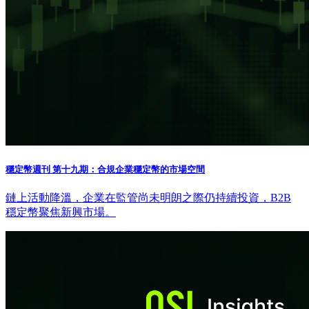
穩定幣週刊 第十九期：合規企業穩定幣的市場空間
鏈上活動降溫，企業在監管尚未明朗之際仍持續投資，B2B
穩定幣聚焦新興市場。