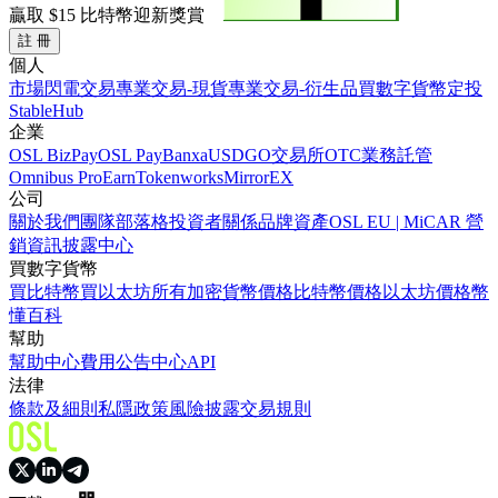
贏取
$15
比特幣迎新獎賞
註 冊
個人
市場
閃電交易
專業交易-現貨
專業交易-衍生品
買數字貨幣
定投
StableHub
企業
OSL BizPay
OSL Pay
Banxa
USDGO
交易所
OTC業務
託管
Omnibus Pro
Earn
Tokenworks
MirrorEX
公司
關於我們
團隊
部落格
投資者關係
品牌資產
OSL EU | MiCAR 營
銷資訊披露中心
買數字貨幣
買比特幣
買以太坊
所有加密貨幣價格
比特幣價格
以太坊價格
幣
懂百科
幫助
幫助中心
費用
公告中心
API
法律
條款及細則
私隱政策
風險披露
交易規則