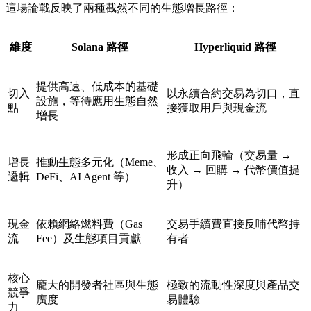
這場論戰反映了兩種截然不同的生態增長路徑：
維度
Solana 路徑
Hyperliquid 路徑
提供高速、低成本的基礎
切入
以
永續合約
交易為切口，直
設施，等待應用生態自然
點
接獲取用戶與現金流
增長
形成正向飛輪（交易量 →
增長
推動生態多元化（Meme、
收入 → 回購 → 代幣價值提
邏輯
DeFi、AI Agent 等）
升）
現金
依賴網絡燃料費（Gas
交易手續費直接反哺代幣持
流
Fee）及生態項目貢獻
有者
核心
龐大的開發者社區與生態
極致的流動性深度與產品交
競爭
廣度
易體驗
力