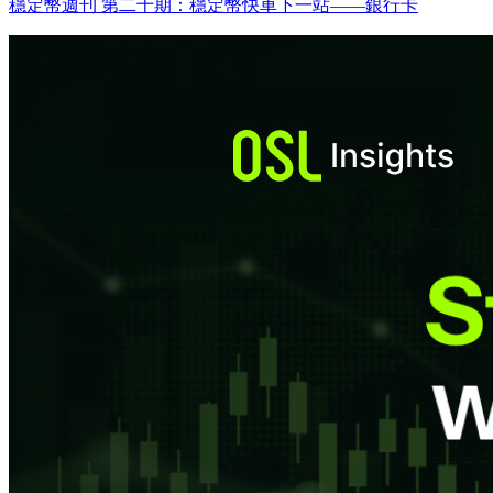
穩定幣週刊 第二十期：穩定幣快車下一站——銀行卡