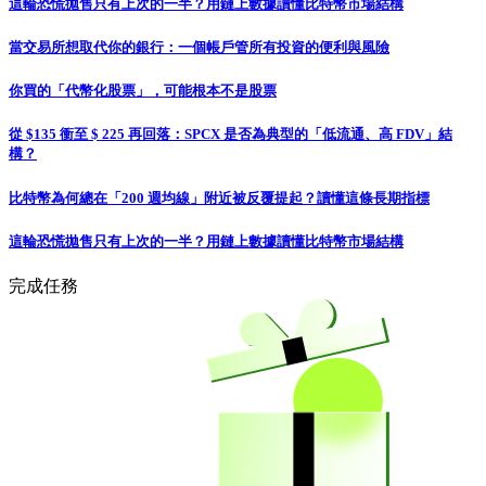
這輪恐慌拋售只有上次的一半？用鏈上數據讀懂比特幣市場結構
當交易所想取代你的銀行：一個帳戶管所有投資的便利與風險
你買的「代幣化股票」，可能根本不是股票
從 $135 衝至 $ 225 再回落：SPCX 是否為典型的「低流通、高 FDV」結
構？
比特幣為何總在「200 週均線」附近被反覆提起？讀懂這條長期指標
這輪恐慌拋售只有上次的一半？用鏈上數據讀懂比特幣市場結構
完成任務