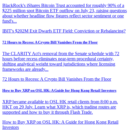
BlackRock's iShares Bitcoin Trust accounted for roughly 90% of a
$225 million spot Bitcoin ETF outflow on July 23, raising questions
about whether headline flow figures reflect sector sentiment or one
fund's...
IBIT's $202M Exit Dwarfs ETF Field: Conviction or Rebalancing?
72 Hours to Recess: A Crypto Bill Vanishes From the Floor
The CLARITY Act's removal from the Senate schedule with 72
hours before recess eliminates near-term procedural certainty,
shifting analytical weight toward jurisdictions where licensing
frameworks are already...
72 Hours to Recess: A Crypto Bill Vanishes From the Floor
How to Buy XRP on OSL HK: A Guide for Hong Kong Retail Investors
XRP became available to OSL HK retail clients from 8:00 p.m.
HKT on 29 July. Learn what XRP is, which trading routes are
supported and how to buy it through Flash Trade.
How to Buy XRP on OSL HK: A Guide for Hong Kong Retail
Investors