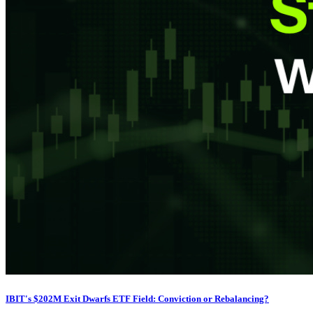
IBIT's $202M Exit Dwarfs ETF Field: Conviction or Rebalancing?