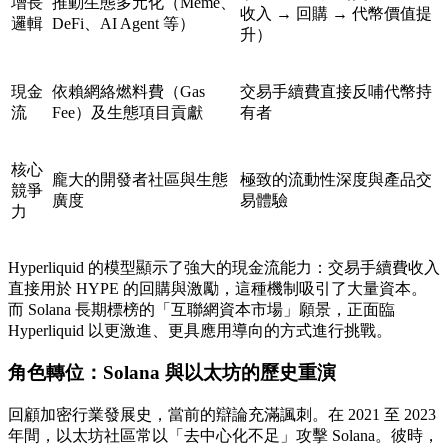
增長
推動生態多元化（Meme、
收入 → 回購 → 代幣價值提
邏輯
DeFi、AI Agent 等）
升）
現金
依賴網絡燃料費（Gas
交易手續費直接反哺代幣持
流
Fee）及生態項目貢獻
有者
核心
龐大的開發者社區與生態
極致的流動性深度與產品交
競爭
廣度
易體驗
力
Hyperliquid 的模型顯示了強大的現金流能力：交易手續費收入
直接用於 HYPE 的回購與激勵，這種機制吸引了大量資本。
而 Solana 長期標榜的「互聯網資本市場」願景，正面臨
Hyperliquid 以更激進、更具應用導向的方式進行挑戰。
角色轉位：Solana 與以太坊的歷史重演
回顧加密行業發展史，當前的辯論充滿諷刺。在 2021 至 2023
年間，以太坊社區常以「去中心化不足」攻擊 Solana。彼時，