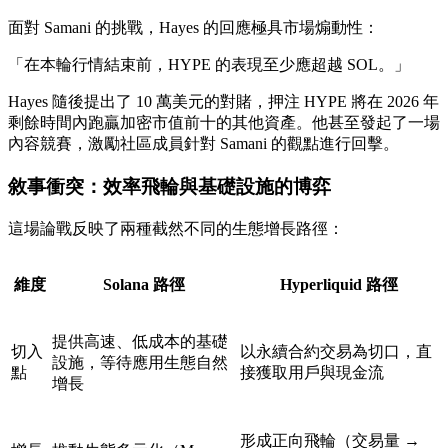
面對 Samani 的挑戰，Hayes 的回應極具市場煽動性：
「在本輪行情結束前，HYPE 的表現至少應超越 SOL。」
Hayes 隨後提出了
10 萬美元的對賭
，押注 HYPE 將在 2026 年
剩餘時間內跑贏加密市值前十的其他資產。他甚至發起了一場
內容競賽，激勵社區成員針對 Samani 的觀點進行回擊。
敘事衝突：效率飛輪與基礎設施的博弈
這場論戰反映了兩種截然不同的生態增長路徑：
維度
Solana 路徑
Hyperliquid 路徑
提供高速、低成本的基礎
切入
以
永續合約
交易為切口，直
設施，等待應用生態自然
點
接獲取用戶與現金流
增長
形成正向飛輪（交易量 →