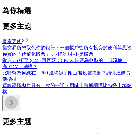
為你精選
更多主題
查看更多
當交易所想取代你的銀行：一個帳戶管所有投資的便利與風險
你買的「代幣化股票」，可能根本不是股票
從 $135 衝至 $ 225 再回落：SPCX 是否為典型的「低流通、
高 FDV」結構？
比特幣為何總在「200 週均線」附近被反覆提起？讀懂這條長
期指標
這輪恐慌拋售只有上次的一半？用鏈上數據讀懂比特幣市場結
構
更多主題