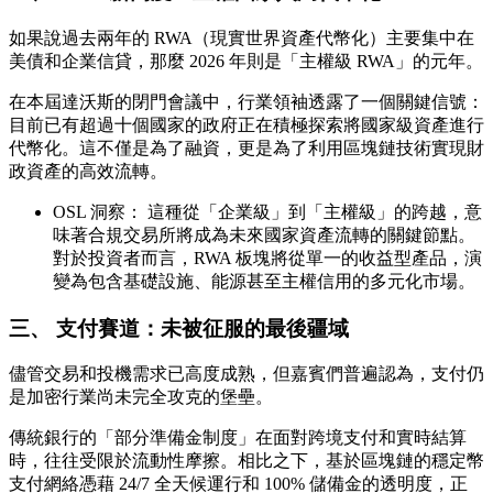
如果說過去兩年的 RWA（現實世界資產代幣化）主要集中在
美債和企業信貸，那麼 2026 年則是「主權級 RWA」的元年。
在本屆達沃斯的閉門會議中，行業領袖透露了一個關鍵信號：
目前已有超過十個國家的政府正在積極探索將國家級資產進行
代幣化。這不僅是為了融資，更是為了利用區塊鏈技術實現財
政資產的高效流轉。
OSL 洞察：
這種從「企業級」到「主權級」的跨越，意
味著合規交易所將成為未來國家資產流轉的關鍵節點。
對於投資者而言，RWA 板塊將從單一的收益型產品，演
變為包含基礎設施、能源甚至主權信用的多元化市場。
三、 支付賽道：未被征服的最後疆域
儘管交易和投機需求已高度成熟，但嘉賓們普遍認為，支付仍
是加密行業尚未完全攻克的堡壘。
傳統銀行的「部分準備金制度」在面對跨境支付和實時結算
時，往往受限於流動性摩擦。相比之下，基於區塊鏈的
穩定幣
支付網絡
憑藉 24/7 全天候運行和 100% 儲備金的透明度，正