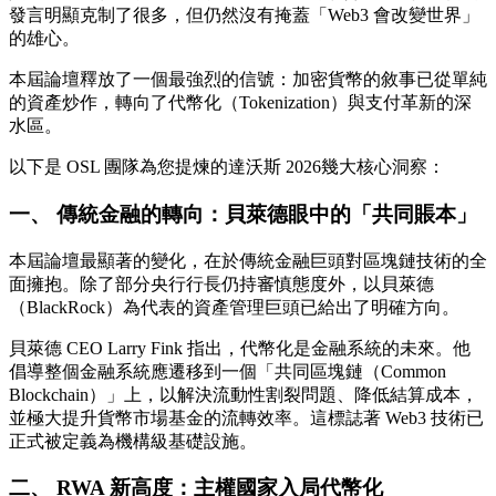
發言明顯克制了很多，但仍然沒有掩蓋「Web3 會改變世界」
的雄心。
本屆論壇釋放了一個最強烈的信號：加密貨幣的敘事已從單純
的資產炒作，轉向了代幣化（Tokenization）與支付革新的深
水區。
以下是 OSL 團隊為您提煉的達沃斯 2026幾大核心洞察：
一、 傳統金融的轉向：貝萊德眼中的「共同賬本」
本屆論壇最顯著的變化，在於傳統金融巨頭對區塊鏈技術的全
面擁抱。除了部分央行行長仍持審慎態度外，以貝萊德
（BlackRock）為代表的資產管理巨頭已給出了明確方向。
貝萊德 CEO Larry Fink 指出，代幣化是金融系統的未來。他
倡導整個金融系統應遷移到一個「共同區塊鏈（Common
Blockchain）」上，以解決流動性割裂問題、降低結算成本，
並極大提升貨幣市場基金的流轉效率。這標誌著 Web3 技術已
正式被定義為機構級基礎設施。
二、 RWA 新高度：主權國家入局代幣化