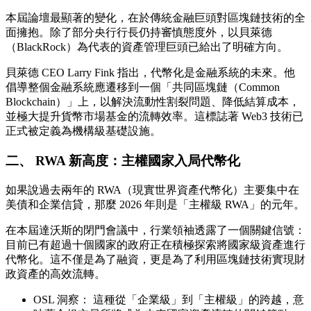
本屆論壇最顯著的變化，在於傳統金融巨頭對區塊鏈技術的全
面擁抱。除了部分央行行長仍持審慎態度外，以貝萊德
（BlackRock）為代表的資產管理巨頭已給出了明確方向。
貝萊德 CEO Larry Fink 指出，代幣化是金融系統的未來。他
倡導整個金融系統應遷移到一個「共同區塊鏈（Common
Blockchain）」上，以解決流動性割裂問題、降低結算成本，
並極大提升貨幣市場基金的流轉效率。這標誌著 Web3 技術已
正式被定義為機構級基礎設施。
二、 RWA 新高度：主權國家入局代幣化
如果說過去兩年的 RWA（現實世界資產代幣化）主要集中在
美債和企業信貸，那麼 2026 年則是「主權級 RWA」的元年。
在本屆達沃斯的閉門會議中，行業領袖透露了一個關鍵信號：
目前已有超過十個國家的政府正在積極探索將國家級資產進行
代幣化。這不僅是為了融資，更是為了利用區塊鏈技術實現財
政資產的高效流轉。
OSL 洞察：
這種從「企業級」到「主權級」的跨越，意