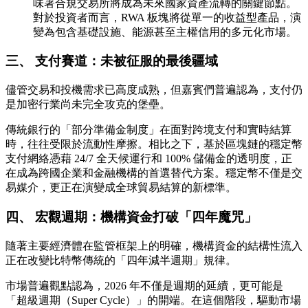
味著合規交易所將成為未來國家資產流轉的關鍵節點。
對於投資者而言，RWA 板塊將從單一的收益型產品，演
變為包含基礎設施、能源甚至主權信用的多元化市場。
三、 支付賽道：未被征服的最後疆域
儘管交易和投機需求已高度成熟，但嘉賓們普遍認為，支付仍
是加密行業尚未完全攻克的堡壘。
傳統銀行的「部分準備金制度」在面對跨境支付和實時結算
時，往往受限於流動性摩擦。相比之下，基於區塊鏈的
穩定幣
支付網絡
憑藉 24/7 全天候運行和 100% 儲備金的透明度，正
在成為跨國企業和金融機構的首選替代方案。穩定幣不僅是交
易媒介，更正在演變成全球貿易結算的新標準。
四、 宏觀週期：機構資金打破「四年魔咒」
隨著主要經濟體在監管框架上的明確，機構資金的結構性流入
正在改變比特幣傳統的「四年減半週期」規律。
市場普遍觀點認為，2026 年不僅是週期的延續，更可能是
「超級週期（Super Cycle）」的開端。在這個階段，驅動市場