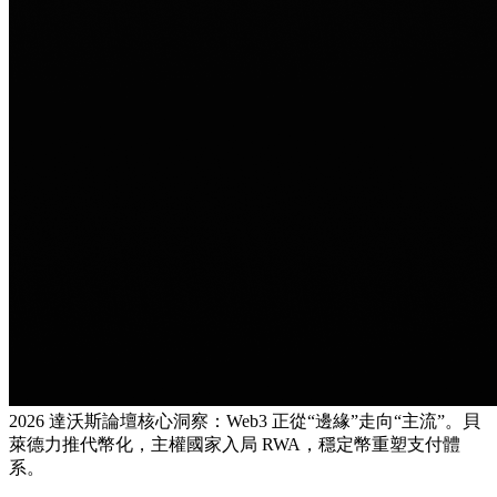
2026 達沃斯論壇核心洞察：Web3 正從“邊緣”走向“主流”。貝
萊德力推代幣化，主權國家入局 RWA，穩定幣重塑支付體
系。