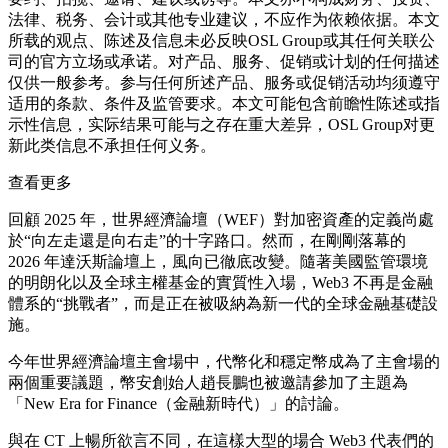
法律、税务、会计或其他专业建议，不应作为依赖依据。本文
所载的观点、陈述及信息未必反映OSL Group或其任何关联公
司的官方立场或承诺。对产品、服务、促销或计划的任何描述
仅供一般参考。参与任何所述产品、服务或促销活动均须遵守
适用的条款、条件及监管要求。本文可能包含前瞻性陈述或指
示性信息，实际结果可能与之存在重大差异，OSL Group对更
新此类信息不承担任何义务。
查看更多
回顧 2025 年，世界經濟論壇（WEF）對加密資產的定義尚處
於“向左走還是向右走”的十字路口。然而，在剛剛落幕的
2026 年達沃斯論壇上，風向已徹底改變。隨著美國監管環境
的明朗化以及全球主權基金的實質性入場，Web3 不再是金融
體系的“挑戰者”，而是正在被吸納為新一代的全球金融基礎設
施。
今年世界經濟論壇主會場中，代幣化和穩定幣成為了主會場的
兩個重要議題，幣安創始人趙長鵬也被邀請參加了主題為
「New Era for Finance（金融新時代）」的討論。
與在 CT 上暢所欲言不同，在這樣大型的場合 Web3 代表們的