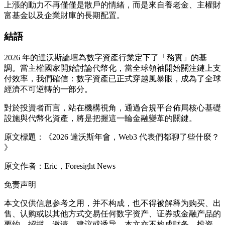
上漲的動力不再僅僅是散戶的情緒，而是來自養老金、主權財
富基金以及企業財庫的長期配置。
結語
2026 年的達沃斯論壇為數字資產行業定下了「務實」的基
調。當主權國家開始討論代幣化，當全球領袖開始關注鏈上支
付效率，我們確信：數字資產已正式穿越風暴眼，成為了全球
經濟不可逆轉的一部分。
對於投資者而言，站在機構視角，通過合規平台佈局核心基礎
設施與代幣化資產，將是把握這一輪金融變革的關鍵。
原文標題：《2026 達沃斯年會，Web3 代表們都聊了些什麼？
》
原文作者：Eric，Foresight News
免责声明
本文仅供信息参考之用，并不构成，也不得被解释为购买、出
售、认购或以其他方式交易任何数字资产、证券或金融产品的
要约、招揽、邀请、建议或诱导。本文亦不构成财务、投资、