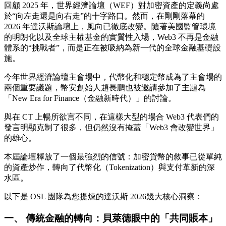
回顧 2025 年，世界經濟論壇（WEF）對加密資產的定義尚處
於“向左走還是向右走”的十字路口。然而，在剛剛落幕的
2026 年達沃斯論壇上，風向已徹底改變。隨著美國監管環境
的明朗化以及全球主權基金的實質性入場，Web3 不再是金融
體系的“挑戰者”，而是正在被吸納為新一代的全球金融基礎設
施。
今年世界經濟論壇主會場中，代幣化和穩定幣成為了主會場的
兩個重要議題，幣安創始人趙長鵬也被邀請參加了主題為
「New Era for Finance（金融新時代）」的討論。
與在 CT 上暢所欲言不同，在這樣大型的場合 Web3 代表們的
發言明顯克制了很多，但仍然沒有掩蓋「Web3 會改變世界」
的雄心。
本屆論壇釋放了一個最強烈的信號：加密貨幣的敘事已從單純
的資產炒作，轉向了代幣化（Tokenization）與支付革新的深
水區。
以下是 OSL 團隊為您提煉的達沃斯 2026幾大核心洞察：
一、 傳統金融的轉向：貝萊德眼中的「共同賬本」