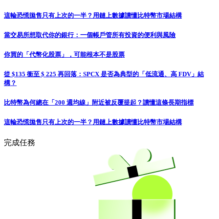
這輪恐慌拋售只有上次的一半？用鏈上數據讀懂比特幣市場結構
當交易所想取代你的銀行：一個帳戶管所有投資的便利與風險
你買的「代幣化股票」，可能根本不是股票
從 $135 衝至 $ 225 再回落：SPCX 是否為典型的「低流通、高 FDV」結
構？
比特幣為何總在「200 週均線」附近被反覆提起？讀懂這條長期指標
這輪恐慌拋售只有上次的一半？用鏈上數據讀懂比特幣市場結構
完成任務