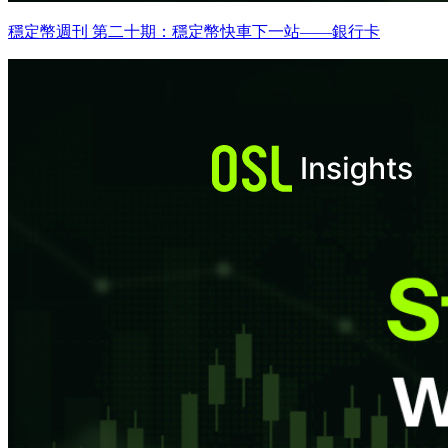
穩定幣週刊 第二十期：穩定幣快車下一站——銀行卡