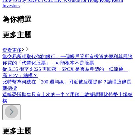
How to Buy XRP on OSL HK: A Guide for Hong Kong Retail
Investors
為你精選
更多主題
查看更多
當交易所想取代你的銀行：一個帳戶管所有投資的便利與風險
你買的「代幣化股票」，可能根本不是股票
從 $135 衝至 $ 225 再回落：SPCX 是否為典型的「低流通、
高 FDV」結構？
比特幣為何總在「200 週均線」附近被反覆提起？讀懂這條長
期指標
這輪恐慌拋售只有上次的一半？用鏈上數據讀懂比特幣市場結
構
更多主題