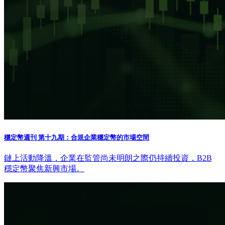
穩定幣週刊 第十九期：合規企業穩定幣的市場空間
鏈上活動降溫，企業在監管尚未明朗之際仍持續投資，B2B
穩定幣聚焦新興市場。