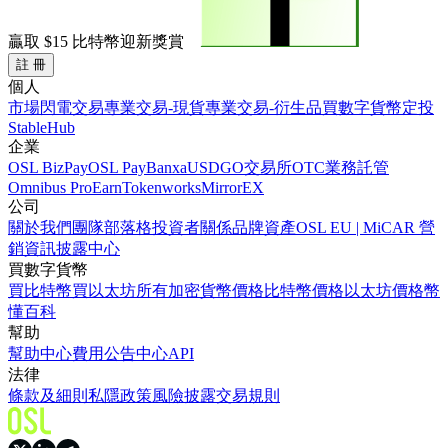
贏取
$15
比特幣迎新獎賞
註 冊
個人
市場
閃電交易
專業交易-現貨
專業交易-衍生品
買數字貨幣
定投
StableHub
企業
OSL BizPay
OSL Pay
Banxa
USDGO
交易所
OTC業務
託管
Omnibus Pro
Earn
Tokenworks
MirrorEX
公司
關於我們
團隊
部落格
投資者關係
品牌資產
OSL EU | MiCAR 營
銷資訊披露中心
買數字貨幣
買比特幣
買以太坊
所有加密貨幣價格
比特幣價格
以太坊價格
幣
懂百科
幫助
幫助中心
費用
公告中心
API
法律
條款及細則
私隱政策
風險披露
交易規則