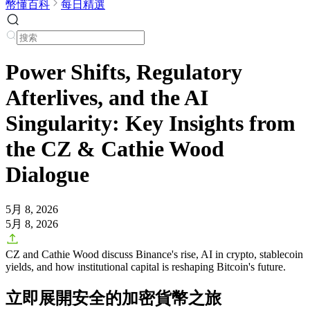
幣懂百科
每日精選
Power Shifts, Regulatory
Afterlives, and the AI
Singularity: Key Insights from
the CZ & Cathie Wood
Dialogue
5月 8, 2026
5月 8, 2026
CZ and Cathie Wood discuss Binance's rise, AI in crypto, stablecoin
yields, and how institutional capital is reshaping Bitcoin's future.
立即展開安全的加密貨幣之旅