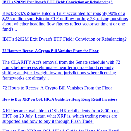
IBIT's $202M Exit Dwarfs ETF Field: Conviction or Rebalancing?
BlackRock's iShares Bitcoin Trust accounted for roughly 90% of a
$225 million spot Bitcoin ETF outflow on July 23, raising questions
about whether headline flow figures reflect sector sentiment or one
fund's...
IBIT's $202M Exit Dwarfs ETF Field: Conviction or Rebalancing?
72 Hours to Recess: A Crypto Bill Vanishes From the Floor
The CLARITY Act's removal from the Senate schedule with 72
hours before recess eliminates near-term procedural certainty,
shifting analytical weight toward jurisdictions where licensing
frameworks are already...
72 Hours to Recess: A Crypto Bill Vanishes From the Floor
How to Buy XRP on OSL HK: A Guide for Hong Kong Retail Investors
XRP became available to OSL HK retail clients from 8:00 p.m.
HKT on 29 July. Learn what XRP is, which trading routes are
supported and how to buy it through Flash Trade.