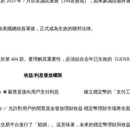
於 2025 年 7 月在眾議院通過（294票贊成），如果參議
由美國總統簽署後，正式成為生效的聯邦法律。
於第 404 節。要理解其重要性，必須結合去年已生效的《GENIU
收益/利息發放權限
)
❌ 嚴禁直接向用戶支付利息
確立穩定幣的「支付
台
✅
允許對用戶的閒置資金發放理財收益
穩定幣理財市場將全
合規中介與交易平台進行了「鬆綁」。這意味著，未來的穩定幣理財