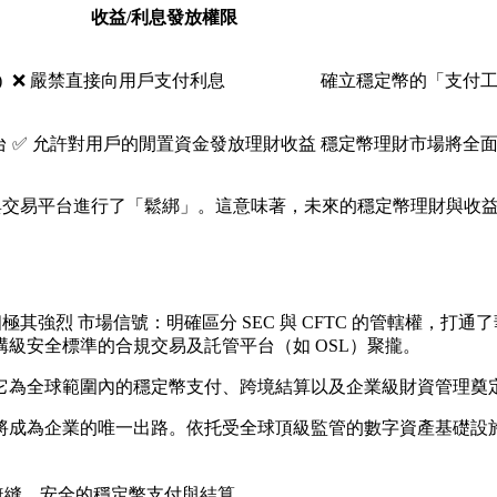
收益/利息發放權限
)
❌ 嚴禁直接向用戶支付利息
確立穩定幣的「支付
台
✅
允許對用戶的閒置資金發放理財收益
穩定幣理財市場將全
合規中介與交易平台進行了「鬆綁」。這意味著，未來的穩定幣理財
極其強烈 市場信號：明確區分 SEC 與 CFTC 的管轄權，打通
構級安全標準的
合規
交易及
託管
平台（如
OSL
）聚攏。
它為全球範圍內的穩定幣支付、跨境結算以及企業級財資管理奠
成為企業的唯一出路。依托受全球頂級監管的數字資產基礎設施
無縫、安全的穩定幣支付與結算。