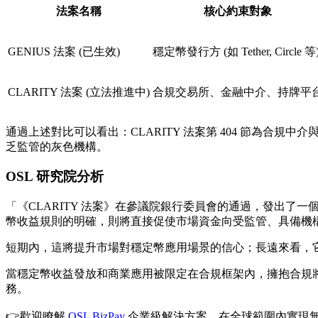
法案名稱
核心約束對象
GENIUS 法案
(已生效)
穩定幣發行方 (如 Tether, Circle 等
CLARITY 法案
(立法推進中)
合規交易所、金融中介、持牌平
通過上述對比可以看出：CLARITY 法案第 404 節為
乏監管的灰色機構。
OSL 研究院分析
「《CLARITY 法案》在參議院銀行委員會的通過，發出了一個
幣收益規則的明確，則將直接促使市場資金向受監管、具備機
短期內，這將提升市場對穩定幣應用場景的信心；長遠來看，
當穩定幣收益發放和商業應用被限定在合規框架內，擁抱合規將
務。
👉歡迎瞭解
OSL BizPay
企業級解決方案，在全球範圍內實現