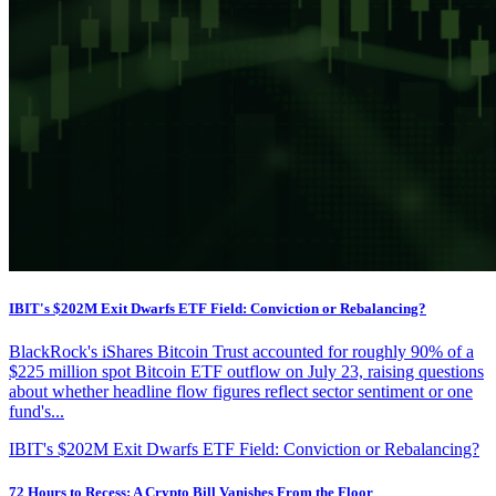
IBIT's $202M Exit Dwarfs ETF Field: Conviction or Rebalancing?
BlackRock's iShares Bitcoin Trust accounted for roughly 90% of a
$225 million spot Bitcoin ETF outflow on July 23, raising questions
about whether headline flow figures reflect sector sentiment or one
fund's...
IBIT's $202M Exit Dwarfs ETF Field: Conviction or Rebalancing?
72 Hours to Recess: A Crypto Bill Vanishes From the Floor