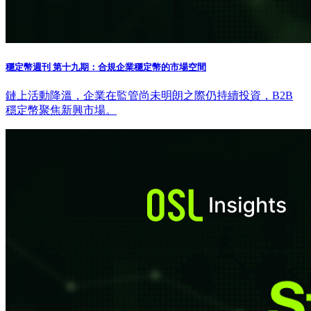
穩定幣週刊 第十九期：合規企業穩定幣的市場空間
鏈上活動降溫，企業在監管尚未明朗之際仍持續投資，B2B
穩定幣聚焦新興市場。