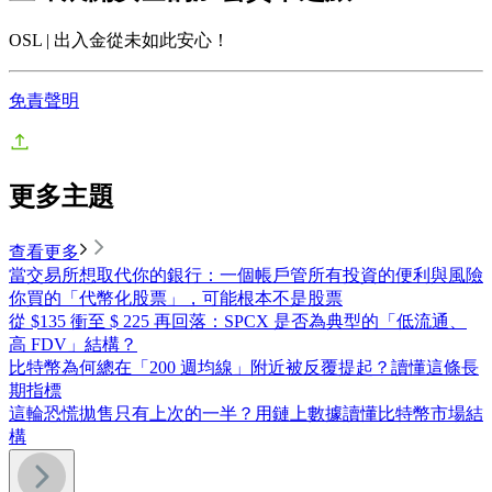
OSL | 出入金從未如此安心！
免責聲明
更多主題
查看更多
當交易所想取代你的銀行：一個帳戶管所有投資的便利與風險
你買的「代幣化股票」，可能根本不是股票
從 $135 衝至 $ 225 再回落：SPCX 是否為典型的「低流通、
高 FDV」結構？
比特幣為何總在「200 週均線」附近被反覆提起？讀懂這條長
期指標
這輪恐慌拋售只有上次的一半？用鏈上數據讀懂比特幣市場結
構