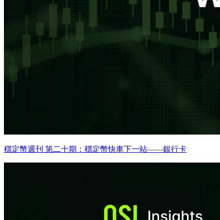
穩定幣週刊 第二十期：穩定幣快車下一站——銀行卡