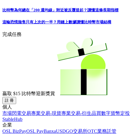
比特幣為何總在「200 週均線」附近被反覆提起？讀懂這條長期指標
這輪恐慌拋售只有上次的一半？用鏈上數據讀懂比特幣市場結構
完成任務
贏取
$15
比特幣迎新獎賞
註 冊
個人
市場
閃電交易
專業交易-現貨
專業交易-衍生品
買數字貨幣
定投
StableHub
企業
OSL BizPay
OSL Pay
Banxa
USDGO
交易所
OTC業務
託管