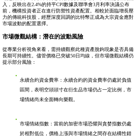
入，反映出在2.4%的持平CPI數據及聯準會3月利率決議公布
前，機構投資者正在進行防禦性資產配置。相較於面臨增長壓
力的傳統科技股，經歷深度回調的比特幣正成為大宗資金應對
市場波動的配置選擇。
市場微觀結構：潛在的波動風險
從專業分析視角來看，需持續觀察此種資產脫鉤現象是否具備
長期可持續性。儘管價格已突破50日均線，但市場微觀結構仍
提示部分風險：
永續合約資金費率
：永續合約的資金費率仍處於負值
區間，表明空頭頭寸在衍生品市場仍占一定比例，市
場情緒尚未全面轉向樂觀。
市場情緒指數
：當前的加密市場恐懼與貪婪指數仍處
於相對低位，價格上漲與市場情緒之間存在結構性錯