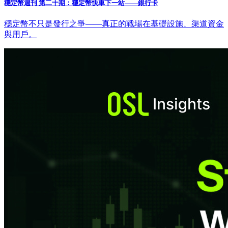
穩定幣週刊 第二十期：穩定幣快車下一站——銀行卡
穩定幣不只是發行之爭——真正的戰場在基礎設施、渠道資金
與用戶。