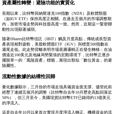
資產屬性轉變：避險功能的實質化
長期以來，比特幣與納斯達克100指數（NDX）及軟體類股
（如IGV ETF）保持高度正相關。在過去五個月的市場調整期
內，加密市場走勢與科技股高度一致。然而，近期這一緊密聯
動性出現顯著減弱。
隨著iShares比特幣信託（IBIT）觸及月度高點，傳統成長型資
產表現相對疲軟，美股軟體股ETF（IGV）與標普500指數在
週尾走低。此走勢背離表明市場底層邏輯正在發生轉移：在油
價逼近100美元及地緣局勢緊張的宏觀環境下，比特幣正逐步
擺脫單一的「風險資產」標籤，展現出類似「數位黃金」的避
險屬性。
流動性數據的結構性回歸
量化數據顯示，三月份的市場走強具備資金面支撐。儘管此前
經歷了連續五個月的調整（比特幣自去年10月歷史高點回落近
50%），但三月至今，美國現貨比特幣ETF已錄得約13億美元
的淨流入。
這是自去年10月以來首次實現月度淨流入轉正。機構資金的流