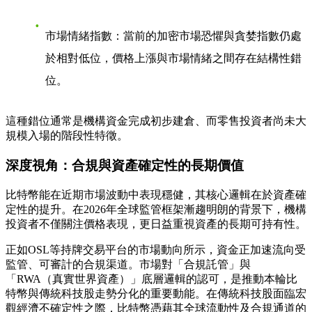
市場情緒指數
：當前的加密市場恐懼與貪婪指數仍處
於相對低位，價格上漲與市場情緒之間存在結構性錯
位。
這種錯位通常是機構資金完成初步建倉、而零售投資者尚未大
規模入場的階段性特徵。
深度視角：合規與資產確定性的長期價值
比特幣能在近期市場波動中表現穩健，其核心邏輯在於資產確
定性的提升。在2026年全球監管框架漸趨明朗的背景下，機構
投資者不僅關注價格表現，更日益重視資產的長期可持有性。
正如OSL等持牌交易平台的市場動向所示，資金正加速流向受
監管、可審計的合規渠道。市場對「合規託管」與
「RWA（真實世界資產）」底層邏輯的認可，是推動本輪比
特幣與傳統科技股走勢分化的重要動能。在傳統科技股面臨宏
觀經濟不確定性之際，比特幣憑藉其全球流動性及合規通道的