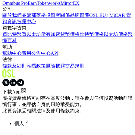
Omnibus Pro
Earn
Tokenworks
MirrorEX
公司
關於我們
團隊
部落格
投資者關係
品牌資產
OSL EU | MiCAR 營
銷資訊披露中心
買數字貨幣
買比特幣
買以太坊
所有加密貨幣價格
比特幣價格
以太坊價格
幣
懂百科
幫助
幫助中心
費用
公告中心
API
法律
條款及細則
私隱政策
風險披露
交易規則
下載App
虛擬資產價格可能存在高度波動，請在參與任何投資活動前謹
慎行事，並評估自身的風險承受能力。
此頁資訊受相關法律及使用條款約束。
個人