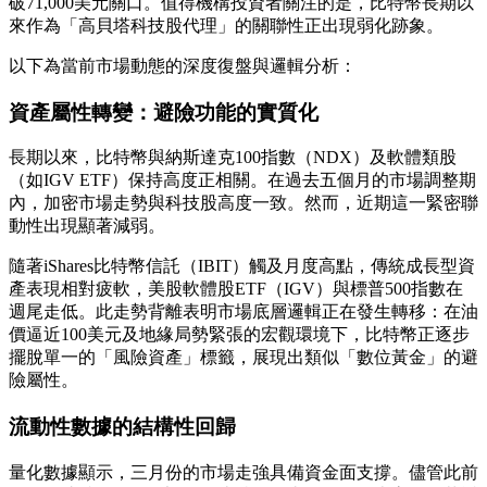
破71,000美元關口。值得機構投資者關注的是，比特幣長期以
來作為「高貝塔科技股代理」的關聯性正出現弱化跡象。
以下為當前市場動態的深度復盤與邏輯分析：
資產屬性轉變：避險功能的實質化
長期以來，比特幣與納斯達克100指數（NDX）及軟體類股
（如IGV ETF）保持高度正相關。在過去五個月的市場調整期
內，加密市場走勢與科技股高度一致。然而，近期這一緊密聯
動性出現顯著減弱。
隨著iShares比特幣信託（IBIT）觸及月度高點，傳統成長型資
產表現相對疲軟，美股軟體股ETF（IGV）與標普500指數在
週尾走低。此走勢背離表明市場底層邏輯正在發生轉移：在油
價逼近100美元及地緣局勢緊張的宏觀環境下，比特幣正逐步
擺脫單一的「風險資產」標籤，展現出類似「數位黃金」的避
險屬性。
流動性數據的結構性回歸
量化數據顯示，三月份的市場走強具備資金面支撐。儘管此前