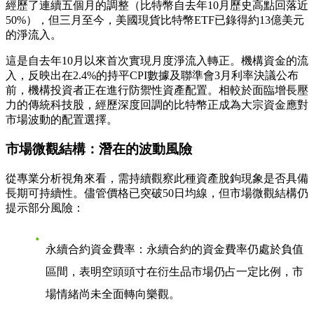
經歷了連續五個月的調整（比特幣自去年10月歷史高點回落近
50%），但三月至今，美國現貨比特幣ETF已錄得約13億美元
的淨流入。
這是自去年10月以來首次實現月度淨流入轉正。機構資金的流
入，反映出在2.4%的持平CPI數據及聯準會3月利率決議公布
前，機構投資者正在進行防禦性資產配置。相較於面臨增長壓
力的傳統科技股，經歷深度回調的比特幣正成為大宗資金應對
市場波動的配置選擇。
市場微觀結構：潛在的波動風險
從專業分析視角來看，需持續觀察此種資產脫鉤現象是否具備
長期可持續性。儘管價格已突破50日均線，但市場微觀結構仍
提示部分風險：
永續合約資金費率
：永續合約的資金費率仍處於負值
區間，表明空頭頭寸在衍生品市場仍占一定比例，市
場情緒尚未全面轉向樂觀。