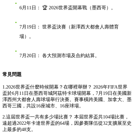
6月11日：
🏆 2026世界盃開幕戰（墨西哥）
。
7月19日：
世界盃決賽（新澤西大都會人壽體育
場）。
7月20日：
各大預測市場及合約結算。
常見問題
1.2026世界盃什麼時候開幕？在哪裡舉辦？
2026年FIFA世界
盃於6月11日在墨西哥城阿茲特卡球場開幕，7月19日在美國新
澤西州大都會人壽球場舉行決賽。賽事橫跨美國、加拿大、墨
西哥三國，共設16座城市、16座球場。
2.這屆世界盃一共有多少場比賽？
本屆世界盃共104場比賽，
遠超過2022年卡達世界盃的64場，因參賽隊伍從32支擴展至史
上最多的48支。