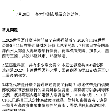
7月20日：
各大預測市場及合約結算。
常見問題
1.2026世界盃什麼時候開幕？在哪裡舉辦？
2026年FIFA世界
盃於6月11日在墨西哥城阿茲特卡球場開幕，7月19日在美國新
澤西州大都會人壽球場舉行決賽。賽事橫跨美國、加拿大、墨
西哥三國，共設16座城市、16座球場。
2.這屆世界盃一共有多少場比賽？
本屆世界盃共104場比賽，
遠超過2022年卡達世界盃的64場，因參賽隊伍從32支擴展至史
上最多的48支。
3.球迷代幣是什麼？普通球迷需要了解嗎？
球迷代幣是由俱樂
部或國家隊授權發行的區塊鏈數位資產，持有者可以參與球隊
投票、獲得專屬內容和活動入場資格等。 2026年3月，SEC和
CFTC已將其正式定性為數位收藏品。對於加密投資者，這是
一類具有高度賽事敘事依賴性的資產，需要理解其高波動性、
強時效性特徵。