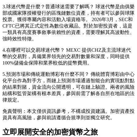
3.球迷代幣是什麼？普通球迷需要了解嗎？
球迷代幣是由俱樂
部或國家隊授權發行的區塊鏈數位資產，持有者可以參與球隊
投票、獲得專屬內容和活動入場資格等。 2026年3月，SEC和
CFTC已將其正式定性為數位收藏品。對於加密投資者，這是
一類具有高度賽事敘事依賴性的資產，需要理解其高波動性、
強時效性特徵。
4.在哪裡可以交易球迷代幣？
MEXC 提供CHZ及主流球迷代
幣的交易對，具備業界領先的交易對數量和深度，同時提供
100%儲備金保障和業界較低的提幣費用。
5.預測市場和傳統運動博彩有什麼不同？
傳統體育博彩由中心
化平台作為對手方，而鏈上預測市場通過智能合約實現點對點
的結果對賭，資金流向公開透明，可在鏈上驗證。兩者的風險
結構和監管架構有根本差異，參與前需了解各自所在地區的法
律規定。
免責聲明：本文僅供資訊參考，不構成投資建議。加密資產投
資具有高風險，參與前請遵循合規準則並獨立研究。
立即展開安全的加密貨幣之旅