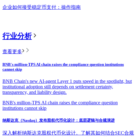
企业如何接受稳定币支付：操作指南
行业分析
查看更多
BNB's million-TPS AI chain raises the compliance question institutions
cannot skip
BNB Chain's new AI-agent Layer 1 puts speed in the spotlight, but
institutional adoption still depends on settlement certainty,
transparency, and liability design.
BNB's million-TPS AI chain raises the compliance question
institutions cannot skip
纳斯达克（Nasdaq）发布股权代币化设计：底层逻辑与合规演进
深入解析纳斯达克股权代币化设计。了解其如何结合SEC合规