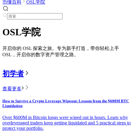
币懂百科
OSL学院
OSL学院
开启你的 OSL 探索之旅。专为新手打造，带你轻松上手
OSL，开启你的数字资产管理之路。
初学者
查看更多
How to Survive a Crypto Leverage Wipeout: Lessons from the $600M BTC
Liquidation
Over $600M in Bitcoin longs were wiped out in hours. Learn why
overleveraged traders keep getting liquidated and 5 practical steps to
protect your portfolio.