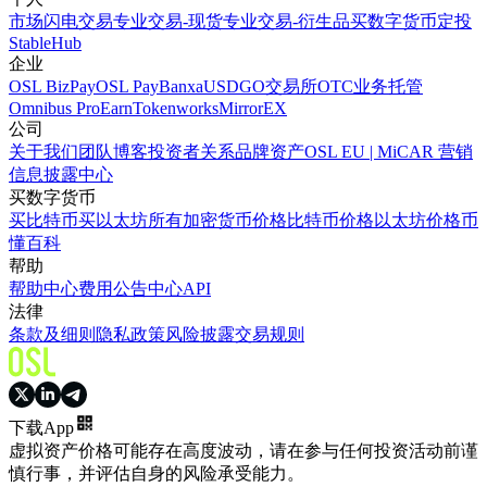
市场
闪电交易
专业交易-现货
专业交易-衍生品
买数字货币
定投
StableHub
企业
OSL BizPay
OSL Pay
Banxa
USDGO
交易所
OTC业务
托管
Omnibus Pro
Earn
Tokenworks
MirrorEX
公司
关于我们
团队
博客
投资者关系
品牌资产
OSL EU | MiCAR 营销
信息披露中心
买数字货币
买比特币
买以太坊
所有加密货币价格
比特币价格
以太坊价格
币
懂百科
帮助
帮助中心
费用
公告中心
API
法律
条款及细则
隐私政策
风险披露
交易规则
下载App
虚拟资产价格可能存在高度波动，请在参与任何投资活动前谨
慎行事，并评估自身的风险承受能力。