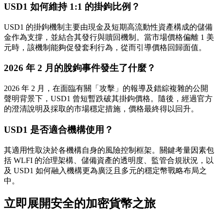
USD1 如何維持 1:1 的掛鉤比例？
USD1 的掛鉤機制主要由現金及短期高流動性資產構成的儲備
金作為支撐，並結合其發行與贖回機制。當市場價格偏離 1 美
元時，該機制能夠促發套利行為，從而引導價格回歸面值。
2026 年 2 月的脫鉤事件發生了什麼？
2026 年 2 月，在面臨有關「攻擊」的報導及錯綜複雜的公開
聲明背景下，USD1 曾短暫跌破其掛鉤價格。隨後，經過官方
的澄清說明及採取的市場穩定措施，價格最終得以回升。
USD1 是否適合機構使用？
其適用性取決於各機構自身的風險控制框架。關鍵考量因素包
括 WLFI 的治理架構、儲備資產的透明度、監管合規狀況，以
及 USD1 如何融入機構更為廣泛且多元的穩定幣戰略布局之
中。
立即展開安全的加密貨幣之旅