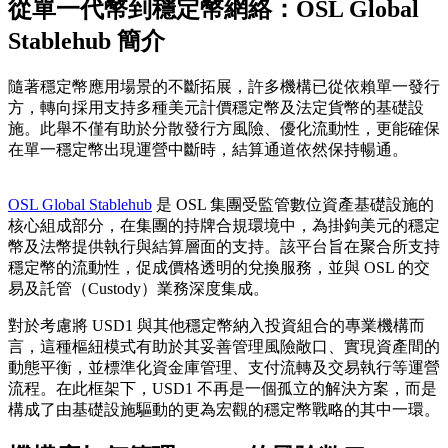
從單一代幣到穩定幣網絡：OSL Global
Stablehub 簡介
隨著穩定幣應用場景的不斷拓展，許多機構已從依賴單一發行
方，轉向採用支持多種美元計價穩定幣及法定貨幣的基礎設
施。此舉不僅有助於分散發行方風險、優化流動性，更能確保
在單一穩定幣出現運營中斷時，結算通道依然保持暢通。
OSL Global Stablehub
是 OSL 集團受監管數位資產基礎設施的
核心組成部分，在集團的持牌合規環境中，為掛鉤美元的穩定
幣及法幣提供執行與結算層面的支持。該平台旨在聚合所支持
穩定幣的流動性，促成價格透明的兌換服務，並與 OSL 的交
易及託管（Custody）業務深度集成。
對於考慮將 USD1 與其他穩定幣納入投資組合的專業機構而
言，這種樞紐模式有助於其妥善管理風險敞口、實現資產間的
動態平衡，並標準化資金庫管理、支付流轉及交易執行等運營
流程。在此框架下，USD1 不再是一個孤立的解決方案，而是
構成了由基礎設施驅動的更為宏觀的穩定幣戰略的其中一環。