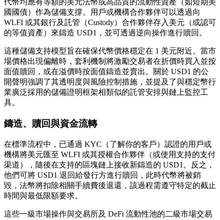
代幣均應有等額的美元法幣或高品質的流動性資產（如短期美
國國債）作為儲備支撐。用戶或機構合作夥伴可以透過向
WLFI 或其銀行及託管（Custody）合作夥伴存入美元（或認可
的等值資產）來鑄造 USD1，並可透過逆向操作進行贖回。
這種儲備支持模型旨在確保代幣價格穩定在 1 美元附近。當市
場價格出現偏離時，套利機制將激勵交易者在折價時買入並按
面值贖回，或在溢價時按面值鑄造並賣出。關於 USD1 的公
開聲明強調了其透明度與風險控制措施，並提及了與穩定幣行
業廣泛採用的儲備證明框架相類似的託管安排與鏈上監控工
具。
鑄造、贖回與資金流轉
在標準流程中，已通過 KYC（了解你的客戶）認證的用戶或
機構將美元匯至 WLFI 或其授權合作夥伴（或使用支持的支付
渠道），隨後在支持的區塊鏈上接收新鑄造的 USD1。反之，
他們可將 USD1 退回給發行方進行贖回，此時代幣將被銷
毀，法幣將扣除相關手續費後退還，該過程需遵守特定的截止
時間與最低限額要求。
這些一級市場操作與交易所及 DeFi 流動性池的二級市場交易