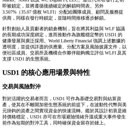
即被鎖定，並將遵循後續確定的解鎖時間表。另外
3.507%（35.07 億枚 WLFI）分配給團隊成員、顧問及服務提
供商，同樣在發行時鎖定，並隨時間推移逐步解鎖。
針對創始人及貢獻者的鎖倉機制，旨在將其利益與 WLF 協議
的長期成功深度綁定，進而推動作為旗艦穩定幣的 USD1 的
健康發展與廣泛採用。World Liberty Financial 強調上述數據的
透明度，並提供詳盡的供應量、分配方案及風險披露文件，以
便社區成員、交易所及機構合作夥伴能夠獨立評估 WLFI 及其
支撐 USD1 的生態系統。
USD1 的核心應用場景與特性
交易與風險對沖
對於活躍的交易者而言，USD1 可作為基礎交易對與結算資
產，使其在不離開加密生態系統的前提下，在波動性代幣與美
元掛鉤的資產之間實現資金的快速流轉。鑑於其設計初衷是維
持價格穩定，USD1 亦可在市場避險情緒升溫或重大事件發生
前作為短期的對沖工具，同時確保資金留存於鏈上。