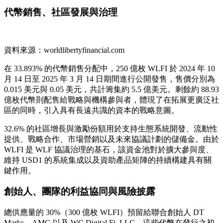
代幣銷售、社區發展與治理
資料來源：worldlibertyfinancial.com
在 33.893% 的代幣銷售分配中，250 億枚 WLFI 於 2024 年 10
月 14 日至 2025 年 3 月 14 日期間進行公開發售，售價分別為
0.015 美元與 0.05 美元，共計籌集約 5.5 億美元。剩餘約 88.93
億枚代幣則配售給戰略與機構參與者，體現了在拓展更廣泛社
區的同時，引入具有長遠共識的資本的戰略意圖。
32.6% 的社區增長與激勵份額用於支持生態系統開發、流動性
提供、戰略合作、市場營銷以及未來協議計劃的儲備金。由於
WLFI 是 WLF 協議治理的基石，該資金池對於擴大參與度、
維持 USD1 的系統集成以及資助產品矩陣的持續構建具有關
鍵作用。
創始人、團隊的利益協同與風險披露
總供應量的 30%（300 億枚 WLFI）預留給聯合創始人 DT
Marks、AMG 以及 WC Digital Fi, LLC。這些代幣在發行之初