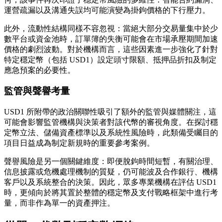
運營疏漏以及溝通失誤均可能演變為掛鉤價格的下行壓力。
此外，流動性結構同樣不容忽視：當絕大部分交易量集中於少
數平台或資金池時，訂單簿的失衡可能會在市場承壓期間加速
價格的劇烈波動。對於機構而言，這些因素進一步強化了針對
特定穩定幣（包括 USD1）設定頭寸限額、抵押品折扣及制定
應急預案的必要性。
監管與聲譽考量
USD1 所附帶的政治關聯性吸引了額外的監管與媒體關注，這
可能會影響監管機構與決策者對該代幣的審視角度。在探討穩
定幣立法、儲備資產標準以及系統性風險時，此類備受矚目的
項目日益成為制定新規時的重要參考案例。
聲譽風險是另一個關鍵維度：即便脫鉤時間短暫，有關治理、
信息披露或危機處理機制的質疑，仍可能波及合作銀行、機構
客戶以及系統整合的決策。因此，眾多專業機構在評估 USD1
時，更傾向於將其置於整體的穩定幣及支付戰略框架中進行考
量，而非作為單一的資產押注。