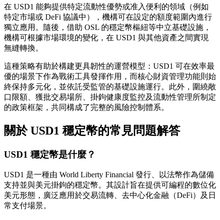
在 USD1 能夠提供特定流動性優勢或准入便利的領域（例如
特定市場或 DeFi 協議中），機構可在設定的額度範圍內進行
獨立應用。隨後，借助 OSL 的穩定幣樞紐等中立基礎設施，
機構可根據市場環境的變化，在 USD1 與其他資產之間實現
無縫轉換。
這種策略有助於構建更具韌性的運營模型：USD1 可在效率最
優的場景下作為戰術工具發揮作用，而核心財資管理功能則始
終保持多元化，並依託受監管的基礎設施運行。此外，圍繞敞
口限額、獲批交易場所、掛鉤健康度監控及流動性管理所制定
的政策框架，共同構成了完整的風險控制體系。
關於 USD1 穩定幣的常見問題解答
USD1 穩定幣是什麼？
USD1 是一種由 World Liberty Financial 發行、以法幣作為儲備
支持並與美元掛鉤的穩定幣。其設計旨在提供可編程的數位化
美元形態，廣泛應用於交易流轉、去中心化金融（DeFi）及日
常支付場景。