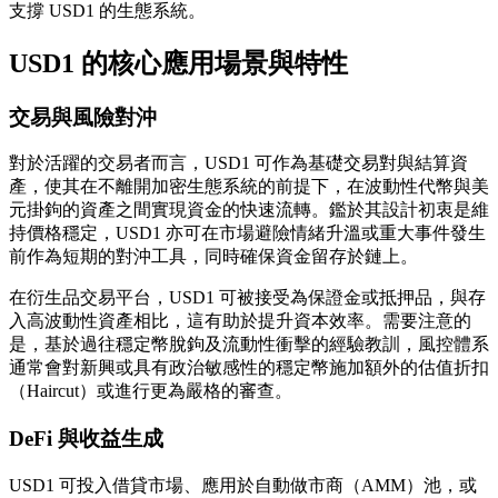
支撐 USD1 的生態系統。
USD1 的核心應用場景與特性
交易與風險對沖
對於活躍的交易者而言，USD1 可作為基礎交易對與結算資
產，使其在不離開加密生態系統的前提下，在波動性代幣與美
元掛鉤的資產之間實現資金的快速流轉。鑑於其設計初衷是維
持價格穩定，USD1 亦可在市場避險情緒升溫或重大事件發生
前作為短期的對沖工具，同時確保資金留存於鏈上。
在衍生品交易平台，USD1 可被接受為保證金或抵押品，與存
入高波動性資產相比，這有助於提升資本效率。需要注意的
是，基於過往穩定幣脫鉤及流動性衝擊的經驗教訓，風控體系
通常會對新興或具有政治敏感性的穩定幣施加額外的估值折扣
（Haircut）或進行更為嚴格的審查。
DeFi 與收益生成
USD1 可投入借貸市場、應用於自動做市商（AMM）池，或