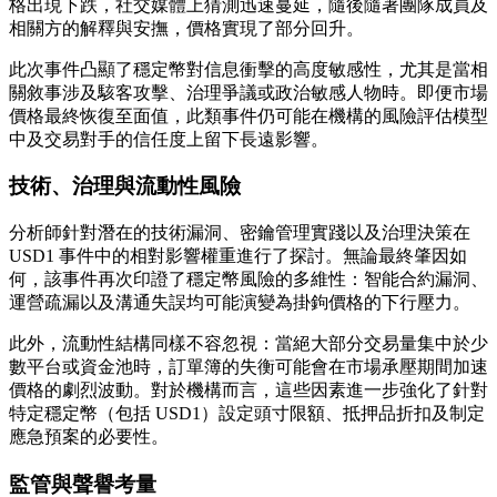
格出現下跌，社交媒體上猜測迅速蔓延，隨後隨著團隊成員及
相關方的解釋與安撫，價格實現了部分回升。
此次事件凸顯了穩定幣對信息衝擊的高度敏感性，尤其是當相
關敘事涉及駭客攻擊、治理爭議或政治敏感人物時。即便市場
價格最終恢復至面值，此類事件仍可能在機構的風險評估模型
中及交易對手的信任度上留下長遠影響。
技術、治理與流動性風險
分析師針對潛在的技術漏洞、密鑰管理實踐以及治理決策在
USD1 事件中的相對影響權重進行了探討。無論最終肇因如
何，該事件再次印證了穩定幣風險的多維性：智能合約漏洞、
運營疏漏以及溝通失誤均可能演變為掛鉤價格的下行壓力。
此外，流動性結構同樣不容忽視：當絕大部分交易量集中於少
數平台或資金池時，訂單簿的失衡可能會在市場承壓期間加速
價格的劇烈波動。對於機構而言，這些因素進一步強化了針對
特定穩定幣（包括 USD1）設定頭寸限額、抵押品折扣及制定
應急預案的必要性。
監管與聲譽考量