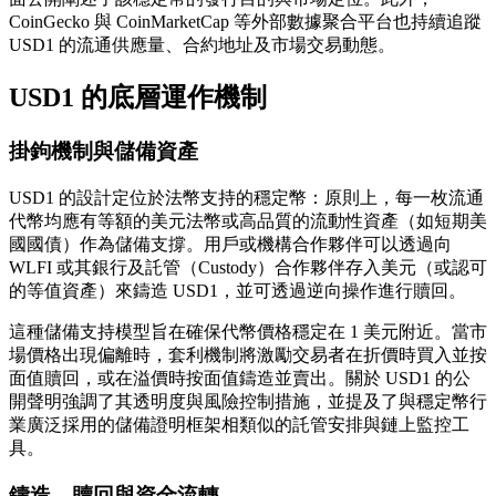
CoinGecko 與 CoinMarketCap 等外部數據聚合平台也持續追蹤
USD1 的流通供應量、合約地址及市場交易動態。
USD1 的底層運作機制
掛鉤機制與儲備資產
USD1 的設計定位於法幣支持的穩定幣：原則上，每一枚流通
代幣均應有等額的美元法幣或高品質的流動性資產（如短期美
國國債）作為儲備支撐。用戶或機構合作夥伴可以透過向
WLFI 或其銀行及託管（Custody）合作夥伴存入美元（或認可
的等值資產）來鑄造 USD1，並可透過逆向操作進行贖回。
這種儲備支持模型旨在確保代幣價格穩定在 1 美元附近。當市
場價格出現偏離時，套利機制將激勵交易者在折價時買入並按
面值贖回，或在溢價時按面值鑄造並賣出。關於 USD1 的公
開聲明強調了其透明度與風險控制措施，並提及了與穩定幣行
業廣泛採用的儲備證明框架相類似的託管安排與鏈上監控工
具。
鑄造、贖回與資金流轉