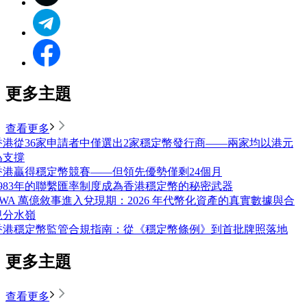
更多主題
查看更多
香港從36家申請者中僅選出2家穩定幣發行商——兩家均以港元
為支撐
香港贏得穩定幣競賽——但領先優勢僅剩24個月
1983年的聯繫匯率制度成為香港穩定幣的秘密武器
RWA 萬億敘事進入兌現期：2026 年代幣化資產的真實數據與合
規分水嶺
香港穩定幣監管合規指南：從《穩定幣條例》到首批牌照落地
更多主題
查看更多