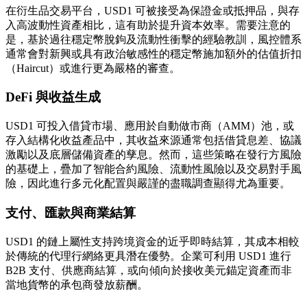
在衍生品交易平台，USD1 可被接受為保證金或抵押品，與存
入高波動性資產相比，這有助於提升資本效率。需要注意的
是，基於過往穩定幣脫鉤及流動性衝擊的經驗教訓，風控體系
通常會對新興或具有政治敏感性的穩定幣施加額外的估值折扣
（Haircut）或進行更為嚴格的審查。
DeFi 與收益生成
USD1 可投入借貸市場、應用於自動做市商（AMM）池，或
存入結構化收益產品中，其收益來源通常包括借貸息差、協議
激勵以及底層儲備資產的孳息。然而，這些策略在發行方風險
的基礎上，疊加了智能合約風險、流動性風險以及交易對手風
險，因此進行多元化配置與嚴謹的盡職調查顯得尤為重要。
支付、匯款與商業結算
USD1 的鏈上屬性支持跨境資金的近乎即時結算，其成本相較
於傳統的代理行網絡更具潛在優勢。企業可利用 USD1 進行
B2B 支付、供應商結算，或向傾向於接收美元錨定資產而非
當地貨幣的承包商發放薪酬。