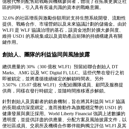
億枚代幣則配售給戰略與機構參與者，體現了在拓展更廣泛社
區的同時，引入具有長遠共識的資本的戰略意圖。
32.6% 的社區增長與激勵份額用於支持生態系統開發、流動性
提供、戰略合作、市場營銷以及未來協議計劃的儲備金。由於
WLFI 是 WLF 協議治理的基石，該資金池對於擴大參與度、
維持 USD1 的系統集成以及資助產品矩陣的持續構建具有關
鍵作用。
創始人、團隊的利益協同與風險披露
總供應量的 30%（300 億枚 WLFI）預留給聯合創始人 DT
Marks、AMG 以及 WC Digital Fi, LLC。這些代幣在發行之初
即被鎖定，並將遵循後續確定的解鎖時間表。另外
3.507%（35.07 億枚 WLFI）分配給團隊成員、顧問及服務提
供商，同樣在發行時鎖定，並隨時間推移逐步解鎖。
針對創始人及貢獻者的鎖倉機制，旨在將其利益與 WLF 協議
的長期成功深度綁定，進而推動作為旗艦穩定幣的 USD1 的
健康發展與廣泛採用。World Liberty Financial 強調上述數據的
透明度，並提供詳盡的供應量、分配方案及風險披露文件，以
便社區成員、交易所及機構合作夥伴能夠獨立評估 WLFI 及其