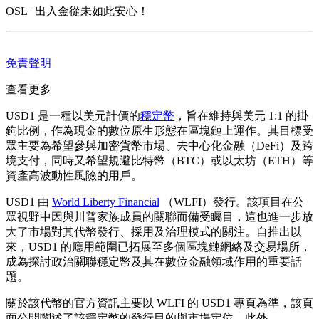
OSL | 出入金從未如此安心！
免責聲明
查看更多
USD1 是一種以美元計價的
穩定幣
，旨在維持與美元 1:1 的掛
鉤比例，作為現金的數位原生形態在區塊鏈上運作。其目標受
眾主要為希望參與加密貨幣市場、去中心化金融（DeFi）及跨
境支付，同時又希望規避比特幣（BTC）或以太坊（ETH）等
資產高波動性風險的用戶。
USD1 由
World Liberty Financial
（WLFI）發行。該項目在公
眾視野中因與川普家族成員的關聯而備受矚目，這也進一步放
大了市場對其代幣發行、採用及治理模式的關注。自推出以
來，USD1 的應用範圍已拓展至多個區塊鏈網絡及交易場所，
成為探討政治關聯穩定幣及其在數位金融領域作用的重要話
題。
關於該代幣的官方資訊主要以 WLFI 的 USD1 專頁為準，該頁
面公開闡述了該穩定幣的發行目的與市場定位。此外，