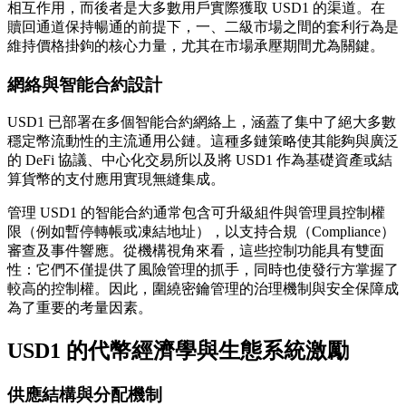
相互作用，而後者是大多數用戶實際獲取 USD1 的渠道。在
贖回通道保持暢通的前提下，一、二級市場之間的套利行為是
維持價格掛鉤的核心力量，尤其在市場承壓期間尤為關鍵。
網絡與智能合約設計
USD1 已部署在多個智能合約網絡上，涵蓋了集中了絕大多數
穩定幣流動性的主流通用公鏈。這種多鏈策略使其能夠與廣泛
的 DeFi 協議、中心化交易所以及將 USD1 作為基礎資產或結
算貨幣的支付應用實現無縫集成。
管理 USD1 的智能合約通常包含可升級組件與管理員控制權
限（例如暫停轉帳或凍結地址），以支持合規（Compliance）
審查及事件響應。從機構視角來看，這些控制功能具有雙面
性：它們不僅提供了風險管理的抓手，同時也使發行方掌握了
較高的控制權。因此，圍繞密鑰管理的治理機制與安全保障成
為了重要的考量因素。
USD1 的代幣經濟學與生態系統激勵
供應結構與分配機制