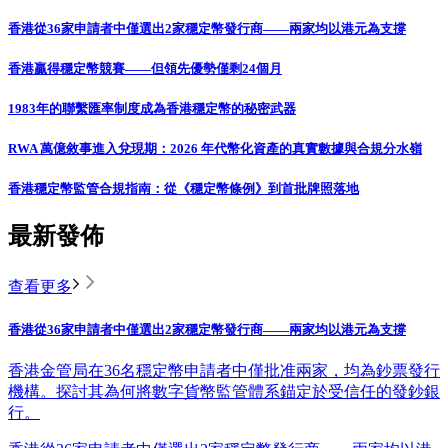
香港從36家申請者中僅選出2家穩定幣發行商——兩家均以港元為支撐
香港贏得穩定幣競賽——但領先優勢僅剩24個月
1983年的聯繫匯率制度成為香港穩定幣的秘密武器
RWA 萬億敘事進入兌現期：2026 年代幣化資產的真實數據與合規分水嶺
香港穩定幣監管合規指南：從《穩定幣條例》到首批牌照落地
最新發佈
查看更多
香港從36家申請者中僅選出2家穩定幣發行商——兩家均以港元為支撐
香港金管局在36名穩定幣申請者中僅批准兩家，均為鈔票發行
機構。探討其為何將數字貨幣監管體系錨定於受信任的發鈔銀
行。