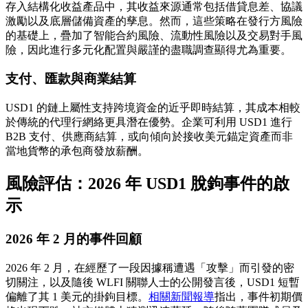
存入結構化收益產品中，其收益來源通常包括借貸息差、協議
激勵以及底層儲備資產的孳息。然而，這些策略在發行方風險
的基礎上，疊加了智能合約風險、流動性風險以及交易對手風
險，因此進行多元化配置與嚴謹的盡職調查顯得尤為重要。
支付、匯款與商業結算
USD1 的鏈上屬性支持跨境資金的近乎即時結算，其成本相較
於傳統的代理行網絡更具潛在優勢。企業可利用 USD1 進行
B2B 支付、供應商結算，或向傾向於接收美元錨定資產而非
當地貨幣的承包商發放薪酬。
風險評估：2026 年 USD1 脫鉤事件的啟
示
2026 年 2 月的事件回顧
2026 年 2 月，在經歷了一段因據稱遭遇「攻擊」而引發的密
切關注，以及隨後 WLFI 關聯人士的公開發言後，USD1 短暫
偏離了其 1 美元的掛鉤目標。
相關新聞報導
指出，事件初期價