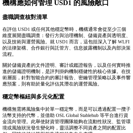
機構應如何管理 USD1 的風險敞口
盡職調查核對清單
在評估 USD1 或任何其他穩定幣時，機構通常會從至少三個
維度展開盡職調查：發行方與治理機制、儲備資產與透明度、
以及技術與運營風險。就 USD1 而言，這包括深入了解 WLFI
的法律架構、合作銀行與託管方、信息披露機制以及內部決策
流程。
關於儲備資產的文件證明、審計或鑑證報告，以及任何實時推
進的儲備證明機制，是評判掛鉤機制穩健性的核心依據。在技
術層面，針對智能合約的審計報告、密鑰管理策略以及事件響
應預案，則有助於量化評估其潛在的運營風險。
穩定幣樞紐與多元化配置
機構無需將風險集中於單一穩定幣，而是可以透過配置一攬子
法幣支持的代幣，並借助 OSL Global Stablehub 等平台進行資
金流向管理。此舉使財資管理團隊能夠在流動性狀況、監管環
境或風險狀況發生變化時，靈活調整不同資產之間的配置比