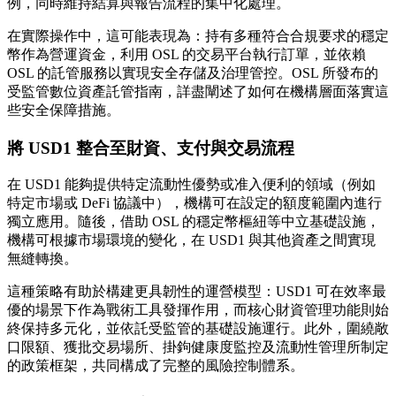
例，同時維持結算與報告流程的集中化處理。
在實際操作中，這可能表現為：持有多種符合合規要求的穩定
幣作為營運資金，利用 OSL 的交易平台執行訂單，並依賴
OSL 的託管服務以實現安全存儲及治理管控。OSL 所發布的
受監管數位資產託管指南，詳盡闡述了如何在機構層面落實這
些安全保障措施。
將 USD1 整合至財資、支付與交易流程
在 USD1 能夠提供特定流動性優勢或准入便利的領域（例如
特定市場或 DeFi 協議中），機構可在設定的額度範圍內進行
獨立應用。隨後，借助 OSL 的穩定幣樞紐等中立基礎設施，
機構可根據市場環境的變化，在 USD1 與其他資產之間實現
無縫轉換。
這種策略有助於構建更具韌性的運營模型：USD1 可在效率最
優的場景下作為戰術工具發揮作用，而核心財資管理功能則始
終保持多元化，並依託受監管的基礎設施運行。此外，圍繞敞
口限額、獲批交易場所、掛鉤健康度監控及流動性管理所制定
的政策框架，共同構成了完整的風險控制體系。