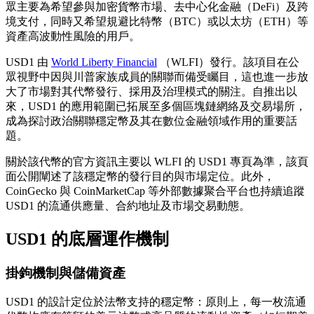
眾主要為希望參與加密貨幣市場、去中心化金融（DeFi）及跨
境支付，同時又希望規避比特幣（BTC）或以太坊（ETH）等
資產高波動性風險的用戶。
USD1 由
World Liberty Financial
（WLFI）發行。該項目在公
眾視野中因與川普家族成員的關聯而備受矚目，這也進一步放
大了市場對其代幣發行、採用及治理模式的關注。自推出以
來，USD1 的應用範圍已拓展至多個區塊鏈網絡及交易場所，
成為探討政治關聯穩定幣及其在數位金融領域作用的重要話
題。
關於該代幣的官方資訊主要以 WLFI 的 USD1 專頁為準，該頁
面公開闡述了該穩定幣的發行目的與市場定位。此外，
CoinGecko 與 CoinMarketCap 等外部數據聚合平台也持續追蹤
USD1 的流通供應量、合約地址及市場交易動態。
USD1 的底層運作機制
掛鉤機制與儲備資產
USD1 的設計定位於法幣支持的穩定幣：原則上，每一枚流通