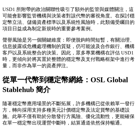
USD1 所附帶的政治關聯性吸引了額外的監管與媒體關注，這
可能會影響監管機構與決策者對該代幣的審視角度。在探討穩
定幣立法、儲備資產標準以及系統性風險時，此類備受矚目的
項目日益成為制定新規時的重要參考案例。
聲譽風險是另一個關鍵維度：即便脫鉤時間短暫，有關治理、
信息披露或危機處理機制的質疑，仍可能波及合作銀行、機構
客戶以及系統整合的決策。因此，眾多專業機構在評估 USD1
時，更傾向於將其置於整體的穩定幣及支付戰略框架中進行考
量，而非作為單一的資產押注。
從單一代幣到穩定幣網絡：OSL Global
Stablehub 簡介
隨著穩定幣應用場景的不斷拓展，許多機構已從依賴單一發行
方，轉向採用支持多種美元計價穩定幣及法定貨幣的基礎設
施。此舉不僅有助於分散發行方風險、優化流動性，更能確保
在單一穩定幣出現運營中斷時，結算通道依然保持暢通。