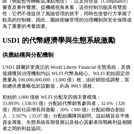
限（例如暫停轉帳或凍結地址），以支持合規（Compliance）
審查及事件響應。從機構視角來看，這些控制功能具有雙面
性：它們不僅提供了風險管理的抓手，同時也使發行方掌握了
較高的控制權。因此，圍繞密鑰管理的治理機制與安全保障成
為了重要的考量因素。
USD1 的代幣經濟學與生態系統激勵
供應結構與分配機制
USD1 隸屬於更廣泛的 World Liberty Financial 生態系統，其價
值捕獲與治理機制均以 WLFI 代幣為核心。WLFI 初始固定供
應量為 100,000,000,000（1,000 億）枚，由於銷毀或調整，當
前總供應量略低於該數值，約為 999.5 億枚。
初始的 1,000 億枚 WLFI 分配至四個主要模塊：
33.893%（338.93 億）分配給代幣銷售參與者，32.6%（326
億）用於社區增長與激勵，30%（300 億）分配給聯合創始
人，3.507%（35.07 億）分配給團隊與顧問。該結構旨在平衡
資金籌集、生態系統長期發展以及核心貢獻者與戰略利益相關
者之間的利益協同。