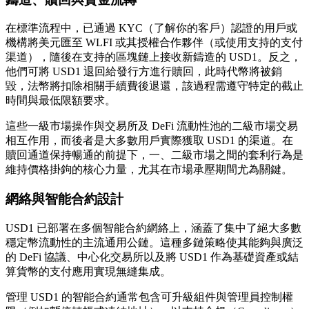
在標準流程中，已通過 KYC（了解你的客戶）認證的用戶或
機構將美元匯至 WLFI 或其授權合作夥伴（或使用支持的支付
渠道），隨後在支持的區塊鏈上接收新鑄造的 USD1。反之，
他們可將 USD1 退回給發行方進行贖回，此時代幣將被銷
毀，法幣將扣除相關手續費後退還，該過程需遵守特定的截止
時間與最低限額要求。
這些一級市場操作與交易所及 DeFi 流動性池的二級市場交易
相互作用，而後者是大多數用戶實際獲取 USD1 的渠道。在
贖回通道保持暢通的前提下，一、二級市場之間的套利行為是
維持價格掛鉤的核心力量，尤其在市場承壓期間尤為關鍵。
網絡與智能合約設計
USD1 已部署在多個智能合約網絡上，涵蓋了集中了絕大多數
穩定幣流動性的主流通用公鏈。這種多鏈策略使其能夠與廣泛
的 DeFi 協議、中心化交易所以及將 USD1 作為基礎資產或結
算貨幣的支付應用實現無縫集成。
管理 USD1 的智能合約通常包含可升級組件與管理員控制權