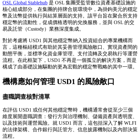
OSL Global Stablehub
是 OSL 集團受監管數位資產基礎設施的
核心組成部分，在集團的持牌合規環境中，為掛鉤美元的穩定
幣及法幣提供執行與結算層面的支持。該平台旨在聚合所支持
穩定幣的流動性，促成價格透明的兌換服務，並與 OSL 的交
易及託管（Custody）業務深度集成。
對於考慮將 USD1 與其他穩定幣納入投資組合的專業機構而
言，這種樞紐模式有助於其妥善管理風險敞口、實現資產間的
動態平衡，並標準化資金庫管理、支付流轉及交易執行等運營
流程。在此框架下，USD1 不再是一個孤立的解決方案，而是
構成了由基礎設施驅動的更為宏觀的穩定幣戰略的其中一環。
機構應如何管理 USD1 的風險敞口
盡職調查核對清單
在評估 USD1 或任何其他穩定幣時，機構通常會從至少三個
維度展開盡職調查：發行方與治理機制、儲備資產與透明度、
以及技術與運營風險。就 USD1 而言，這包括深入了解 WLFI
的法律架構、合作銀行與託管方、信息披露機制以及內部決策
流程。