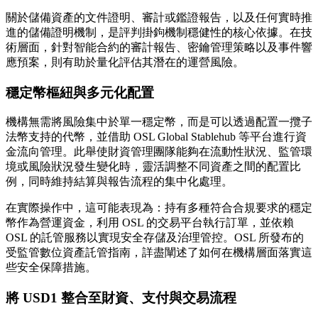
關於儲備資產的文件證明、審計或鑑證報告，以及任何實時推
進的儲備證明機制，是評判掛鉤機制穩健性的核心依據。在技
術層面，針對智能合約的審計報告、密鑰管理策略以及事件響
應預案，則有助於量化評估其潛在的運營風險。
穩定幣樞紐與多元化配置
機構無需將風險集中於單一穩定幣，而是可以透過配置一攬子
法幣支持的代幣，並借助 OSL Global Stablehub 等平台進行資
金流向管理。此舉使財資管理團隊能夠在流動性狀況、監管環
境或風險狀況發生變化時，靈活調整不同資產之間的配置比
例，同時維持結算與報告流程的集中化處理。
在實際操作中，這可能表現為：持有多種符合合規要求的穩定
幣作為營運資金，利用 OSL 的交易平台執行訂單，並依賴
OSL 的託管服務以實現安全存儲及治理管控。OSL 所發布的
受監管數位資產託管指南，詳盡闡述了如何在機構層面落實這
些安全保障措施。
將 USD1 整合至財資、支付與交易流程