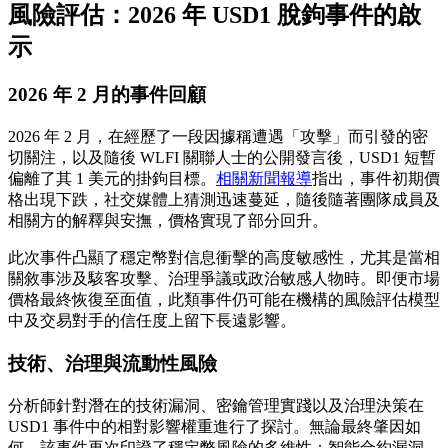
風險評估：2026 年 USD1 脫鉤事件的啟
示
2026 年 2 月的事件回顧
2026 年 2 月，在經歷了一段因據稱遭遇「攻擊」而引發的密
切關注，以及隨後 WLFI 關聯人士的公開發言後，USD1 短暫
偏離了其 1 美元的掛鉤目標。
相關新聞報導
指出，事件初期價
格出現下跌，社交媒體上猜測迅速蔓延，隨後隨著團隊成員及
相關方的解釋與安撫，價格實現了部分回升。
此次事件凸顯了穩定幣對信息衝擊的高度敏感性，尤其是當相
關敘事涉及駭客攻擊、治理爭議或政治敏感人物時。即便市場
價格最終恢復至面值，此類事件仍可能在機構的風險評估模型
中及交易對手的信任度上留下長遠影響。
技術、治理與流動性風險
分析師針對潛在的技術漏洞、密鑰管理實踐以及治理決策在
USD1 事件中的相對影響權重進行了探討。無論最終肇因如
何，該事件再次印證了穩定幣風險的多維性：智能合約漏洞、