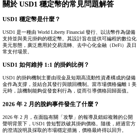
關於 USD1 穩定幣的常見問題解答
USD1 穩定幣是什麼？
USD1 是一種由 World Liberty Financial 發行、以法幣作為儲備
支持並與美元掛鉤的穩定幣。其設計旨在提供可編程的數位化
美元形態，廣泛應用於交易流轉、去中心化金融（DeFi）及日
常支付場景。
USD1 如何維持 1:1 的掛鉤比例？
USD1 的掛鉤機制主要由現金及短期高流動性資產構成的儲備
金作為支撐，並結合其發行與贖回機制。當市場價格偏離 1 美
元時，該機制能夠促發套利行為，從而引導價格回歸面值。
2026 年 2 月的脫鉤事件發生了什麼？
2026 年 2 月，在面臨有關「攻擊」的報導及錯綜複雜的公開
聲明背景下，USD1 曾短暫跌破其掛鉤價格。隨後，經過官方
的澄清說明及採取的市場穩定措施，價格最終得以回升。