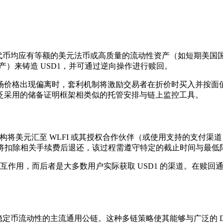
代币均应有等额的美元法币或高质量的流动性资产（如短期美国国债
资产）来铸造 USD1，并可通过逆向操作进行赎回。
场价格出现偏离时，套利机制将激励交易者在折价时买入并按面值
泛采用的储备证明框架相类似的托管安排与链上监控工具。
构将美元汇至 WLFI 或其授权合作伙伴（或使用支持的支付渠道
法币将扣除相关手续费后退还，该过程需遵守特定的截止时间与最低
易相互作用，而后者是大多数用户实际获取 USD1 的渠道。在
定币流动性的主流通用公链。这种多链策略使其能够与广泛的 DeF