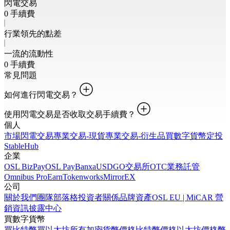
閃電交易
0 手續費
行業領先的點差
一流的流動性
0 手續費
常見問題
如何進行閃電交易？
使用閃電交易是否收取交易手續費？
個人
市場
閃電交易
專業交易-現貨
專業交易-衍生品
買數字貨幣
定投
StableHub
企業
OSL BizPay
OSL Pay
Banxa
USDGO
交易所
OTC業務
託管
Omnibus Pro
Earn
Tokenworks
MirrorEX
公司
關於我們
團隊
部落格
投資者關係
品牌資產
OSL EU | MiCAR 營
銷資訊披露中心
買數字貨幣
買比特幣
買以太坊
所有加密貨幣價格
比特幣價格
以太坊價格
幣