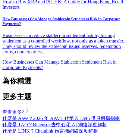
How to Buy XRP on OSL HK: A Guide for Hong Kong Retail
Investors
How Businesses Can Manage Stablecoin Settlement Risk in Corporate
Payments?
Businesses can reduce stablecoin settlement risk by treating
settlement as a controlled workflow, not only as a token transfer.
They should review the stablecoin issuer, reserves, redemption
terms, counterparties,...
How Businesses Can Manage Stablecoin Settlement Risk in
Corporate Payments?
為你精選
更多主題
查看更多
什麼是 Aave？2026 年 AAVE 代幣與 DeFi 借貸機構指南
什麼是 TAO？Bittensor 去中心化 AI 網絡深度解析
什麼是 LINK？Chainlink 預言機網絡深度解析