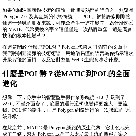
如果你關注區塊鏈技術的演進，近期最熱門的話題之一無疑是
'Polygon 2.0' 及其全新的代幣符號——POL。對於許多剛剛接
觸這一領域的朋友來說，可能會產生一連串疑問：為什麼熟悉
的 MATIC 代幣要換名字？這僅僅是一次品牌重塑，還是底層
技術的根本性變革？
在這篇關於
什麼是POL幣？Polygon代幣入門指南
的文章中，
我們將剝開複雜的技術術語，用通俗易懂的語言為你揭示這次
升級背後的邏輯，以及它對整個 Web3 生態意味著什麼。
什麼是POL幣？從MATIC到POL的全面
進化
想像一下，你手中的智慧型手機作業系統從 v1.0 升級到了
v2.0，不僅介面變了，底層的運行邏輯也變得更強大、更流
暢。POL 幣的誕生，正是 Polygon 網路進行的一次徹底的 '系
統升級'。
在此之前，MATIC 是 Polygon 網路的原生代幣，它出色地完
成了任務，幫助 Polygon 成為了以太坊最主流的擴容方案之