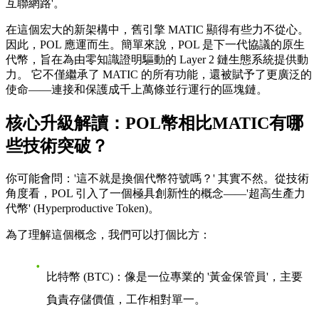
互聯網路'。
在這個宏大的新架構中，舊引擎 MATIC 顯得有些力不從心。
因此，POL 應運而生。簡單來說，
POL 是下一代協議的原生
代幣，旨在為由零知識證明驅動的 Layer 2 鏈生態系統提供動
力。
它不僅繼承了 MATIC 的所有功能，還被賦予了更廣泛的
使命——連接和保護成千上萬條並行運行的區塊鏈。
核心升級解讀：POL幣相比MATIC有哪
些技術突破？
你可能會問：'這不就是換個代幣符號嗎？' 其實不然。從技術
角度看，POL 引入了一個極具創新性的概念——
'超高生產力
代幣' (Hyperproductive Token)
。
為了理解這個概念，我們可以打個比方：
比特幣 (BTC)
：像是一位專業的 '黃金保管員'，主要
負責存儲價值，工作相對單一。