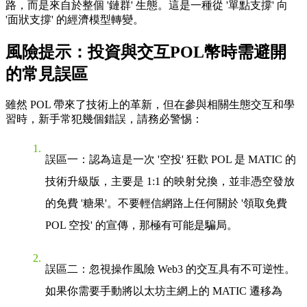
路，而是來自於整個 '鏈群' 生態。這是一種從 '單點支撐' 向
'面狀支撐' 的經濟模型轉變。
風險提示：投資與交互POL幣時需避開
的常見誤區
雖然 POL 帶來了技術上的革新，但在參與相關生態交互和學
習時，新手常犯幾個錯誤，請務必警惕：
誤區一：認為這是一次 '空投' 狂歡
POL 是 MATIC 的
技術升級版，主要是 1:1 的映射兌換，並非憑空發放
的免費 '糖果'。不要輕信網路上任何關於 '領取免費
POL 空投' 的宣傳，那極有可能是騙局。
誤區二：忽視操作風險
Web3 的交互具有不可逆性。
如果你需要手動將以太坊主網上的 MATIC 遷移為