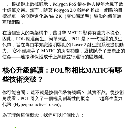
一。根據鏈上數據顯示，Polygon PoS 鏈在過去幾年承載了數
十億筆交易。然而，隨著 Polygon 2.0 戰略的推出，網路的目
標從單一的側鏈進化為 '由 ZK（零知識證明）驅動的價值層
互聯網路'。
在這個宏大的新架構中，舊引擎 MATIC 顯得有些力不從心。
因此，POL 應運而生。簡單來說，
POL 是下一代協議的原生
代幣，旨在為由零知識證明驅動的 Layer 2 鏈生態系統提供動
力。
它不僅繼承了 MATIC 的所有功能，還被賦予了更廣泛的
使命——連接和保護成千上萬條並行運行的區塊鏈。
核心升級解讀：POL幣相比MATIC有哪
些技術突破？
你可能會問：'這不就是換個代幣符號嗎？' 其實不然。從技術
角度看，POL 引入了一個極具創新性的概念——
'超高生產力
代幣' (Hyperproductive Token)
。
為了理解這個概念，我們可以打個比方：