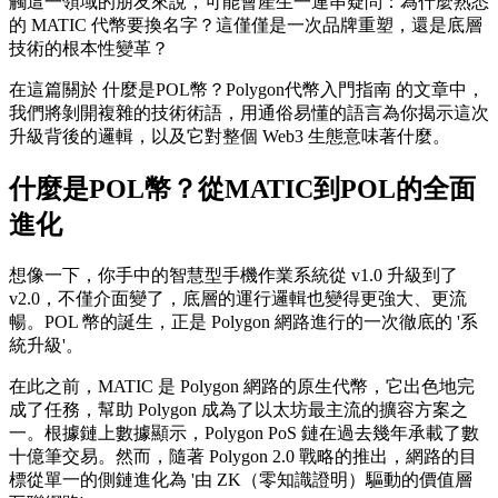
觸這一領域的朋友來說，可能會產生一連串疑問：為什麼熟悉
的 MATIC 代幣要換名字？這僅僅是一次品牌重塑，還是底層
技術的根本性變革？
在這篇關於
什麼是POL幣？Polygon代幣入門指南
的文章中，
我們將剝開複雜的技術術語，用通俗易懂的語言為你揭示這次
升級背後的邏輯，以及它對整個 Web3 生態意味著什麼。
什麼是POL幣？從MATIC到POL的全面
進化
想像一下，你手中的智慧型手機作業系統從 v1.0 升級到了
v2.0，不僅介面變了，底層的運行邏輯也變得更強大、更流
暢。POL 幣的誕生，正是 Polygon 網路進行的一次徹底的 '系
統升級'。
在此之前，MATIC 是 Polygon 網路的原生代幣，它出色地完
成了任務，幫助 Polygon 成為了以太坊最主流的擴容方案之
一。根據鏈上數據顯示，Polygon PoS 鏈在過去幾年承載了數
十億筆交易。然而，隨著 Polygon 2.0 戰略的推出，網路的目
標從單一的側鏈進化為 '由 ZK（零知識證明）驅動的價值層