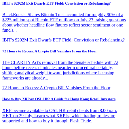
IBIT's $202M Exit Dwarfs ETF Field: Conviction or Rebalancing?
BlackRock's iShares Bitcoin Trust accounted for roughly 90% of a
$225 million spot Bitcoin ETF outflow on July 23, raising questions
about whether headline flow figures reflect sector sentiment or one
fund's...
IBIT's $202M Exit Dwarfs ETF Field: Conviction or Rebalancing?
72 Hours to Recess: A Crypto Bill Vanishes From the Floor
The CLARITY Act's removal from the Senate schedule with 72
hours before recess eliminates near-term procedural certainty,
shifting analytical weight toward jurisdictions where licensing
frameworks are already...
72 Hours to Recess: A Crypto Bill Vanishes From the Floor
How to Buy XRP on OSL HK: A Guide for Hong Kong Retail Investors
XRP became available to OSL HK retail clients from 8:00 p.m.
HKT on 29 July. Learn what XRP is, which trading routes are
supported and how to buy it through Flash Trade.