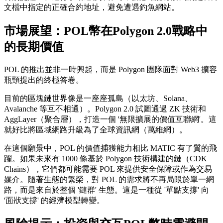
文檔中指定的正確合約地址，避免遭遇釣魚網站。
市場展望：POL幣在Polygon 2.0戰略中
的長期價值
POL 的推出並非一時興起，而是 Polygon 團隊面對 Web3 擴容
瓶頸提出的終極答卷。
目前的區塊鏈世界像是一座座孤島（以太坊、Solana、
Avalanche 等互不相通）。Polygon 2.0 試圖通過 ZK 技術和
AggLayer（聚合層），打造一個 '無限擴展的價值互聯網'。這
就好比將區域網路升級為了全球資訊網（萬維網）。
在這個願景中，POL 的價值捕獲能力相比 MATIC 有了質的飛
躍。如果未來有 1000 條基於 Polygon 技術構建的鏈（CDK
Chains），它們都可能需要 POL 來提供安全保障或作為交易
媒介。隨著生態的繁榮，對 POL 的需求將不再局限於單一網
路，而是來自於整個 '鏈群' 生態。這是一種從 '單點支撐' 向
'面狀支撐' 的經濟模型轉變。