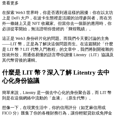
查看更多
在探索 Web3 世界時，你是否遇到過這樣的困擾：你在以太坊
上是 DeFi 大戶，在波卡生態裡是活躍的治理參與者，而在另
外一條鏈上又是 NFT 收藏家。但當你去一個新的應用時，你
必須從零開始，無法證明你曾經的「輝煌戰績」。
這正是 Web3 身份碎片化的問題。而我們今天要討論的主角
——LIT 幣，正是為了解決這個問題而生。在這篇關於「什麼
是 LIT 幣？LIT 代幣入門教程」的文章中，我們將剝開複雜的
技術外殼，用通俗易懂的語言帶你讀懂 Litentry（LIT）協議及
其代幣背後的邏輯。
什麼是 LIT 幣？深入了解 Litentry 去中
心化身份協議
簡單來說，
Litentry 是一個去中心化的身份聚合器
，而 LIT 幣
則是在這個網絡中流動的「血液」（原生代幣）。
想像一下，在現實生活中，你的信用評分（如芝麻信用或
FICO 分）匯集了你的各種財務行為，讓你輕鬆貸款或免押金