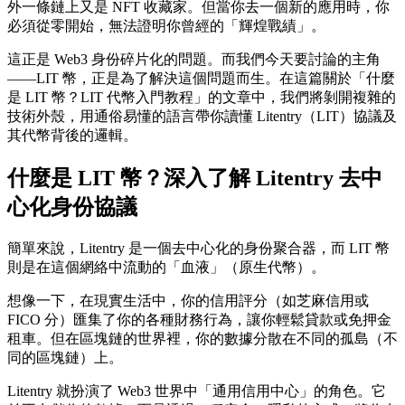
外一條鏈上又是 NFT 收藏家。但當你去一個新的應用時，你
必須從零開始，無法證明你曾經的「輝煌戰績」。
這正是 Web3 身份碎片化的問題。而我們今天要討論的主角
——LIT 幣，正是為了解決這個問題而生。在這篇關於「什麼
是 LIT 幣？LIT 代幣入門教程」的文章中，我們將剝開複雜的
技術外殼，用通俗易懂的語言帶你讀懂 Litentry（LIT）協議及
其代幣背後的邏輯。
什麼是 LIT 幣？深入了解 Litentry 去中
心化身份協議
簡單來說，
Litentry 是一個去中心化的身份聚合器
，而 LIT 幣
則是在這個網絡中流動的「血液」（原生代幣）。
想像一下，在現實生活中，你的信用評分（如芝麻信用或
FICO 分）匯集了你的各種財務行為，讓你輕鬆貸款或免押金
租車。但在區塊鏈的世界裡，你的數據分散在不同的孤島（不
同的區塊鏈）上。
Litentry 就扮演了 Web3 世界中「通用信用中心」的角色。它