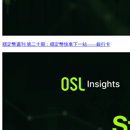
穩定幣週刊 第二十期：穩定幣快車下一站——銀行卡