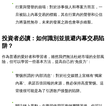
行業與聲譽的崩塌
：對於涉事個人和專案方而言，一
旦被貼上內幕交易的標籤，其在行業內的聲譽和公信
力將蕩然無存，未來的發展之路也會舉步維艱。
投資者必讀：如何識別並規避內幕交易陷
阱？
作為普通的愛好者和學習者，雖然我們無法杜絕市場的全部風
險，但可以學習一些基本方法，提高自己的‘免疫力’：
警惕所謂的‘內部消息’
：對於社交媒體上宣稱有‘獨家
內幕’、承諾百倍回報的來源，務必保持高度警惕。這
背後很可能是為了引誘散戶接盤的陷阱。
關注鏈上異動
：在學習使用區塊鏈瀏覽器後，你可以