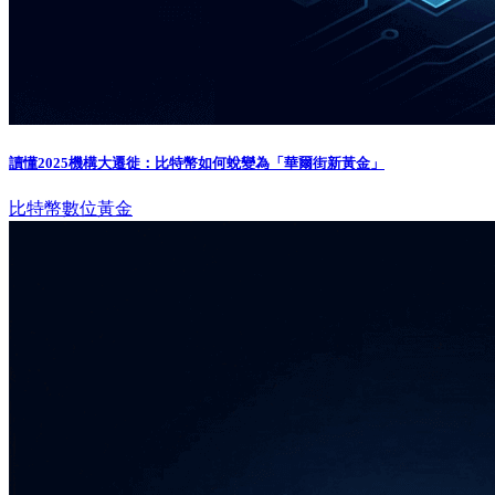
讀懂2025機構大遷徙：比特幣如何蛻變為「華爾街新黃金」
比特幣
數位黃金