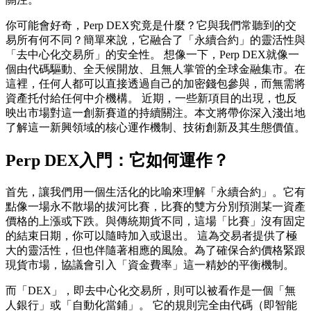
你可能會好奇，Perp DEX究竟是什麼？它與我們常聽到的交
易所有何不同？簡單來說，它融合了「永續合約」的靈活性與
「去中心化交易所」的安全性。 想像一下，Perp DEX就像一
個由代碼驅動、全天候開放、且無人掌管的全球金融集市。在
這裡，任何人都可以直接透過自己的加密錢包參與，而無需將
資產托付給任何中介機構。 近期，一些新項目的出現，也反
映出市場對這一創新賽道的持續關注。本文將帶你深入淺出地
了解這一新興領域的核心運作機制、技術創新及其生態價值。
Perp DEX入門：它如何運作？
首先，讓我們用一個生活化的比喻來理解「永續合約」。它有
點像一場永不散場的拔河比賽，比賽的雙方分別預測某一資產
價格的上漲或下跌。與傳統期貨不同，這場「比賽」沒有固定
的結束日期，你可以隨時加入或退出。 這為交易者提供了極
大的靈活性，但也伴隨著相應的風險。為了確保合約價格緊跟
現貨市場，協議會引入「資金費率」這一精妙的平衡機制。
而「DEX」，即去中心化交易所，則可以被看作是一個「無
人銀行」或「自動化當鋪」。 它的規則完全由代碼（即智能