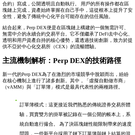
合約）寫成，公開透明且自動執行。 用戶的所有操作都在區
塊鏈上完成，資產始終掌握在自己手中，這從根本上提升了安
全性，避免了傳統中心化平台可能存在的信任風險。
結合起來，Perp DEX便是在區塊鏈上構建的一個無需許可、
無需中介的永續合約交易平台。它不僅繼承了DeFi去中心化、
透明和用戶資產自持的核心優勢，還透過技術創新，致力於提
供不亞於中心化交易所（CEX）的流暢體驗。
主流機制解析：Perp DEX的技術路徑
新一代的Perp DEX為了在激烈的市場競爭中脫穎而出，紛紛
在核心機制上進行了諸多創新。其中，「虛擬自動做市商」
（vAMM）與「訂單簿」模式是最具代表性的兩種路徑。
訂單簿模式
：這更接近我們熟悉的傳統證券交易所體
驗，買賣雙方的掛單被記錄在一個公開的帳本上，系
統自動進行撮合。 為了決區塊鏈性能限制帶來的速度
問題，一些新平台採用了鏈下訂單簿與鏈上結算的混