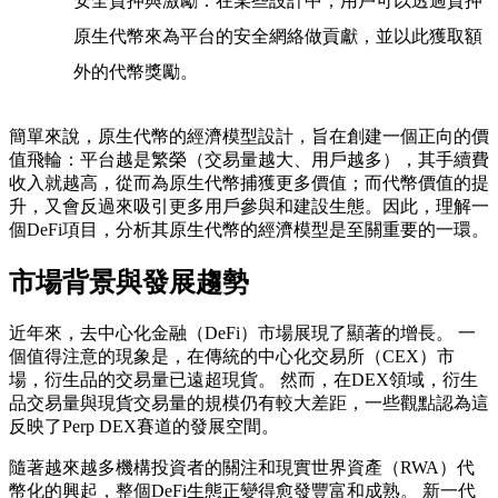
安全質押與激勵
：在某些設計中，用戶可以透過質押
原生代幣來為平台的安全網絡做貢獻，並以此獲取額
外的代幣獎勵。
簡單來說，原生代幣的經濟模型設計，旨在創建一個正向的價
值飛輪：平台越是繁榮（交易量越大、用戶越多），其手續費
收入就越高，從而為原生代幣捕獲更多價值；而代幣價值的提
升，又會反過來吸引更多用戶參與和建設生態。因此，理解一
個DeFi項目，分析其原生代幣的經濟模型是至關重要的一環。
市場背景與發展趨勢
近年來，去中心化金融（DeFi）市場展現了顯著的增長。 一
個值得注意的現象是，在傳統的中心化交易所（CEX）市
場，衍生品的交易量已遠超現貨。 然而，在DEX領域，衍生
品交易量與現貨交易量的規模仍有較大差距，一些觀點認為這
反映了Perp DEX賽道的發展空間。
隨著越來越多機構投資者的關注和現實世界資產（RWA）代
幣化的興起，整個DeFi生態正變得愈發豐富和成熟。 新一代