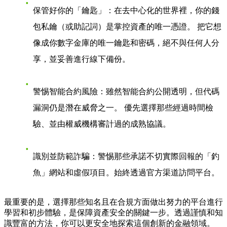
保管好你的「鑰匙」
：在去中心化的世界裡，你的錢
包私鑰（或助記詞）是掌控資產的唯一憑證。 把它想
像成你數字金庫的唯一鑰匙和密碼，絕不與任何人分
享，並妥善進行線下備份。
警惕智能合約風險
：雖然智能合約公開透明，但代碼
漏洞仍是潛在威脅之一。 優先選擇那些經過時間檢
驗、並由權威機構審計過的成熟協議。
識別並防範詐騙
：警惕那些承諾不切實際回報的「釣
魚」網站和虛假項目。始終透過官方渠道訪問平台。
最重要的是，選擇那些知名且在合規方面做出努力的平台進行
學習和初步體驗，是保障資產安全的關鍵一步。透過謹慎和知
識豐富的方法，你可以更安全地探索這個創新的金融領域。