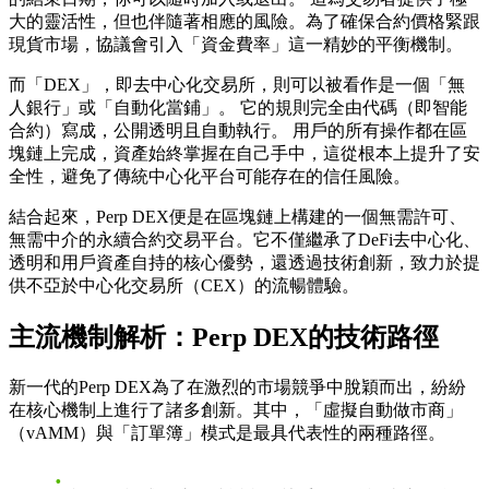
大的靈活性，但也伴隨著相應的風險。為了確保合約價格緊跟
現貨市場，協議會引入「資金費率」這一精妙的平衡機制。
而「DEX」，即去中心化交易所，則可以被看作是一個「無
人銀行」或「自動化當鋪」。 它的規則完全由代碼（即智能
合約）寫成，公開透明且自動執行。 用戶的所有操作都在區
塊鏈上完成，資產始終掌握在自己手中，這從根本上提升了安
全性，避免了傳統中心化平台可能存在的信任風險。
結合起來，Perp DEX便是在區塊鏈上構建的一個無需許可、
無需中介的永續合約交易平台。它不僅繼承了DeFi去中心化、
透明和用戶資產自持的核心優勢，還透過技術創新，致力於提
供不亞於中心化交易所（CEX）的流暢體驗。
主流機制解析：Perp DEX的技術路徑
新一代的Perp DEX為了在激烈的市場競爭中脫穎而出，紛紛
在核心機制上進行了諸多創新。其中，「虛擬自動做市商」
（vAMM）與「訂單簿」模式是最具代表性的兩種路徑。