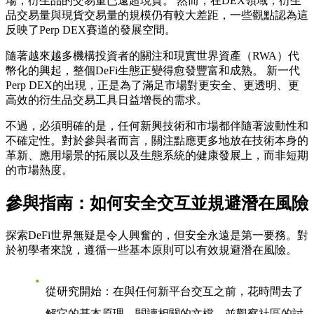
場，衍生品的交易量已遠超現貨。 然而，在DEX領域，衍生
品交易量與現貨交易量的規模仍有較大差距，一些觀點認為這
反映了Perp DEX賽道的發展空間。
隨著越來越多機構投資者的關注和現實世界資產（RWA）代
幣化的興起，整個DeFi生態正變得愈發豐富和成熟。 新一代
Perp DEX的出現，正是為了滿足市場對更安全、更透明、更
高效的衍生品交易工具日益增長的需求。
不過，必須明確的是，任何新興技術和市場都伴隨著波動性和
不確定性。對於參與者而言，關注點應更多地放在技術本身的
革新、應用場景的拓展以及生態系統的健康發展上，而非短期
的市場熱度。
參與指南：如何安全交互並規避潛在風險
探索DeFi世界無疑是令人興奮的，但安全永遠是第一要務。對
於初學者來說，遵循一些基本原則可以有效規避潛在風險。
從研究開始
：在與任何新平台交互之前，花時間去了
解它的基本原理、閱讀相關的文檔，並觀察社區的討