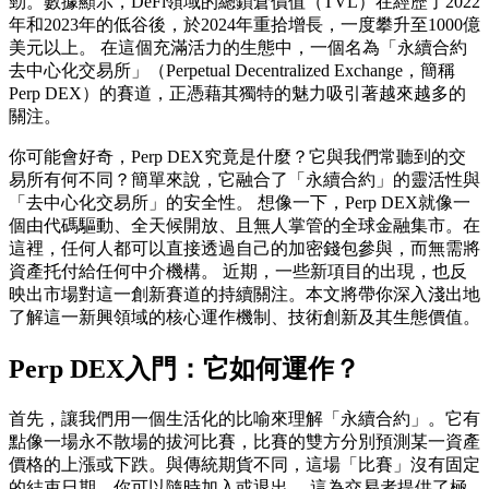
勁。數據顯示，DeFi領域的總鎖倉價值（TVL）在經歷了2022
年和2023年的低谷後，於2024年重拾增長，一度攀升至1000億
美元以上。 在這個充滿活力的生態中，一個名為「永續合約
去中心化交易所」（Perpetual Decentralized Exchange，簡稱
Perp DEX）的賽道，正憑藉其獨特的魅力吸引著越來越多的
關注。
你可能會好奇，Perp DEX究竟是什麼？它與我們常聽到的交
易所有何不同？簡單來說，它融合了「永續合約」的靈活性與
「去中心化交易所」的安全性。 想像一下，Perp DEX就像一
個由代碼驅動、全天候開放、且無人掌管的全球金融集市。在
這裡，任何人都可以直接透過自己的加密錢包參與，而無需將
資產托付給任何中介機構。 近期，一些新項目的出現，也反
映出市場對這一創新賽道的持續關注。本文將帶你深入淺出地
了解這一新興領域的核心運作機制、技術創新及其生態價值。
Perp DEX入門：它如何運作？
首先，讓我們用一個生活化的比喻來理解「永續合約」。它有
點像一場永不散場的拔河比賽，比賽的雙方分別預測某一資產
價格的上漲或下跌。與傳統期貨不同，這場「比賽」沒有固定
的結束日期，你可以隨時加入或退出。 這為交易者提供了極