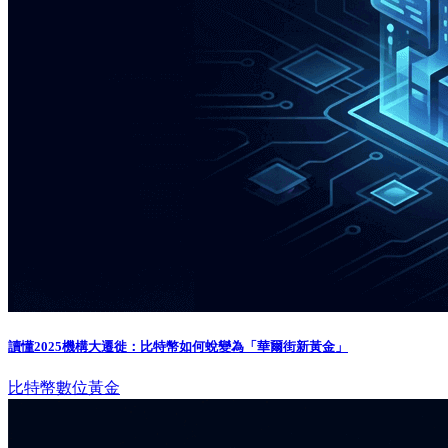
讀懂2025機構大遷徙：比特幣如何蛻變為「華爾街新黃金」
比特幣
數位黃金