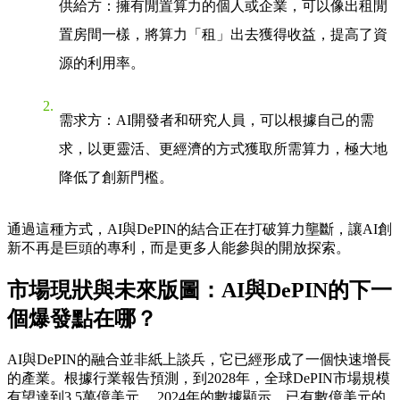
供給方
：擁有閒置算力的個人或企業，可以像出租閒
置房間一樣，將算力「租」出去獲得收益，提高了資
源的利用率。
需求方
：AI開發者和研究人員，可以根據自己的需
求，以更靈活、更經濟的方式獲取所需算力，極大地
降低了創新門檻。
通過這種方式，AI與DePIN的結合正在打破算力壟斷，讓AI創
新不再是巨頭的專利，而是更多人能參與的開放探索。
市場現狀與未來版圖：AI與DePIN的下一
個爆發點在哪？
AI與DePIN的融合並非紙上談兵，它已經形成了一個快速增長
的產業。根據行業報告預測，到2028年，全球DePIN市場規模
有望達到3.5萬億美元。 2024年的數據顯示，已有數億美元的