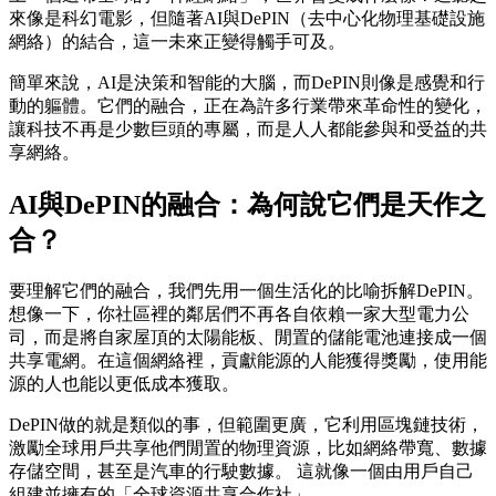
來像是科幻電影，但隨著AI與DePIN（去中心化物理基礎設施
網絡）的結合，這一未來正變得觸手可及。
簡單來說，AI是決策和智能的大腦，而DePIN則像是感覺和行
動的軀體。它們的融合，正在為許多行業帶來革命性的變化，
讓科技不再是少數巨頭的專屬，而是人人都能參與和受益的共
享網絡。
AI與DePIN的融合：為何說它們是天作之
合？
要理解它們的融合，我們先用一個生活化的比喻拆解DePIN。
想像一下，你社區裡的鄰居們不再各自依賴一家大型電力公
司，而是將自家屋頂的太陽能板、閒置的儲能電池連接成一個
共享電網。在這個網絡裡，貢獻能源的人能獲得獎勵，使用能
源的人也能以更低成本獲取。
DePIN做的就是類似的事，但範圍更廣，它利用區塊鏈技術，
激勵全球用戶共享他們閒置的物理資源，比如網絡帶寬、數據
存儲空間，甚至是汽車的行駛數據。 這就像一個由用戶自己
組建並擁有的「全球資源共享合作社」。