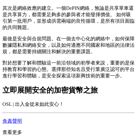
其次是
網絡效應的建立
。一個DePIN網絡，無論是共享單車還
是共享算力，都需要足夠多的參與者才能發揮價值。 如何吸
引第一批用戶，並形成供需兩端的良性循環，是所有項目面臨
的共同難題。
最後是
安全與合規問題
。在一個去中心化的網絡中，如何保障
數據隱私和網絡安全，以及如何適應不同國家和地區的法律法
規，都是需要持續關注和解決的重要課題。
對於想要了解和體驗這一前沿領域的初學者來說，重要的是保
持教育和學習的心態。選擇那些知名且受行業廣泛認可的平台
進行學習和體驗，是安全探索這項新興技術的重要一步。
立即展開安全的加密貨幣之旅
OSL | 出入金從未如此安心！
免責聲明
查看更多