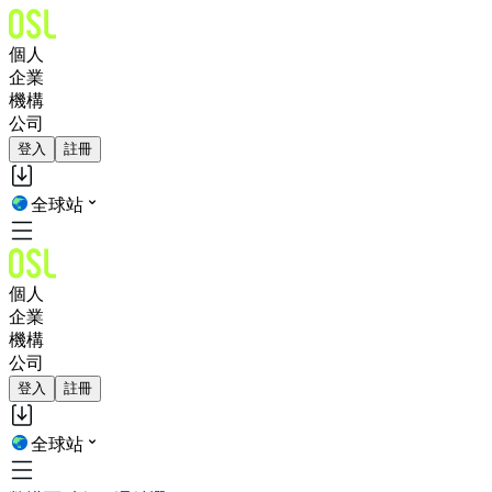
個人
企業
機構
公司
登入
註冊
全球站
個人
企業
機構
公司
登入
註冊
全球站