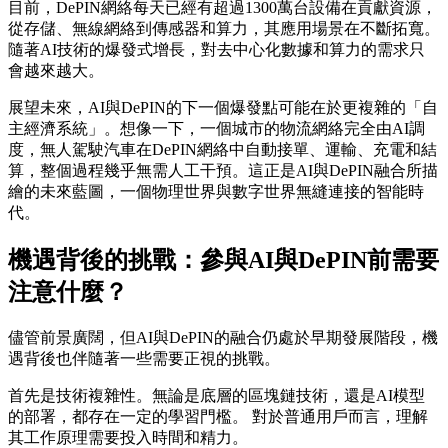
目前，DePIN網絡每天已經有超過1300萬台設備在貢獻資源，
從存儲、無線網絡到傳感器和算力，其應用場景在不斷拓寬。
隨著AI技術的爆發式增長，對去中心化數據和算力的需求只
會越來越大。
展望未來，AI與DePIN的下一個爆發點可能在於更複雜的「自
主經濟系統」。想像一下，一個城市的物流網絡完全由AI調
度，無人駕駛汽車在DePIN網絡中自動接單、運輸、充電和結
算，整個過程幾乎無需人工干預。這正是AI與DePIN融合所描
繪的未來藍圖，一個物理世界與數字世界無縫連接的智能時
代。
機遇背後的挑戰：參與AI與DePIN前需要
注意什麼？
儘管前景廣闊，但AI與DePIN的融合仍處於早期發展階段，機
遇背後也伴隨著一些需要正視的挑戰。
首先是
技術複雜性
。無論是底層的區塊鏈技術，還是AI模型
的部署，都存在一定的學習門檻。 對於普通用戶而言，理解
其工作原理需要投入時間和精力。