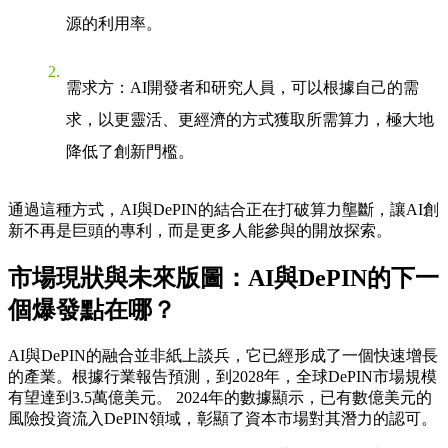
源的利用率。
需求方
：AI開發者和研究人員，可以根據自己的需
求，以更靈活、更經濟的方式獲取所需算力，極大地
降低了創新門檻。
通過這種方式，AI與DePIN的結合正在打破算力壟斷，讓AI創
新不再是巨頭的專利，而是更多人能參與的開放探索。
市場現狀與未來版圖：AI與DePIN的下一
個爆發點在哪？
AI與DePIN的融合並非紙上談兵，它已經形成了一個快速增長
的產業。根據行業報告預測，到2028年，全球DePIN市場規模
有望達到3.5萬億美元。 2024年的數據顯示，已有數億美元的
風險投資流入DePIN領域，彰顯了資本市場對其潛力的認可。