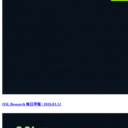
OSL Research 每日早報 | 2026.03.12