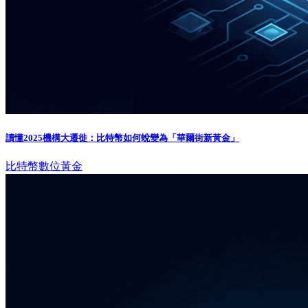
讀懂2025機構大遷徙：比特幣如何蛻變為「華爾街新黃金」
比特幣
數位黃金