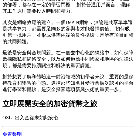
的部署，都存在一定的學習門檻。 對於普通用戶而言，理解
其工作原理需要投入時間和精力。
其次是
網絡效應的建立
。一個DePIN網絡，無論是共享單車還
是共享算力，都需要足夠多的參與者才能發揮價值。 如何吸
引第一批用戶，並形成供需兩端的良性循環，是所有項目面臨
的共同難題。
最後是
安全與合規問題
。在一個去中心化的網絡中，如何保障
數據隱私和網絡安全，以及如何適應不同國家和地區的法律法
規，都是需要持續關注和解決的重要課題。
對於想要了解和體驗這一前沿領域的初學者來說，重要的是保
持教育和學習的心態。選擇那些知名且受行業廣泛認可的平台
進行學習和體驗，是安全探索這項新興技術的重要一步。
立即展開安全的加密貨幣之旅
OSL | 出入金從未如此安心！
免責聲明