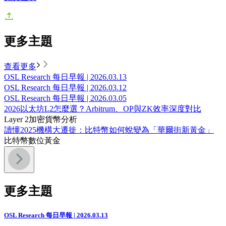
更多主題
查看更多
OSL Research 每日早報 | 2026.03.13
OSL Research 每日早報 | 2026.03.12
OSL Research 每日早報 | 2026.03.05
2026以太坊L2怎麼選？Arbitrum、OP與ZK效率深度對比
Layer 2
加密貨幣分析
讀懂2025機構大遷徙：比特幣如何蛻變為「華爾街新黃金」
比特幣
數位黃金
更多主題
OSL Research 每日早報 | 2026.03.13