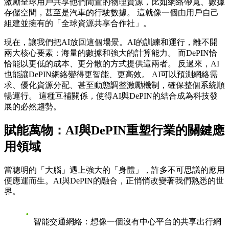
激勵全球用戶共享他們閒置的物理資源，比如網絡帶寬、數據
存儲空間，甚至是汽車的行駛數據。 這就像一個由用戶自己
組建並擁有的「全球資源共享合作社」。
現在，讓我們把AI放回這個場景。AI的訓練和運行，離不開
兩大核心要素：海量的數據和強大的計算能力。 而DePIN恰
恰能以更低的成本、更分散的方式提供這兩者。 反過來，AI
也能讓DePIN網絡變得更智能、更高效。 AI可以預測網絡需
求、優化資源分配、甚至動態調整激勵機制，確保整個系統順
暢運行。 這種互補關係，使得AI與DePIN的結合成為科技發
展的必然趨勢。
賦能萬物：AI與DePIN重塑行業的關鍵應
用領域
當聰明的「大腦」遇上強大的「身體」，許多不可思議的應用
便應運而生。AI與DePIN的融合，正悄悄改變著我們熟悉的世
界。
智能交通網絡
：想像一個沒有中心平台的共享出行網