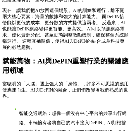
現在，讓我們把AI放回這個場景。AI的訓練和運行，離不開
兩大核心要素：海量的數據和強大的計算能力。 而DePIN恰
恰能以更低的成本、更分散的方式提供這兩者。 反過來，AI
也能讓DePIN網絡變得更智能、更高效。 AI可以預測網絡需
求、優化資源分配、甚至動態調整激勵機制，確保整個系統順
暢運行。 這種互補關係，使得AI與DePIN的結合成為科技發
展的必然趨勢。
賦能萬物：AI與DePIN重塑行業的關鍵應
用領域
當聰明的「大腦」遇上強大的「身體」，許多不可思議的應用
便應運而生。AI與DePIN的融合，正悄悄改變著我們熟悉的世
界。
智能交通網絡
：想像一個沒有中心平台的共享出行網
絡。車輛擁有者將自己的汽車接入DePIN，AI則根據