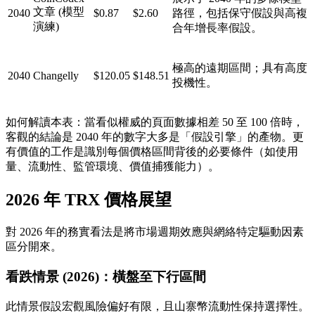
文章 (模型
2040
$0.87
$2.60
路徑，包括保守假設與高複
演練)
合年增長率假設。
極高的遠期區間；具有高度
2040
Changelly
$120.05
$148.51
投機性。
如何解讀本表
：當看似權威的頁面數據相差 50 至 100 倍時，
客觀的結論是
2040 年的數字大多是「假設引擎」的產物
。更
有價值的工作是識別每個價格區間背後的
必要條件
（如使用
量、流動性、監管環境、價值捕獲能力）。
2026 年 TRX 價格展望
對 2026 年的務實看法是將
市場週期效應
與
網絡特定驅動因素
區分開來。
看跌情景 (2026)：橫盤至下行區間
此情景假設宏觀風險偏好有限，且山寨幣流動性保持選擇性。