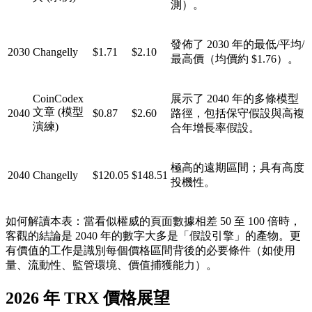
測）。
發佈了 2030 年的最低/平均/
2030
Changelly
$1.71
$2.10
最高價（均價約 $1.76）。
CoinCodex
展示了 2040 年的多條模型
文章 (模型
2040
$0.87
$2.60
路徑，包括保守假設與高複
演練)
合年增長率假設。
極高的遠期區間；具有高度
2040
Changelly
$120.05
$148.51
投機性。
如何解讀本表
：當看似權威的頁面數據相差 50 至 100 倍時，
客觀的結論是
2040 年的數字大多是「假設引擎」的產物
。更
有價值的工作是識別每個價格區間背後的
必要條件
（如使用
量、流動性、監管環境、價值捕獲能力）。
2026 年 TRX 價格展望