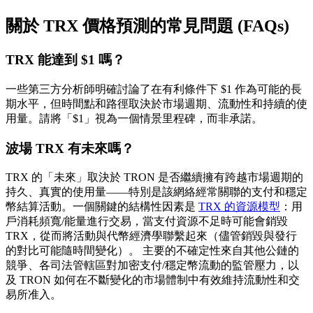
關於 TRX 價格預測的常見問題 (FAQs)
TRX 能達到 $1 嗎？
一些第三方分析師明確討論了在有利條件下 $1 作為可能的長
期水平，但時間點和路徑取決於市場週期、流動性和持續的使
用量。請將「$1」視為一個
情景里程碑
，而非承諾。
波場 TRX 有未來嗎？
TRX 的「未來」取決於 TRON 是否繼續擁有跨越市場週期的
持久、真實的使用量
——特別是該網絡經常關聯的
支付和穩定
幣結算活動
。一個關鍵的結構性因素是
TRX 的資源模型
：用
戶消耗頻寬/能量進行交易，當支付資源不足時可能會銷毀
TRX，從而將活動與代幣經濟學聯繫起來（儘管銷毀與發行
的對比可能隨時間變化）。 主要的不確定性來自
其他公鏈的
競爭
、各司法管轄區對加密支付/穩定幣流動的監管壓力，以
及 TRON 如何在不斷變化的市場體制中有效維持流動性和交
易所准入。