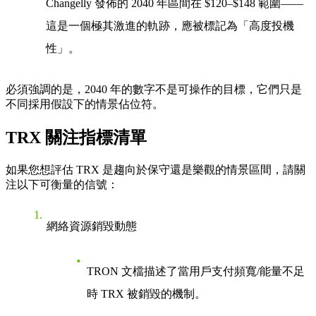
Changelly 發佈的 2040 年區間在
$120–$148
範圍——
這是一個極其激進的軌跡，應被標記為「高度投機
性」。
必須強調的是，2040 年的數字
不是可操作的目標
，它們只是
不同採用假設下的情景佔位符。
TRX 關注指標清單
如果您想評估 TRX 是趨向於保守還是樂觀的情景區間，請關
注以下可衡量的信號：
網絡資源銷毀動態
TRON 文檔描述了當用戶支付頻寬/能量不足
時 TRX 被銷毀的機制。