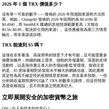
2026 年 1 個 TRX 價值多少？
沒有單一可靠的數字——發佈的 2026 年預測因來源和方法而
異。例如，Changelly 發佈的 2026 年區間約為
$0.4186 至
$0.4940
，而 StealthEX 匯總的其他預測範圍更高（大致在
$0.56–$0.89
，取決於引用的來源）。這些應被視為
第三方情景
輸出
，而非承諾或目標。
TRX 能達到 $5 嗎？
這
僅在非常看漲、高採用率的情景下才有可能
，且可能需要多
個疊加條件：持續的鏈上需求、強勁的市場週期、深度的全球
流動性，以及保持廣泛准入的市場結構/監管環境。值得注意
的是，$5 意味著相對於當前水平極大的網絡估值，因此應將
其定性為
高不確定性的長期情景里程碑
，而非基本預期。一些
分析師在遠期預測中討論了 TRX 的數美元路徑，但這些預測
高度依賴假設，且不同來源之間差異巨大。
立即展開安全的加密貨幣之旅
OSL | 出入金從未如此安心！