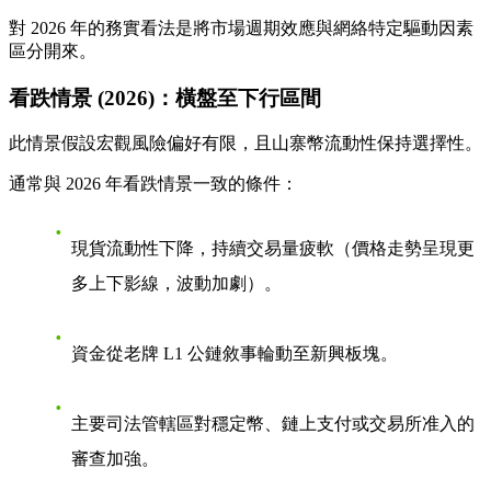
對 2026 年的務實看法是將
市場週期效應
與
網絡特定驅動因素
區分開來。
看跌情景 (2026)：橫盤至下行區間
此情景假設宏觀風險偏好有限，且山寨幣流動性保持選擇性。
通常與 2026 年看跌情景一致的條件：
現貨流動性下降，持續交易量疲軟（價格走勢呈現更
多上下影線，波動加劇）。
資金從老牌 L1 公鏈敘事輪動至新興板塊。
主要司法管轄區對穩定幣、鏈上支付或交易所准入的
審查加強。