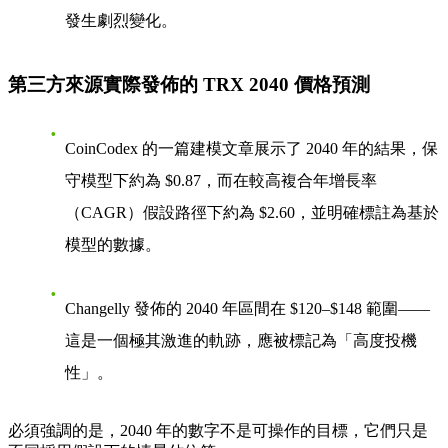
發生劇烈變化。
第三方來源實際發佈的 TRX 2040 價格預測
CoinCodex 的一篇建模文章展示了 2040 年的結果，保
守模型下約為
$0.87
，而在較高複合年增長率
（CAGR）假設路徑下約為
$2.60
，並明確標註為基於
模型的數據。
Changelly 發佈的 2040 年區間在
$120–$148
範圍——
這是一個極其激進的軌跡，應被標記為「高度投機
性」。
必須強調的是，2040 年的數字
不是可操作的目標
，它們只是