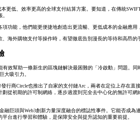
體系成本更低、效率更高的全球支付結算方案。要知道，在傳統SWI
帳。
化的各項功能，他們能更便捷地創造出更流暢、更低成本的金融應
款、海外購物支付等操作時，有望徹底告別漫長的等待和高昂的
驗
絡。這能有效幫助一條新生的區塊鏈解決最困難的「冷啟動」問題。
端的巨大吸引力。
發行商Circle也推出了自家的支付鏈Arc，兩者在定位上存在直
計劃從初期的許可制網絡，逐步過渡到完全去中心化的無許可網
金融巨頭與Web3創新力量深度融合的標誌性事件。它能否成為
的平台進行學習和體驗，是保障安全與提升認知的重要前提。