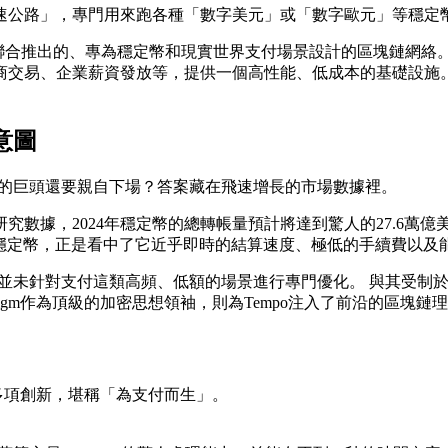
公路」，專門用來跑各種「數字美元」或「數字歐元」等穩定幣的
radigm聯合推出的、專為穩定幣和現實世界支付場景設計的區塊
易、企業薪資發放等，提供一個高性能、低成本的基礎設施。 St
略意圖
這樣的巨頭還要親自下場？答案藏在飛速增長的市場數據裡。
，2024年穩定幣的總轉帳量預計將達到驚人的27.6萬億美元，這
所以擁抱穩定幣，正是看中了它近乎即時的結算速度、極低的手續費以
，並未針對支付這類高頻、低額的場景進行專門優化。 與其受制於人，
digm作為頂級的加密思想領袖，則為Tempo注入了前沿的區塊
了多項創新，堪稱「為支付而生」。