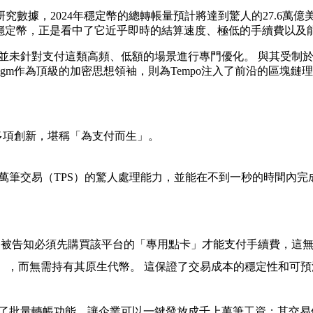
，2024年穩定幣的總轉帳量預計將達到驚人的27.6萬億美元，這
所以擁抱穩定幣，正是看中了它近乎即時的結算速度、極低的手續費以
，並未針對支付這類高頻、低額的場景進行專門優化。 與其受制於人，
digm作為頂級的加密思想領袖，則為Tempo注入了前沿的區塊
了多項創新，堪稱「為支付而生」。
10萬筆交易（TPS）的驚人處理能力，並能在不到一秒的時間內
被告知必須先購買該平台的「專用點卡」才能支付手續費，這無疑
費），而無需持有其原生代幣。 這保證了交易成本的穩定性和可預
置了批量轉帳功能，讓企業可以一鍵發放成千上萬筆工資；其交易備註